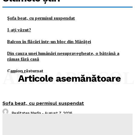
Şofa beat, cu permisul suspendat
I-aţi văzut?
Balcon în flăcări într-un bloc din Mărăţei
Din cauza unei lumânări nesupravegheate, o bătrână a
rămas fără casă
Camion răsturnat
ALTE ARTICO
Articole asemănătoare
Şofa beat, cu permisul suspendat
Realitatea Media
-
August 7, 2026
I-aţi văzut?