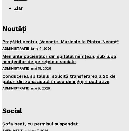
Ziar
Noutăţi
Pregătiri pentru „Vacanţe Muzicale la Piatra-Neamţ“
ADMINISTRATIE
iunie 4, 2026
Meniurile pacienţilor din spitalul nemţean, sub lupa
nemţenilor de pe reţelele sociale
ADMINISTRATIE
mai 15, 2026
Conducerea spitalului solicită transferarea a 20 de
paturi din zona acută în cea de îngrijiri palliative
ADMINISTRATIE
mai 8, 2026
Social
Şofa beat, cu permisul suspendat
EVENIMENT
august 7, 2026