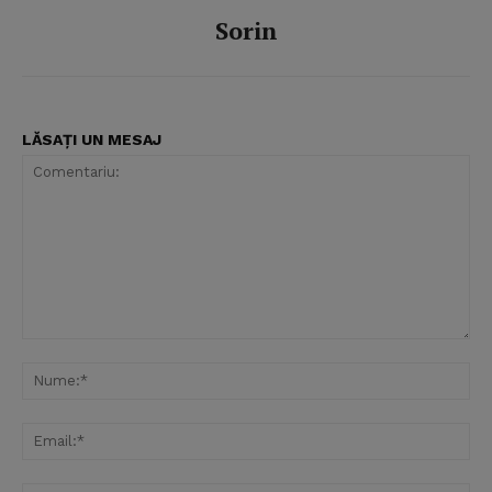
Sorin
LĂSAȚI UN MESAJ
Comentariu:
Nu
Ema