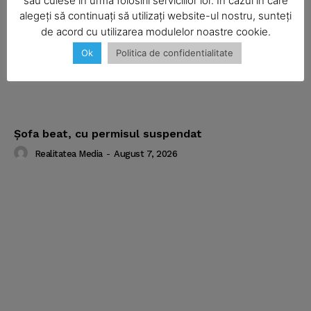
sau culese în urma folosirii serviciilor lor. În cazul în care
alegeți să continuați să utilizați website-ul nostru, sunteți
de acord cu utilizarea modulelor noastre cookie.
Ok
Politica de confidentialitate
Şofa beat, cu permisul suspendat
Realitatea Media
-
August 7, 2026