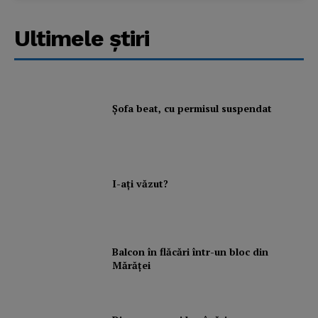
Ultimele ştiri
Şofa beat, cu permisul suspendat
I-aţi văzut?
Balcon în flăcări într-un bloc din
Mărăţei