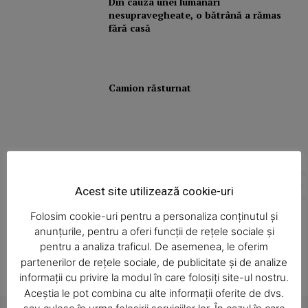
Din cauza unei lumânări
nesupravegheate, o bătrână a rămas
fără casă
Camion răsturnat
ALTE ARTICOLE
Articole asemănătoare
Acest site utilizează cookie-uri
Folosim cookie-uri pentru a personaliza conținutul și
anunțurile, pentru a oferi funcții de rețele sociale și
pentru a analiza traficul. De asemenea, le oferim
partenerilor de rețele sociale, de publicitate și de analize
informații cu privire la modul în care folosiți site-ul nostru.
Aceștia le pot combina cu alte informații oferite de dvs.