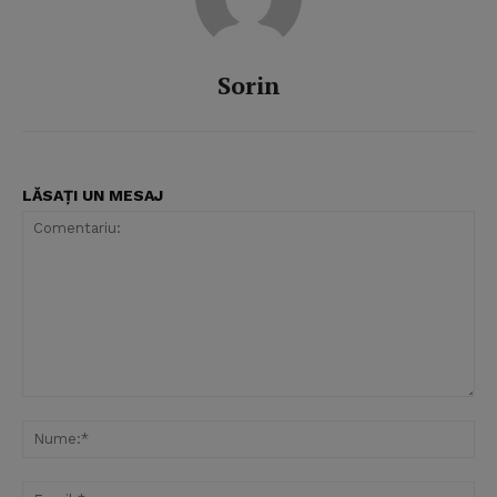
Sorin
LĂSAȚI UN MESAJ
Comentariu:
Nu
Ema