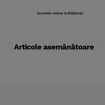
Subscription Plans
My account
Incendiu violent la Bălţăteşti
ALTE ARTICOLE
Articole asemănătoare