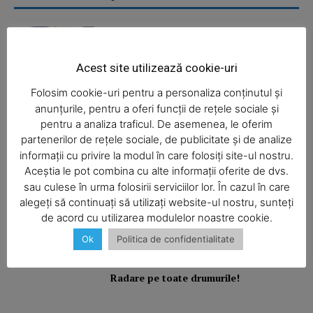
Balcon în flăcări într-un bloc din
Mărăţei
Acest site utilizează cookie-uri
Folosim cookie-uri pentru a personaliza conținutul și
anunțurile, pentru a oferi funcții de rețele sociale și
Din cauza unei lumânări
pentru a analiza traficul. De asemenea, le oferim
nesupravegheate, o bătrână a rămas
partenerilor de rețele sociale, de publicitate și de analize
fără casă
informații cu privire la modul în care folosiți site-ul nostru.
Aceștia le pot combina cu alte informații oferite de dvs.
SUBSCRIBE NOW
sau culese în urma folosirii serviciilor lor. În cazul în care
alegeți să continuați să utilizați website-ul nostru, sunteți
Camion răsturnat
de acord cu utilizarea modulelor noastre cookie.
Ok
Politica de confidentialitate
Company
Radare pe toate drumurile!
About
Contact us