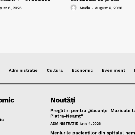
ust 6, 2026
Media
-
August 6, 2026
Administratie
Cultura
Economic
Eveniment
omic
Noutăţi
Pregătiri pentru „Vacanţe Muzicale l
Piatra-Neamţ“
ic
ADMINISTRATIE
iunie 4, 2026
Meniurile pacienţilor din spitalul ne