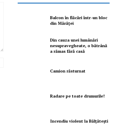
Balcon în flăcări într-un bloc
din Mărăţei
Din cauza unei lumânări
nesupravegheate, o bătrână
a rămas fără casă
Website:
Camion răsturnat
Radare pe toate drumurile!
Incendiu violent la Bălţăteşti