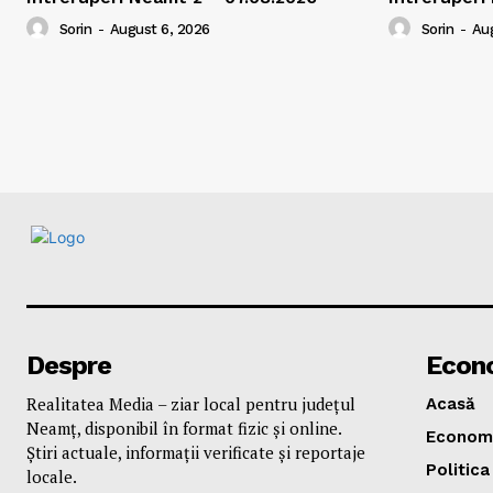
Sorin
-
August 6, 2026
Sorin
-
Aug
Despre
Econ
Realitatea Media – ziar local pentru județul
Acasă
Neamț, disponibil în format fizic și online.
Econom
Știri actuale, informații verificate și reportaje
Politica
locale.