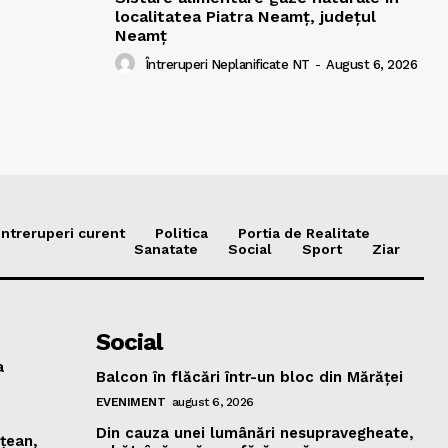
localitatea Piatra Neamț, județul
Neamț
Întreruperi Neplanificate NT
-
August 6, 2026
Intreruperi curent
Politica
Portia de Realitate
Sanatate
Social
Sport
Ziar
Social
a
Balcon în flăcări într-un bloc din Mărăţei
EVENIMENT
august 6, 2026
Din cauza unei lumânări nesupravegheate,
mţean,