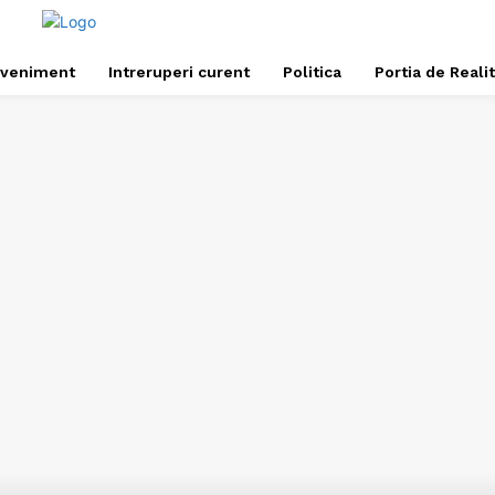
veniment
Intreruperi curent
Politica
Portia de Reali