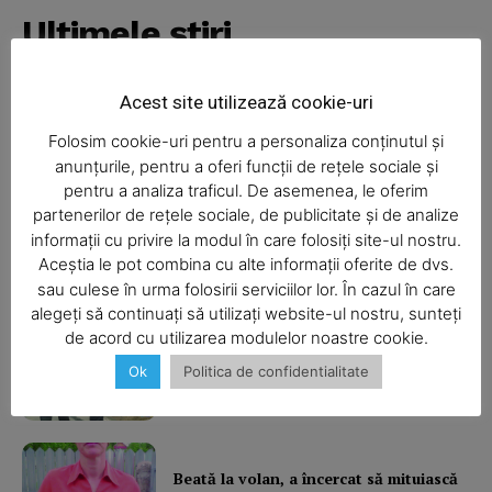
Ultimele ştiri
Acest site utilizează cookie-uri
Camion răsturnat
Folosim cookie-uri pentru a personaliza conținutul și
anunțurile, pentru a oferi funcții de rețele sociale și
pentru a analiza traficul. De asemenea, le oferim
partenerilor de rețele sociale, de publicitate și de analize
informații cu privire la modul în care folosiți site-ul nostru.
Radare pe toate drumurile!
Aceștia le pot combina cu alte informații oferite de dvs.
SUBSCRIBE NOW
sau culese în urma folosirii serviciilor lor. În cazul în care
alegeți să continuați să utilizați website-ul nostru, sunteți
de acord cu utilizarea modulelor noastre cookie.
Incendiu violent la Bălţăteşti
Ok
Politica de confidentialitate
Company
About
Contact us
Beată la volan, a încercat să mituiască