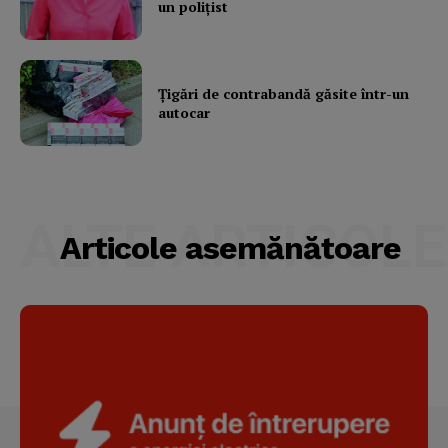
un poliţist
Subscription Plans
My account
Ţigări de contrabandă găsite într-un
autocar
ALTE ARTICOLE
Articole asemănătoare