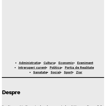
Administratie
Cultura
Economic
Eveniment
Intreruperi curent
Politica
Portia de Realitate
Sanatate
Social
Sport
Ziar
Despre