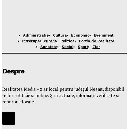
Administratie
Cultura
Economic
Eveniment
Intreruperi curent
Politica
Portia de Realitate
Sanatate
Social
Sport
Ziar
Despre
Realitatea Media – ziar local pentru județul Neamț, disponibil
în format fizic și online. Știri actuale, informații verificate și
reportaje locale.