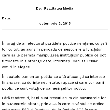
De:
Realitatea Media
Data:
octombrie 2, 2015
În prag de an electoral partidele politice nemţene, cu şefii
lor cu tot, au ajuns în perioada de negociere a funcţiilor
care să le permită manipularea instituţiilor publice ce pot
fi folosite în a strânge date, informaţii, bani sau chiar
voturi în alegeri.
În spatele oamenilor politici se află afacerişti cu interese
financiare, cu dorinţe nelimitate, rapace şi care vor banii
publici ce sunt votaţi de oamenii şefilor politici.
Fără tandreţuri, banii sunt trecuţi acum din buzunarele lor
în buzunarele altora, prin AGA în care cuvântul de ordine
este acum PSD şi Dragnea, de la fostele AGA în care