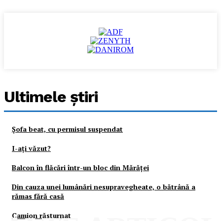
Ultimele ştiri
Şofa beat, cu permisul suspendat
I-aţi văzut?
Balcon în flăcări într-un bloc din Mărăţei
Din cauza unei lumânări nesupravegheate, o bătrână a
rămas fără casă
Camion răsturnat