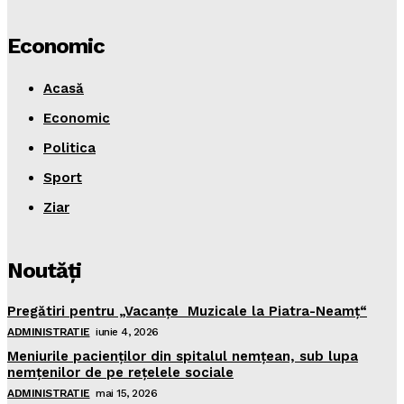
Economic
Acasă
Economic
Politica
Sport
Ziar
Noutăţi
Pregătiri pentru „Vacanţe Muzicale la Piatra-Neamţ“
ADMINISTRATIE
iunie 4, 2026
Meniurile pacienţilor din spitalul nemţean, sub lupa
nemţenilor de pe reţelele sociale
ADMINISTRATIE
mai 15, 2026