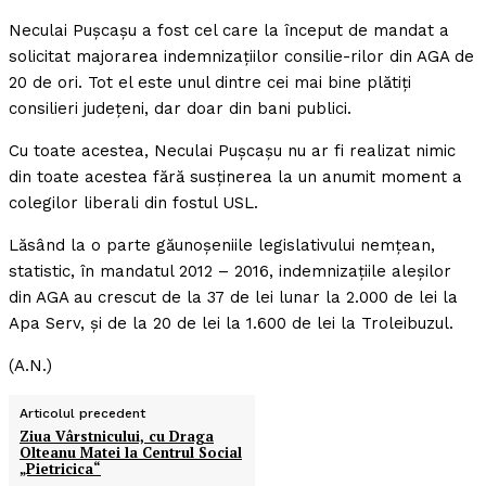
Neculai Puşcaşu a fost cel care la început de mandat a
solicitat majorarea indemnizaţiilor consilie-rilor din AGA de
20 de ori. Tot el este unul dintre cei mai bine plătiţi
consilieri judeţeni, dar doar din bani publici.
Cu toate acestea, Neculai Puşcaşu nu ar fi realizat nimic
din toate acestea fără susţinerea la un anumit moment a
colegilor liberali din fostul USL.
Lăsând la o parte găunoşeniile legislativului nemţean,
statistic, în mandatul 2012 – 2016, indemnizaţiile aleşilor
din AGA au crescut de la 37 de lei lunar la 2.000 de lei la
Apa Serv, şi de la 20 de lei la 1.600 de lei la Troleibuzul.
(A.N.)
Articolul precedent
Ziua Vârstnicului, cu Draga
Olteanu Matei la Centrul Social
„Pietricica“