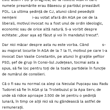
numele preamărite erau Băsescu şi partidul preaslăvit
PDL. La ultima şedinţă de CJ, atunci când pesediştii
nemţeni i-au votat afară din AGA pe cei de la
liberali, motivul invocat nu a fost unul de ordin ideologic,
economic sau de orice altă natură. S-a vorbit despre
echitate: „doar aşa aţi făcut şi voi în mandatul trecut“.
Dar nici măcar despre asta nu este vorba. Când s-
au majorat locurile în AGA de la 7 la 11, motivul pe care l-a
invocat Dan Vasile Constantin, pe atunci în graţiile şefilor
PSD, şef de grup în Consi-liul Judeţean, tocmai asta a
spus, să fie loc pentru toţi de la toate partidele în funcţie
de numărul de consilieri.
Că o fi sau nu normal ca aleşi ca Neculai Puşcaşu sau Radu
Tudorel să fie în AGA şi la Troleibuzul şi la Apa Serv, de
unde să ridice aproape 3.500 de lei pentru o şedinţă
lunară, în timp ce alţii nici să nu gândească la astfel de
remuneraţii.