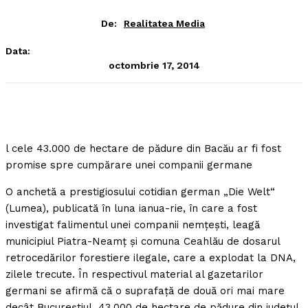
De:
Realitatea Media
Data:
octombrie 17, 2014
l cele 43.000 de hectare de pădure din Bacău ar fi fost
promise spre cumpărare unei companii germane
O anchetă a prestigiosului cotidian german „Die Welt“
(Lumea), publicată în luna ianua-rie, în care a fost
investigat falimentul unei companii nemţeşti, leagă
municipiul Piatra-Neamţ şi comuna Ceahlău de dosarul
retrocedărilor forestiere ilegale, care a explodat la DNA,
zilele trecute. În respectivul material al gazetarilor
germani se afirmă că o suprafaţă de două ori mai mare
decât Bucureştiul, 43.000 de hectare de pădure din judeţul