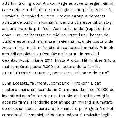
altă firmă din grupul Prokon Regenerative Energien Gmbh,
care deţine trei filiale de producţie a energiei electrice în
România. Începând cu 2010, Prokon Group a demarat
achiziţii de păduri în România, pentru că îi este dificil să-şi
asigure materia primă din Germania, unde grupul deţine
doar 3.000 de hectare de pădure. Preţul unui hectar de
pădure este mult mai mare în Germania, unde costă şi de
zece ori mai mult, în funcţie de calitatea lemnului. Primele
achiziţii de păduri au fost făcute în 2010, în masivul
Ceahlău. Apoi, în iunie 2011, filiala Prokon Hit Timber SRL a
mai cumpărat peste 5.000 de hectare de la familia
prinţului Dimitrie Sturdza, pentru 18,8 milioane de euro“.
Luna aceasta, falimentul companiei „Prokon“ a dat
naştere unui uriaş scandal în Germania, după ce 70.000 de
investitori au aflat că şi-ar putea pierde banii investiţi în
această firmă. Pierderile pot atinge un miliard şi jumătate
de euro, iar acest lucru a determinat-o pe Angela Merkel,
cancelarul Germaniei, să declare că vor fi revizuite legile