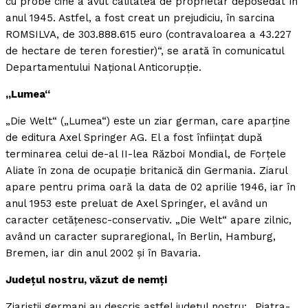
cu probe cine a avut calitatea de proprietar deposedat în
anul 1945. Astfel, a fost creat un prejudiciu, în sarcina
ROMSILVA, de 303.888.615 euro (contravaloarea a 43.227
de hectare de teren forestier)“, se arată în comunicatul
Departamentului Naţional Anticorupţie.
„Lumea“
„Die Welt“ („Lumea“) este un ziar german, care aparţine
de editura Axel Springer AG. El a fost înfiinţat după
terminarea celui de-al II-lea Război Mondial, de Forţele
Aliate în zona de ocupaţie britanică din Germania. Ziarul
apare pentru prima oară la data de 02 aprilie 1946, iar în
anul 1953 este preluat de Axel Springer, el având un
caracter cetăţenesc-conservativ. „Die Welt“ apare zilnic,
având un caracter supraregional, în Berlin, Hamburg,
Bremen, iar din anul 2002 şi în Bavaria.
Judeţul nostru, văzut de nemţi
Ziariştii germani au descris astfel judeţul nostru: „Piatra-