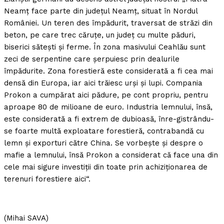
Neamţ face parte din judeţul Neamţ, situat în Nordul
României. Un teren des împădurit, traversat de străzi din
beton, pe care trec căruţe, un judeţ cu multe păduri,
biserici săteşti şi ferme. În zona masivului Ceahlău sunt
zeci de serpentine care şerpuiesc prin dealurile
împădurite. Zona forestieră este considerată a fi cea mai
densă din Europa, iar aici trăiesc urşi şi lupi. Compania
Prokon a cumpărat aici pădure, pe cont propriu, pentru
aproape 80 de milioane de euro. Industria lemnului, însă,
este considerată a fi extrem de dubioasă, înre-gistrându-
se foarte multă exploatare forestieră, contrabandă cu
lemn şi exporturi către China. Se vorbeşte şi despre o
mafie a lemnului, însă Prokon a considerat că face una din
cele mai sigure investiţii din toate prin achiziţionarea de
terenuri forestiere aici“.
(Mihai SAVA)