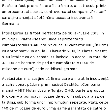
Bacău, a fost promisă spre înstrăinare, anul trecut, printr-
un precontract secret, controversatei companii „Prokon“,
care şi-a anunţat săptămâna aceasta insolvenţa în
Germania.
Înţelegerea ar fi fost perfectată pe 30 ia-nuarie 2013, în
municipiul Piatra-Neamţ, unde reprezentanţii
cumpărătorului s-au întâlnit cu cei ai vânzătorului. „În urmă
cu aproximativ un an, la 30 ianuarie 2013, în Piatra-Neamţ
s-au întâlnit cu doi români să încheie un acord: un total de
43.000 de hectare de pădure cumpărate cu 140 de
milioane de euro“, scrie cotidianul german.
Acelaşi ziar mai susţine că firma care a intrat în insolvenţă
a achiziţionat pădure şi în masivul Ceahlău: „Compania
mamă – HIT Holzindustrie Torgau OHG, parte a grupului
Prokon – a pompat milioane de euro în subsidiara sa de
la Sibiu, sub forma unor împrumuturi repetate. Plata celor
140 de milioane de euro urma să fie garantată de către o