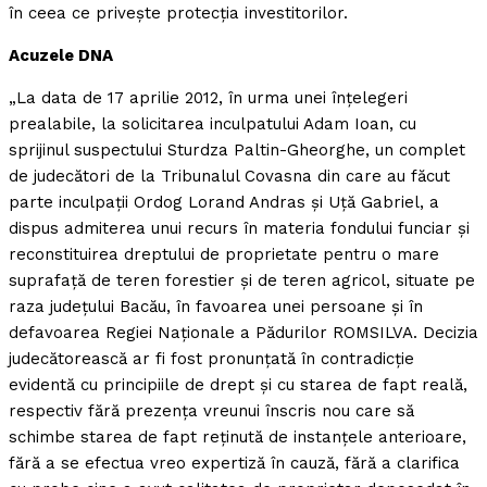
în ceea ce priveşte protecţia investitorilor.
Acuzele DNA
„La data de 17 aprilie 2012, în urma unei înţelegeri
prealabile, la solicitarea inculpatului Adam Ioan, cu
sprijinul suspectului Sturdza Paltin-Gheorghe, un complet
de judecători de la Tribunalul Covasna din care au făcut
parte inculpaţii Ordog Lorand Andras şi Uţă Gabriel, a
dispus admiterea unui recurs în materia fondului funciar şi
reconstituirea dreptului de proprietate pentru o mare
suprafaţă de teren forestier şi de teren agricol, situate pe
raza judeţului Bacău, în favoarea unei persoane şi în
defavoarea Regiei Naţionale a Pădurilor ROMSILVA. Decizia
judecătorească ar fi fost pronunţată în contradicţie
evidentă cu principiile de drept şi cu starea de fapt reală,
respectiv fără prezenţa vreunui înscris nou care să
schimbe starea de fapt reţinută de instanţele anterioare,
fără a se efectua vreo expertiză în cauză, fără a clarifica