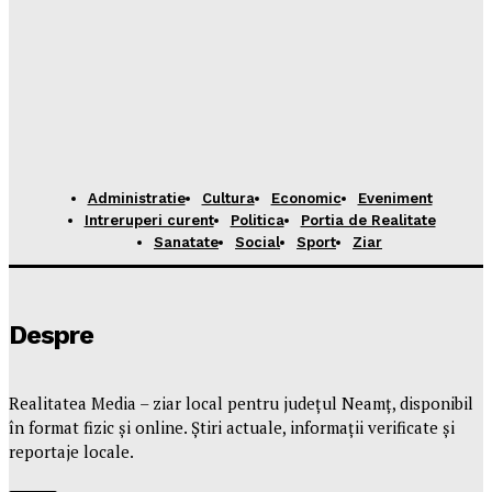
Administratie
Cultura
Economic
Eveniment
Intreruperi curent
Politica
Portia de Realitate
Sanatate
Social
Sport
Ziar
Despre
Realitatea Media – ziar local pentru județul Neamț, disponibil
în format fizic și online. Știri actuale, informații verificate și
reportaje locale.