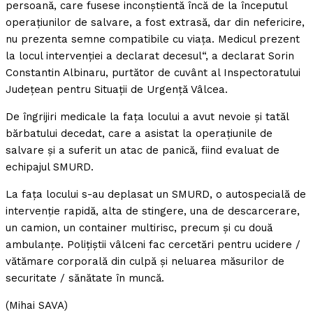
persoană, care fusese inconştientă încă de la începutul
operaţiunilor de salvare, a fost extrasă, dar din nefericire,
nu prezenta semne compatibile cu viaţa. Medicul prezent
la locul intervenţiei a declarat decesul“, a declarat Sorin
Constantin Albinaru, purtător de cuvânt al Inspectoratului
Judeţean pentru Situaţii de Urgenţă Vâlcea.
De îngrijiri medicale la faţa locului a avut nevoie şi tatăl
bărbatului decedat, care a asistat la operaţiunile de
salvare şi a suferit un atac de panică, fiind evaluat de
echipajul SMURD.
La faţa locului s-au deplasat un SMURD, o autospecială de
intervenţie rapidă, alta de stingere, una de descarcerare,
un camion, un container multirisc, precum şi cu două
ambulanţe. Poliţiştii vâlceni fac cercetări pentru ucidere /
vătămare corporală din culpă şi neluarea măsurilor de
securitate / sănătate în muncă.
(Mihai SAVA)