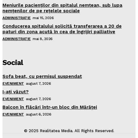
Meniurile pacienţilor din spitalul nemţean, sub lupa
nemţenilor de pe reţelele sociale
ADMINISTRATIE
mai 15, 2026
Conducerea spitalului solicită transferarea a 20 de
paturi din zona acută în cea de îngrijiri palliative
ADMINISTRATIE
mai 8, 2026
Social
Şofa beat, cu permisul suspendat
EVENIMENT
august 7, 2026
I-aţi văzut?
EVENIMENT
august 7, 2026
Balcon în flăcări într-un bloc din Mărăţei
EVENIMENT
august 6, 2026
© 2025 Realitatea Media. All Rights Reserved.