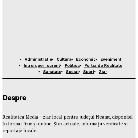
Administratie
Cultura
Economic
Eveniment
Intreruperi curent
Politica
Portia de Realitate
Sanatate
Social
Sport
Ziar
Despre
Realitatea Media – ziar local pentru județul Neamț, disponibil
în format fizic și online. Știri actuale, informații verificate și
reportaje locale.