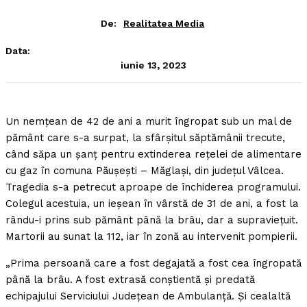
De:
Realitatea Media
Data:
iunie 13, 2023
Un nemţean de 42 de ani a murit îngropat sub un mal de
pământ care s-a surpat, la sfârşitul săptămânii trecute,
când săpa un şanţ pentru extinderea reţelei de alimentare
cu gaz în comuna Păuşeşti – Măglaşi, din judeţul Vâlcea.
Tragedia s-a petrecut aproape de închiderea programului.
Colegul acestuia, un ieşean în vârstă de 31 de ani, a fost la
rându-i prins sub pământ până la brâu, dar a supravieţuit.
Martorii au sunat la 112, iar în zonă au intervenit pompierii.
„Prima persoană care a fost degajată a fost cea îngropată
până la brâu. A fost extrasă conştientă şi predată
echipajului Serviciului Judeţean de Ambulanţă. Şi cealaltă