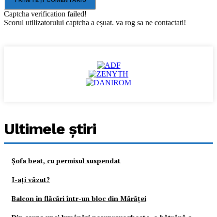
Captcha verification failed!
Scorul utilizatorului captcha a eșuat. va rog sa ne contactati!
Ultimele ştiri
Şofa beat, cu permisul suspendat
I-aţi văzut?
Balcon în flăcări într-un bloc din Mărăţei