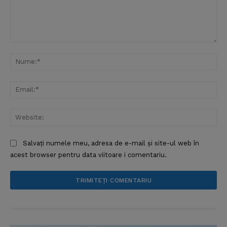
Comentariu:
Nu
Ema
Web
Salvați numele meu, adresa de e-mail și site-ul web în
acest browser pentru data viitoare i comentariu.