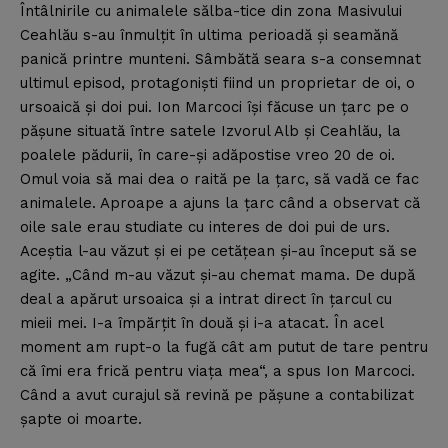
Întâlnirile cu animalele sălba-tice din zona Masivului
Ceahlău s-au înmulţit în ultima perioadă şi seamănă
panică printre munteni. Sâmbătă seara s-a consemnat
ultimul episod, protagonişti fiind un proprietar de oi, o
ursoaică şi doi pui. Ion Marcoci îşi făcuse un ţarc pe o
păşune situată între satele Izvorul Alb şi Ceahlău, la
poalele pădurii, în care-şi adăpostise vreo 20 de oi.
Omul voia să mai dea o raită pe la ţarc, să vadă ce fac
animalele. Aproape a ajuns la ţarc când a observat că
oile sale erau studiate cu interes de doi pui de urs.
Aceştia l-au văzut şi ei pe cetăţean şi-au început să se
agite. „Când m-au văzut şi-au chemat mama. De după
deal a apărut ursoaica şi a intrat direct în ţarcul cu
mieii mei. I-a împărţit în două şi i-a atacat. În acel
moment am rupt-o la fugă cât am putut de tare pentru
că îmi era frică pentru viaţa mea“, a spus Ion Marcoci.
Când a avut curajul să revină pe păşune a contabilizat
şapte oi moarte.