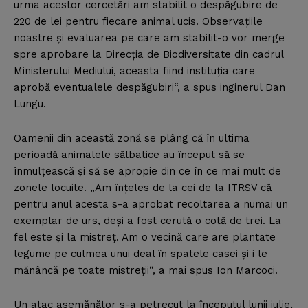
urma acestor cercetări am stabilit o despăgubire de
220 de lei pentru fiecare animal ucis. Observaţiile
noastre şi evaluarea pe care am stabilit-o vor merge
spre aprobare la Direcţia de Biodiversitate din cadrul
Ministerului Mediului, aceasta fiind instituţia care
aprobă eventualele despăgubiri“, a spus inginerul Dan
Lungu.
Oamenii din această zonă se plâng că în ultima
perioadă animalele sălbatice au început să se
înmulţească şi să se apropie din ce în ce mai mult de
zonele locuite. „Am înţeles de la cei de la ITRSV că
pentru anul acesta s-a aprobat recoltarea a numai un
exemplar de urs, deşi a fost cerută o cotă de trei. La
fel este şi la mistreţ. Am o vecină care are plantate
legume pe culmea unui deal în spatele casei şi i le
mănâncă pe toate mistreţii“, a mai spus Ion Marcoci.
Un atac asemănător s-a petrecut la începutul lunii iulie,