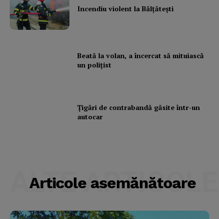
Incendiu violent la Bălţăteşti
Beată la volan, a încercat să mituiască
un poliţist
Ţigări de contrabandă găsite într-un
autocar
ALTE ARTICOLE
Articole asemănătoare