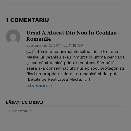
1 COMENTARIU
Ursul A Atacat Din Nou În Ceahlău |
Roman24
septembrie 3, 2014 La 11:19 AM
[…] Întâlnirile cu animalele sălba-tice din zona
Masivului Ceahlău s-au înmulţit în ultima perioadă
şi seamănă panică printre munteni. Sâmbătă
seara s-a consemnat ultimul episod, protagonişti
fiind un proprietar de oi, o ursoaică şi doi pui.
Detalii pe Realitatea Media. […]
RĂSPUNDEȚI
LĂSAȚI UN MESAJ