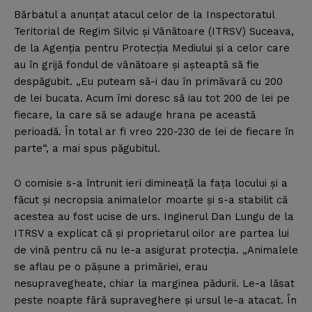
Bărbatul a anunţat atacul celor de la Inspectoratul
Teritorial de Regim Silvic şi Vânătoare (ITRSV) Suceava,
de la Agenţia pentru Protecţia Mediului şi a celor care
au în grijă fondul de vânătoare şi aşteaptă să fie
despăgubit. „Eu puteam să-i dau în primăvară cu 200
de lei bucata. Acum îmi doresc să iau tot 200 de lei pe
fiecare, la care să se adauge hrana pe această
perioadă. În total ar fi vreo 220-230 de lei de fiecare în
parte“, a mai spus păgubitul.
O comisie s-a întrunit ieri dimineaţă la faţa locului şi a
făcut şi necropsia animalelor moarte şi s-a stabilit că
acestea au fost ucise de urs. Inginerul Dan Lungu de la
ITRSV a explicat că şi proprietarul oilor are partea lui
de vină pentru că nu le-a asigurat protecţia. „Animalele
se aflau pe o păşune a primăriei, erau
nesupravegheate, chiar la marginea pădurii. Le-a lăsat
peste noapte fără supraveghere şi ursul le-a atacat. În