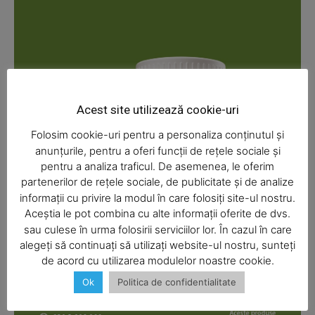
News Week
Magazine PRO
Acest site utilizează cookie-uri
Folosim cookie-uri pentru a personaliza conținutul și
anunțurile, pentru a oferi funcții de rețele sociale și
pentru a analiza traficul. De asemenea, le oferim
partenerilor de rețele sociale, de publicitate și de analize
informații cu privire la modul în care folosiți site-ul nostru.
Aceștia le pot combina cu alte informații oferite de dvs.
SUBSCRIBE NOW
sau culese în urma folosirii serviciilor lor. În cazul în care
alegeți să continuați să utilizați website-ul nostru, sunteți
de acord cu utilizarea modulelor noastre cookie.
Ok
Politica de confidentialitate
Company