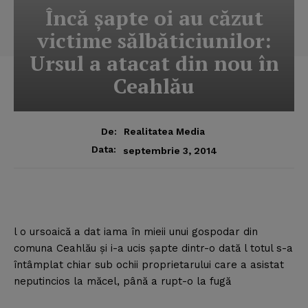
Încă şapte oi au căzut
victime sălbăticiunilor:
Ursul a atacat din nou în
Ceahlău
De:
Realitatea Media
Data:
septembrie 3, 2014
l o ursoaică a dat iama în mieii unui gospodar din
comuna Ceahlău şi i-a ucis şapte dintr-o dată l totul s-a
întâmplat chiar sub ochii proprietarului care a asistat
neputincios la măcel, până a rupt-o la fugă