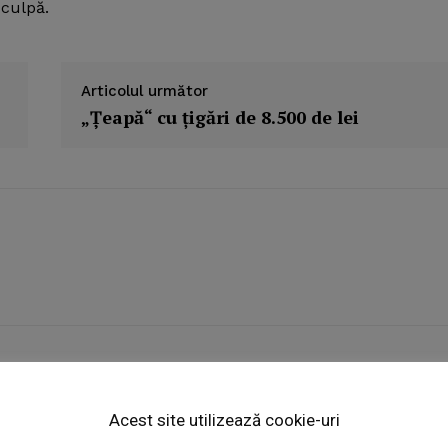
 culpă.
Articolul următor
„Ţeapă“ cu ţigări de 8.500 de lei
Week
e PRO
Acest site utilizează cookie-uri