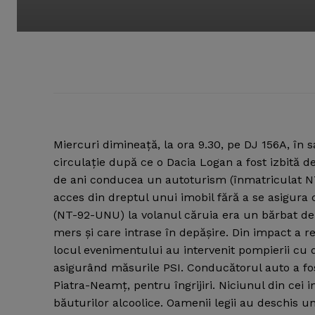
Miercuri dimineaţă, la ora 9.30, pe DJ 156A, în s
circulaţie după ce o Dacia Logan a fost izbită d
de ani conducea un autoturism (înmatriculat NT
acces din dreptul unui imobil fără a se asigura
(NT-92-UNU) la volanul căruia era un bărbat de 3
mers şi care intrase în depăşire. Din impact a r
locul evenimentului au intervenit pompierii cu
asigurând măsurile PSI. Conducătorul auto a fos
Piatra-Neamţ, pentru îngrijiri. Niciunul din cei 
băuturilor alcoolice. Oamenii legii au deschis un