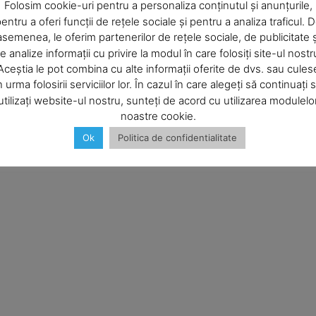
Company
Folosim cookie-uri pentru a personaliza conținutul și anunțurile,
entru a oferi funcții de rețele sociale și pentru a analiza traficul. 
asemenea, le oferim partenerilor de rețele sociale, de publicitate ș
About
e analize informații cu privire la modul în care folosiți site-ul nostr
Contact us
Aceștia le pot combina cu alte informații oferite de dvs. sau cules
Subscription Plans
n urma folosirii serviciilor lor. În cazul în care alegeți să continuați 
utilizați website-ul nostru, sunteți de acord cu utilizarea modulelo
My account
Email:*
noastre cookie.
Ok
Politica de confidentialitate
b în acest browser pentru data viitoare i comentariu.
E NOW