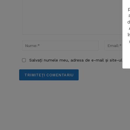
p
d
î
Comentariu:
Nume:*
Salvați numele meu, adresa de e-mail și site-ul we
SUBSCRIB