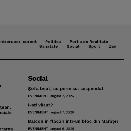
Intreruperi curent
Politica
Portia de Realitate
Sanatate
Social
Sport
Ziar
Social
a
Şofa beat, cu permisul suspendat
EVENIMENT
august 7, 2026
I-aţi văzut?
mţean,
ociale
EVENIMENT
august 7, 2026
Balcon în flăcări într-un bloc din Mărăţei
erarea
EVENIMENT
august 6, 2026