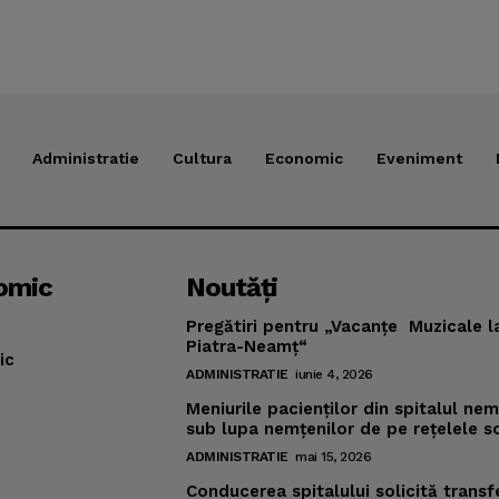
Administratie
Cultura
Economic
Eveniment
omic
Noutăţi
Pregătiri pentru „Vacanţe Muzicale l
Piatra-Neamţ“
ic
ADMINISTRATIE
iunie 4, 2026
Meniurile pacienţilor din spitalul ne
sub lupa nemţenilor de pe reţelele s
ADMINISTRATIE
mai 15, 2026
Conducerea spitalului solicită transf