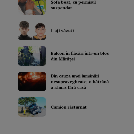
Şofa beat, cu permisul
suspendat
I-aţi văzut?
Balcon în flăcări într-un bloc
din Mărăţei
Din cauza unei lumânări
nesupravegheate, o bătrână
a rămas fără casă
Camion răsturnat