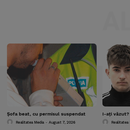
A
Şofa beat, cu permisul suspendat
I-aţi văzut?
Realitatea Media
-
August 7, 2026
Realitatea