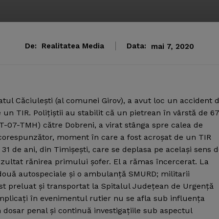
De:
Realitatea Media
Data:
mai 7, 2020
atul Căciuleşti (al comunei Girov), a avut loc un accident 
e un TIR.
Poliţiştii au stabilit că un pietrean în vârstă de 6
-07-TMH) către Dobreni, a virat stânga spre calea de
 corespunzător, moment în care a fost acroşat de un TIR
1 de ani, din Timişeşti, care se deplasa pe acelaşi sens 
ezultat rănirea primului şofer. El a rămas încercerat. La
 două autospeciale şi o ambulanţă SMURD; militarii
t preluat şi transportat la Spitalul Judeţean de Urgenţă
implicaţi în evenimentul rutier nu se afla sub influenţa
 dosar penal şi continuă investigaţiile sub aspectul