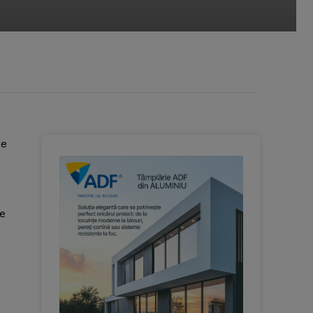
de
7
de