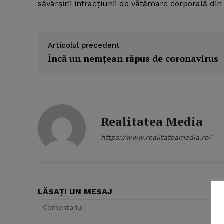
săvârşirii infracţiunii de vătămare corporală din
Articolul precedent
Încă un nemţean răpus de coronavirus
Realitatea Media
https://www.realitateamedia.ro/
News 
LĂSAȚI UN MESAJ
Magazin