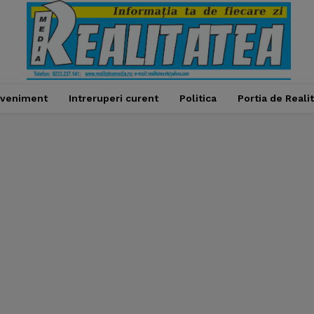
veniment
Intreruperi curent
Politica
Portia de Reali