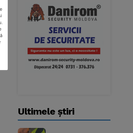
De
i
u.
e
să
r
Website:
Ultimele ştiri