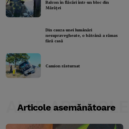
Balcon în flăcări într-un bloc din
Mărăţei
Din cauza unei lumânări
nesupravegheate, o bătrână a rămas
fără casă
Camion răsturnat
ALTE ARTICOLE
Articole asemănătoare