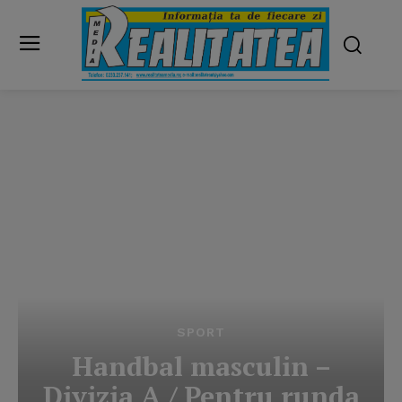
SPORT
Handbal masculin –
Divizia A / Pentru runda