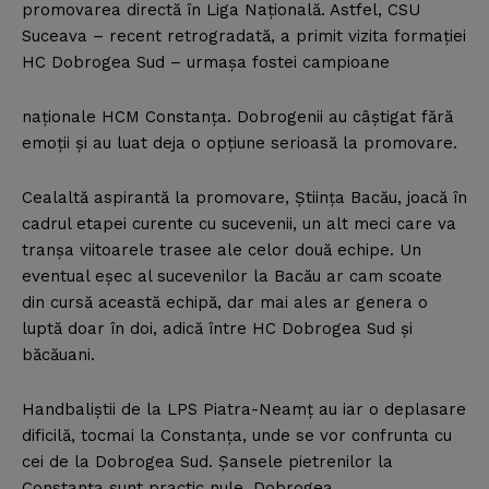
promovarea directă în Liga Naţională. Astfel, CSU
Suceava – recent retrogradată, a primit vizita formaţiei
HC Dobrogea Sud – urmaşa fostei campioane
naţionale HCM Constanţa. Dobrogenii au câştigat fără
emoţii şi au luat deja o opţiune serioasă la promovare.
Cealaltă aspirantă la promovare, Ştiinţa Bacău, joacă în
cadrul etapei curente cu sucevenii, un alt meci care va
tranşa viitoarele trasee ale celor două echipe. Un
eventual eşec al sucevenilor la Bacău ar cam scoate
din cursă această echipă, dar mai ales ar genera o
luptă doar în doi, adică între HC Dobrogea Sud şi
băcăuani.
Handbaliştii de la LPS Piatra-Neamţ au iar o deplasare
dificilă, tocmai la Constanţa, unde se vor confrunta cu
cei de la Dobrogea Sud. Şansele pietrenilor la
Constanţa sunt practic nule. Dobrogea