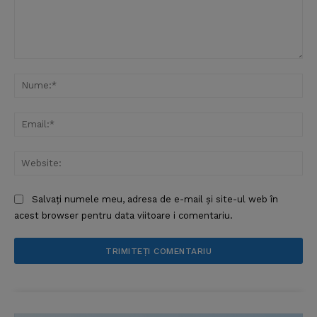
Comentariu:
Nu
Ema
Web
Salvați numele meu, adresa de e-mail și site-ul web în
acest browser pentru data viitoare i comentariu.