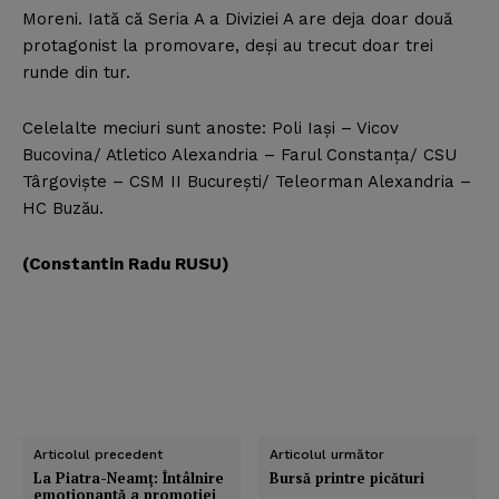
Moreni. Iată că Seria A a Diviziei A are deja doar două
protagonist la promovare, deşi au trecut doar trei
runde din tur.
Celelalte meciuri sunt anoste: Poli Iaşi – Vicov
Bucovina/ Atletico Alexandria – Farul Constanţa/ CSU
Târgovişte – CSM II Bucureşti/ Teleorman Alexandria –
HC Buzău.
(Constantin Radu RUSU)
Articolul precedent
Articolul următor
La Piatra-Neamţ: Întâlnire
Bursă printre picături
emoţionantă a promoţiei