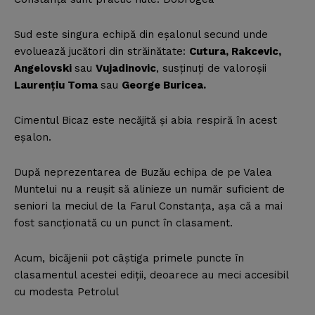
Sud este singura echipă din eşalonul secund unde
evoluează jucători din străinătate:
Cutura, Rakcevic,
Angelovski
sau
Vujadinovic
, susţinuţi de valoroşii
Laurenţiu Toma
sau
George Buricea.
Cimentul Bicaz este necăjită şi abia respiră în acest
eşalon.
După neprezentarea de Buzău echipa de pe Valea
Muntelui nu a reuşit să alinieze un număr suficient de
seniori la meciul de la Farul Constanţa, aşa că a mai
fost sancţionată cu un punct în clasament.
Acum, bicăjenii pot câştiga primele puncte în
clasamentul acestei ediţii, deoarece au meci accesibil
cu modesta Petrolul