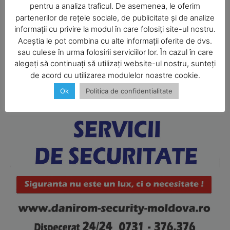
pentru a analiza traficul. De asemenea, le oferim
partenerilor de rețele sociale, de publicitate și de analize
informații cu privire la modul în care folosiți site-ul nostru.
Aceștia le pot combina cu alte informații oferite de dvs.
SUBSCRIBE NOW
sau culese în urma folosirii serviciilor lor. În cazul în care
alegeți să continuați să utilizați website-ul nostru, sunteți
de acord cu utilizarea modulelor noastre cookie.
Ok
Politica de confidentialitate
Company
About
Contact us
Subscription Plans
My account