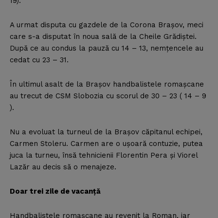
19).
A urmat disputa cu gazdele de la Corona Braşov, meci
care s-a disputat în noua sală de la Cheile Grădiştei.
După ce au condus la pauză cu 14 – 13, nemţencele au
cedat cu 23 – 31.
În ultimul asalt de la Braşov handbalistele romaşcane
au trecut de CSM Slobozia cu scorul de 30 – 23 ( 14 – 9
).
Nu a evoluat la turneul de la Braşov căpitanul echipei,
Carmen Stoleru. Carmen are o uşoară contuzie, putea
juca la turneu, însă tehnicienii Florentin Pera şi Viorel
Lazăr au decis să o menajeze.
Doar trei zile de vacanţă
Handbalistele romaşcane au revenit la Roman, iar