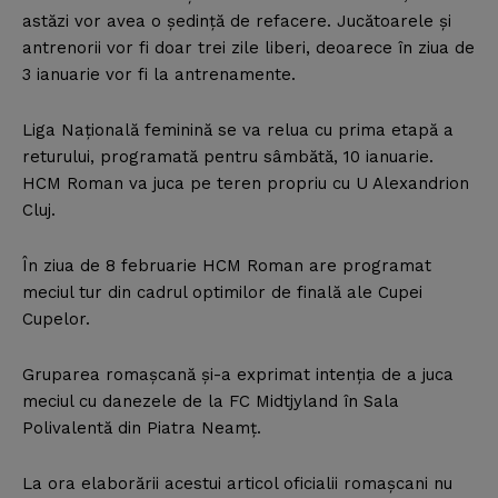
astăzi vor avea o şedinţă de refacere. Jucătoarele şi
antrenorii vor fi doar trei zile liberi, deoarece în ziua de
3 ianuarie vor fi la antrenamente.
Liga Naţională feminină se va relua cu prima etapă a
returului, programată pentru sâmbătă, 10 ianuarie.
HCM Roman va juca pe teren propriu cu U Alexandrion
Cluj.
În ziua de 8 februarie HCM Roman are programat
meciul tur din cadrul optimilor de finală ale Cupei
Cupelor.
Gruparea romaşcană şi-a exprimat intenţia de a juca
meciul cu danezele de la FC Midtjyland în Sala
Polivalentă din Piatra Neamţ.
La ora elaborării acestui articol oficialii romaşcani nu