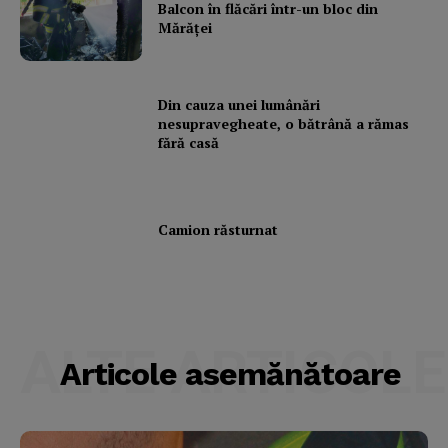
Balcon în flăcări într-un bloc din
Mărăţei
Din cauza unei lumânări
nesupravegheate, o bătrână a rămas
fără casă
Camion răsturnat
ALTE ARTICOLE
Articole asemănătoare