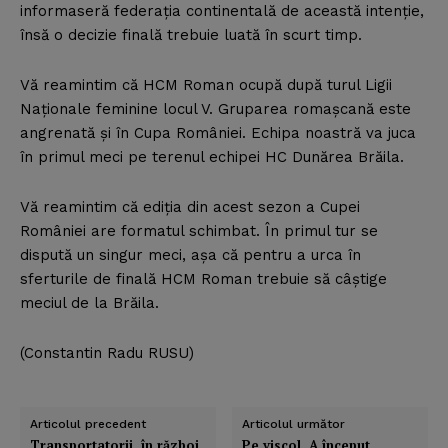
informaseră federaţia continentală de această intenţie,
însă o decizie finală trebuie luată în scurt timp.
Vă reamintim că HCM Roman ocupă după turul Ligii
Naţionale feminine locul V. Gruparea romaşcană este
angrenată şi în Cupa României. Echipa noastră va juca
în primul meci pe terenul echipei HC Dunărea Brăila.
Vă reamintim că ediţia din acest sezon a Cupei
României are formatul schimbat. În primul tur se
dispută un singur meci, aşa că pentru a urca în
sferturile de finală HCM Roman trebuie să câştige
meciul de la Brăila.
(Constantin Radu RUSU)
Articolul precedent
Articolul următor
Transportatorii, în război
Pe viscol, A început