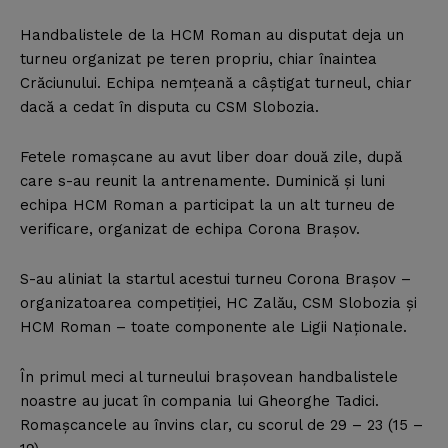
Handbalistele de la HCM Roman au disputat deja un
turneu organizat pe teren propriu, chiar înaintea
Crăciunului. Echipa nemţeană a câştigat turneul, chiar
dacă a cedat în disputa cu CSM Slobozia.
Fetele romaşcane au avut liber doar două zile, după
care s-au reunit la antrenamente. Duminică şi luni
echipa HCM Roman a participat la un alt turneu de
verificare, organizat de echipa Corona Braşov.
S-au aliniat la startul acestui turneu Corona Braşov –
organizatoarea competiţiei, HC Zalău, CSM Slobozia şi
HCM Roman – toate componente ale Ligii Naţionale.
În primul meci al turneului braşovean handbalistele
noastre au jucat în compania lui Gheorghe Tadici.
Romaşcancele au învins clar, cu scorul de 29 – 23 (15 –