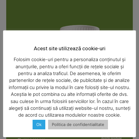
News Week
Magazine PRO
Acest site utilizează cookie-uri
Folosim cookie-uri pentru a personaliza conținutul și
anunțurile, pentru a oferi funcții de rețele sociale și
pentru a analiza traficul. De asemenea, le oferim
partenerilor de rețele sociale, de publicitate și de analize
informații cu privire la modul în care folosiți site-ul nostru.
Aceștia le pot combina cu alte informații oferite de dvs.
SUBSCRIBE NOW
sau culese în urma folosirii serviciilor lor. În cazul în care
alegeți să continuați să utilizați website-ul nostru, sunteți
de acord cu utilizarea modulelor noastre cookie.
Ok
Politica de confidentialitate
Company