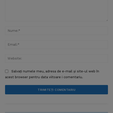
Comentariu:
Nu
Ema
Web
Salvați numele meu, adresa de e-mail și site-ul web în
acest browser pentru data viitoare i comentariu.