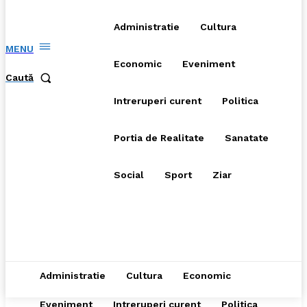
Administratie
Cultura
MENU
Economic
Eveniment
Caută
Intreruperi curent
Politica
Portia de Realitate
Sanatate
Social
Sport
Ziar
Administratie
Cultura
Economic
Eveniment
Intreruperi curent
Politica