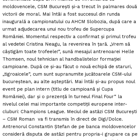
moldovencele, CSM Bucureşti şi-a trecut în palmares două
victorii de moral. Mai întâi a fost succesul din runda
inaugurală a campionatului cu AHCM Slobozia, după care a
urmat adjudecarea unui nou trofeu de Supercupa
României. Momentul respectiv a confirmat şi primul trofeu
al vedetei Cristina Neagu, la revenirea în ţară. „Vrem să
câştigăm toate trofeele!“, sună mesajul antrenoarei Helle
Thomsen, noul tehnician al handbalistelor formaţiei
campioane. După ce şi-au făcut o nouă echipă de staruri,
„tigroaicele“, cum sunt supranumite jucătoarele CSM-ului
bucureştean, au alte aşteptări. Mai întâi şi-au propus noul
event pe plan intern (titlu de campioană şi Cupa
României), dar şi o prezenţă în turneul Final Four“ la
nivelul celei mai importante competiţii europene inter-
cluburi: Champions League. Meciul de astăzi CSM Bucureşti
– CSM Roman va fi transmis în direct de Digi/Dolce.
Antrenorul Constantin Ştefan de pe banca moldovencelor
consideră disputa de astăzi pentru propria-i grupare ca pe