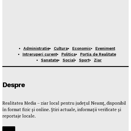
Administratie
Cultura
Economic
Eveniment
Intreruperi curent
Politica
Portia de Realitate
Sanatate
Social
Sport
Ziar
Despre
Realitatea Media – ziar local pentru județul Neamț, disponibil
în format fizic și online. Știri actuale, informații verificate și
reportaje locale.