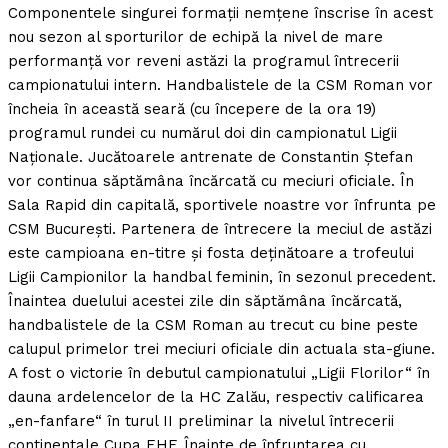
Componentele singurei formaţii nemţene înscrise în acest
nou sezon al sporturilor de echipă la nivel de mare
performanţă vor reveni astăzi la programul întrecerii
campionatului intern.
Handbalistele de la CSM Roman vor
încheia în această seară (cu începere de la ora 19)
programul rundei cu numărul doi din campionatul Ligii
Naţionale. Jucătoarele antrenate de Constantin Ştefan
vor continua săptămâna încărcată cu meciuri oficiale. În
Sala Rapid din capitală, sportivele noastre vor înfrunta pe
CSM Bucureşti. Partenera de întrecere la meciul de astăzi
este campioana en-titre şi fosta deţinătoare a trofeului
Ligii Campionilor la handbal feminin, în sezonul precedent.
Înaintea duelului acestei zile din săptămâna încărcată,
handbalistele de la CSM Roman au trecut cu bine peste
calupul primelor trei meciuri oficiale din actuala sta-giune.
A fost o victorie în debutul campionatului „Ligii Florilor“ în
dauna ardelencelor de la HC Zalău, respectiv calificarea
„en-fanfare“ în turul II preliminar la nivelul întrecerii
continentale Cupa EHF. Înainte de înfruntarea cu