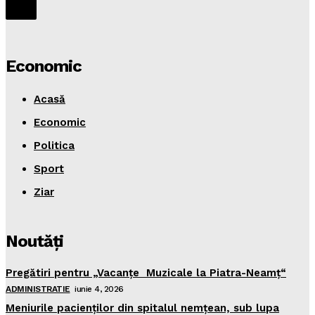
Economic
Acasă
Economic
Politica
Sport
Ziar
Noutăţi
Pregătiri pentru „Vacanţe Muzicale la Piatra-Neamţ“
ADMINISTRATIE
iunie 4, 2026
Meniurile pacienţilor din spitalul nemţean, sub lupa