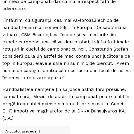
un meci de campionat, dar cu mare respect faţă de
adversare.
„Întâlnim, cu siguranţă, cea mai va-loroasă echipă de
handbal feminin a momentului, în Europa. De săptămâna
viitoare, CSM Bucureşti va începe şi ea meciurile din
cupele europene, aşa că va dori probabil să facă ultimele
retuşuri în duelul de campionat cu noi“. Constantin Ştefan
consideră că la un astfel de meci contra unor jucătoare de
top în Europa, elevele sale nu au nimic de pierdut. „Avem
numai de câştigat pentru că orice lucru bun făcut de noi va
însemna o realizare aparte“.
Handbalistele nemţene ţin să joace astăzi fără presiune,
cu mult curaj. Meciul de astăzi în campionat poate fi util în
pregătirea dublei manşe din turul II preliminar al Cupei
EHF, împotriva maghiarelor de la DKKA Dunaujvaros KA.
(C.A.)
Articolul precedent