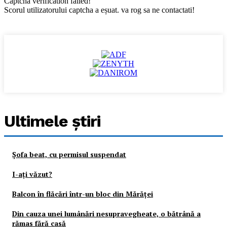
Captcha verification failed!
Scorul utilizatorului captcha a eșuat. va rog sa ne contactati!
Ultimele ştiri
Şofa beat, cu permisul suspendat
I-aţi văzut?
Balcon în flăcări într-un bloc din Mărăţei
Din cauza unei lumânări nesupravegheate, o bătrână a
rămas fără casă