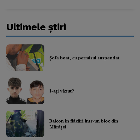
Ultimele ştiri
Şofa beat, cu permisul suspendat
I-aţi văzut?
Balcon în flăcări într-un bloc din
Mărăţei