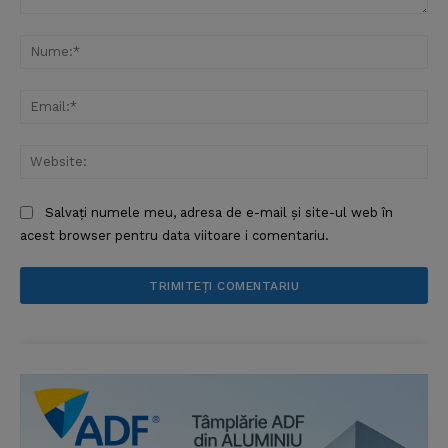
Comentariu:
Nu
Ema
Web
Salvați numele meu, adresa de e-mail și site-ul web în
acest browser pentru data viitoare i comentariu.