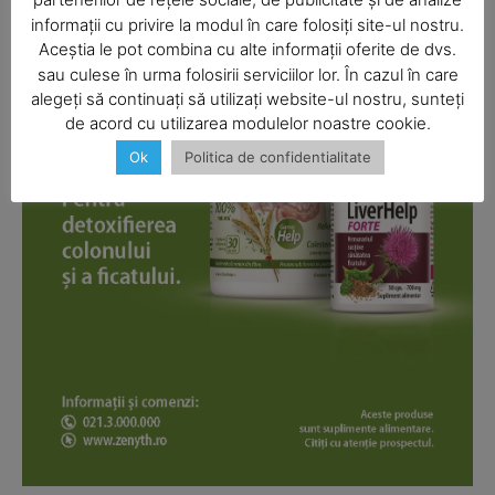
informații cu privire la modul în care folosiți site-ul nostru.
Aceștia le pot combina cu alte informații oferite de dvs.
SUBSCRIBE NOW
sau culese în urma folosirii serviciilor lor. În cazul în care
alegeți să continuați să utilizați website-ul nostru, sunteți
de acord cu utilizarea modulelor noastre cookie.
Ok
Politica de confidentialitate
Company
About
Contact us
Subscription Plans
My account