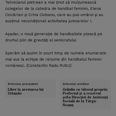
Tehnicianul pietrean a mai ţinut să mulţumească
colegelor de la catedra de handbal feminin, Elena
Ciocârlan şi Crina Ciobanu, care au pus umărul şi au
susţinut necondiţionat activitatea junioarelor I.
Aşadar, o nouă generaţie de handbaliste pleacă pe
drumul plin de greutăţi al senioratului.
Sperăm să auzim în scurt timp de numele enumerate
mai sus la echipe de renume din handbalul feminin
românesc. (Constantin Radu RUSU)
Articolul precedent
Articolul următor
Liber la arestarea lui
Grijuliu cu viitorul propriu:
Orlando
Prefectul şi-a rezervat
şefia Direcţiei de Asistenţă
Socială de la Târgu-
Neamţ