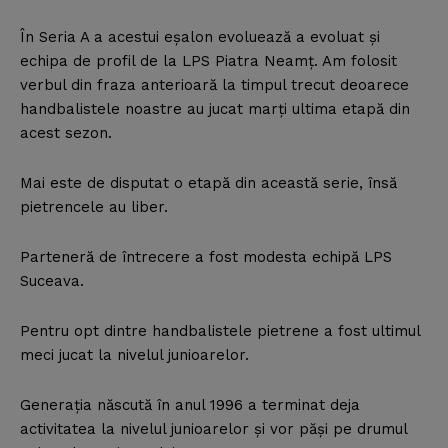
În Seria A a acestui eşalon evoluează a evoluat şi
echipa de profil de la LPS Piatra Neamţ. Am folosit
verbul din fraza anterioară la timpul trecut deoarece
handbalistele noastre au jucat marţi ultima etapă din
acest sezon.
Mai este de disputat o etapă din această serie, însă
pietrencele au liber.
Parteneră de întrecere a fost modesta echipă LPS
Suceava.
Pentru opt dintre handbalistele pietrene a fost ultimul
meci jucat la nivelul junioarelor.
Generaţia născută în anul 1996 a terminat deja
activitatea la nivelul junioarelor şi vor păşi pe drumul