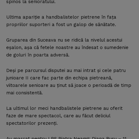
spinos la senioratului.
Ultima apariţie a handbalistelor pietrene în faţa
propriilor suporteri a fost un galop de sănătate.
Gruparea din Suceava nu se ridică la nivelul acestui
eşalon, aşa că fetele noastre au îndesat o sumedenie
de goluri în poarta adversă.
Deşi pe parcursul disputei au mai intrat şi cele patru
junioare II care fac parte din echipa pietreană,
viitoarele senioare au ţinut să joace o perioadă de timp
mai consistentă.
La ultimul lor meci handbalistele pietrene au oferit
faze de mare spectacol, care au făcut deliciul
spectatorilor prezenţi.
Au marcat pentru LPS Piatra Neamţ: Diana Rusu – 11,