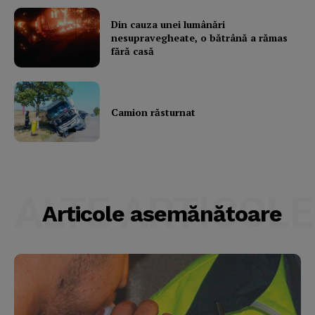
Din cauza unei lumânări
nesupravegheate, o bătrână a rămas
fără casă
Camion răsturnat
ALTE ARTICOLE
Articole asemănătoare