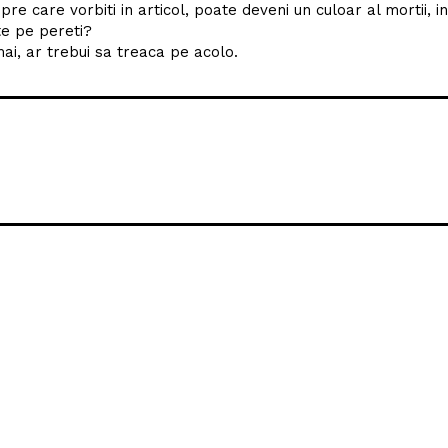
re care vorbiti in articol, poate deveni un culoar al mortii, i
te pe pereti?
ai, ar trebui sa treaca pe acolo.
iu: