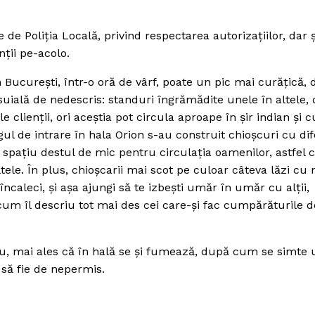
te de Poliţia Locală, privind respectarea autorizaţiilor, dar ş
ţii pe-acolo.
ucureşti, într-o oră de vârf, poate un pic mai curăţică, d
suială de nedescris: standuri îngrămădite unele în altele, 
clienţii, ori aceştia pot circula aproape în şir indian şi c
 de intrare în hala Orion s-au construit chioşcuri cu dif
 spaţiu destul de mic pentru circulaţia oamenilor, astfel 
ele. În plus, chioşcarii mai scot pe culoar câteva lăzi cu
 încaleci, şi aşa ajungi să te izbeşti umăr în umăr cu alţii,
um îl descriu tot mai des cei care-şi fac cumpărăturile d
u, mai ales că în hală se şi fumează, după cum se simte 
 să fie de nepermis.