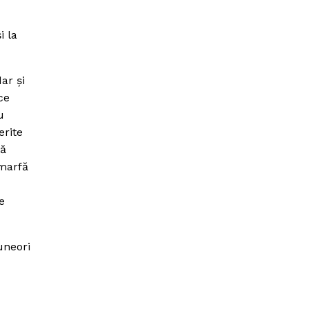
i la
ar şi
ce
u
erite
că
 marfă
e
uneori