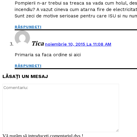
Pompierii n-ar trebui sa treaca sa vada cum holul, desp
incendiu? A vazut cineva cum atarna fire de electricita
Sunt zeci de motive serioase pentru care ISU si nu num
RĂSPUNDEȚI
Tica
noiembrie 10, 2015 La 11:08 AM
Primaria sa faca ordine si aici
RĂSPUNDEȚI
LĂSAȚI UN MESAJ
Comentar
Vă rugăm să introduceți comentariul dvs.!