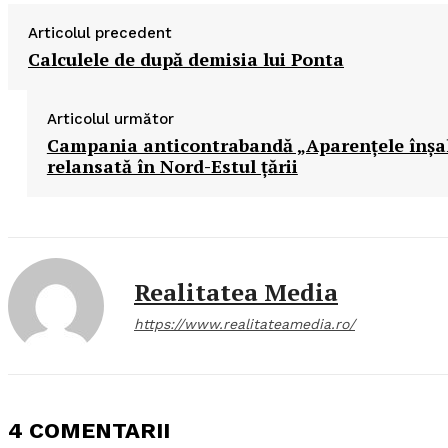
Articolul precedent
Calculele de după demisia lui Ponta
Articolul următor
Campania anticontrabandă „Aparenţele înşal
relansată în Nord-Estul ţării
Realitatea Media
https://www.realitateamedia.ro/
4 COMENTARII