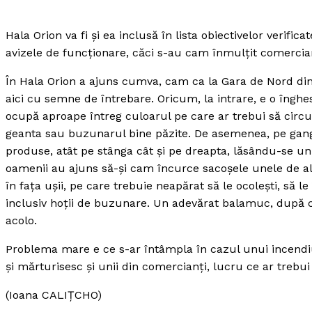
Hala Orion va fi şi ea inclusă în lista obiectivelor verifica
avizele de funcţionare, căci s-au cam înmulţit comercian
În Hala Orion a ajuns cumva, cam ca la Gara de Nord din B
aici cu semne de întrebare. Oricum, la intrare, e o înghe
ocupă aproape întreg culoarul pe care ar trebui să circule 
geanta sau buzunarul bine păzite. De asemenea, pe gangul
produse, atât pe stânga cât şi pe dreapta, lăsându-se un
oamenii au ajuns să-şi cam încurce sacoşele unele de alt
în faţa uşii, pe care trebuie neapărat să le ocoleşti, să le
inclusiv hoţii de buzunare. Un adevărat balamuc, după c
acolo.
Problema mare e ce s-ar întâmpla în cazul unui incendi
şi mărturisesc şi unii din comercianţi, lucru ce ar trebui
(Ioana CALIŢCHO)