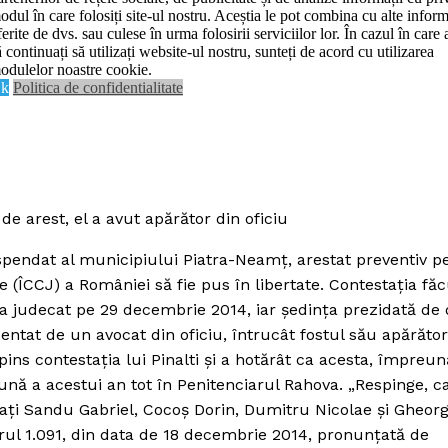
odul în care folosiți site-ul nostru. Aceștia le pot combina cu alte inform
Contact us
ferite de dvs. sau culese în urma folosirii serviciilor lor. În cazul în care 
De:
Realitatea Media
ianuarie 5, 2015
Data:
ă continuați să utilizați website-ul nostru, sunteți de acord cu utilizarea
Subscription Plans
odulelor noastre cookie.
k
Politica de confidentialitate
My account
E NOW
 de arest, el a avut apărător din oficiu
spendat al municipiului Piatra-Neamţ, arestat preventiv p
ie (ÎCCJ) a României să fie pus în libertate. Contestaţia fă
-a judecat pe 29 decembrie 2014, iar şedinţa prezidată de 
entat de un avocat din oficiu, întrucât fostul său apărător
pins contestaţia lui Pinalti şi a hotărât ca acesta, împreu
 lună a acestui an tot în Penitenciarul Rahova. „Respinge, c
lpaţi Sandu Gabriel, Cocoş Dorin, Dumitru Nicolae şi Gheor
rul 1.091, din data de 18 decembrie 2014, pronunţată de