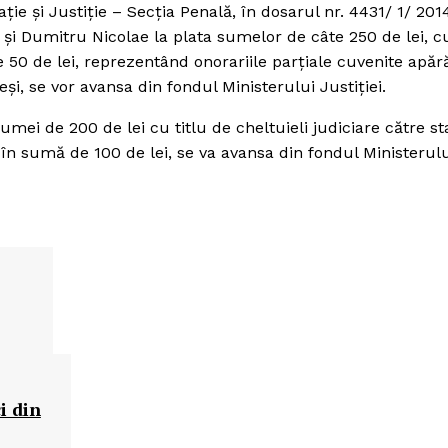
aţie şi Justiţie – Secţia Penală, în dosarul nr. 4431/ 1/ 201
 şi Dumitru Nicolae la plata sumelor de câte 250 de lei, cu
e 50 de lei, reprezentând onorariile parţiale cuvenite apără
şi, se vor avansa din fondul Ministerului Justiţiei.
ei de 200 de lei cu titlu de cheltuieli judiciare către sta
 în sumă de 100 de lei, se va avansa din fondul Ministerul
i din