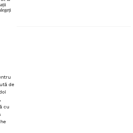
ații
alegeți
entru
cută de
doi
,
nă cu
a
ghe