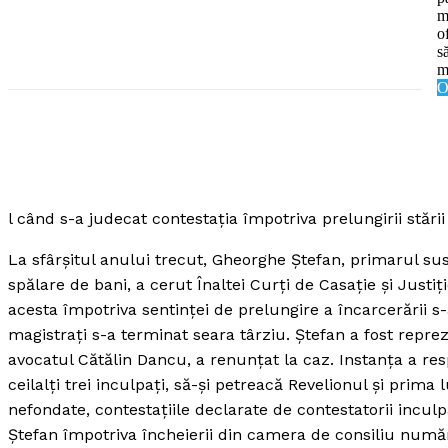
m
o
s
m
O
SUBSCRIB
l când s-a judecat contestaţia împotriva prelungirii stării
La sfârşitul anului trecut, Gheorghe Ştefan, primarul su
spălare de bani, a cerut Înaltei Curţi de Casaţie şi Justiţ
acesta împotriva sentinţei de prelungire a încarcerării s
magistraţi s-a terminat seara târziu. Ştefan a fost reprez
avocatul Cătălin Dancu, a renunţat la caz. Instanţa a res
ceilalţi trei inculpaţi, să-şi petreacă Revelionul şi prima
nefondate, contestaţiile declarate de contestatorii incu
Ştefan împotriva încheierii din camera de consiliu numă