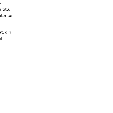
4.
 titlu
torilor
t, din
ui