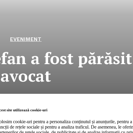
EVENIMENT
an a fost părăsit
avocat
RO
Company
est site utilizează cookie-uri
olosim cookie-uri pentru a personaliza conținutul și anunțurile, pentru a 
uncții de rețele sociale și pentru a analiza traficul. De asemenea, le ofer
About
artenerilor de rețele sociale, de publicitate și de analize informații cu priv