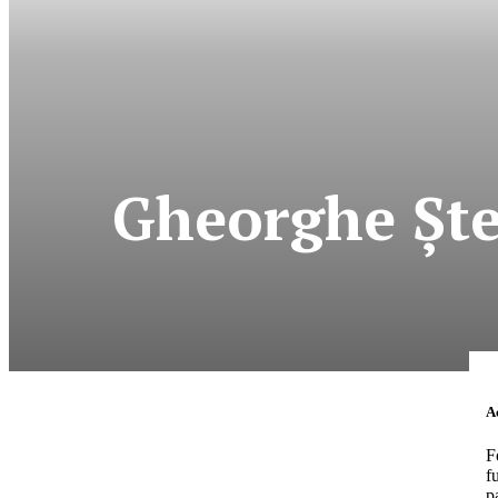
Gheorghe Ştef
News Week
Magazine P
Ac
F
f
p