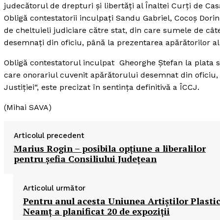
judecătorul de drepturi şi libertăţi al Înaltei Curţi de Cas
Obligă contestatorii inculpaţi Sandu Gabriel, Cocoş Dorin
de cheltuieli judiciare către stat, din care sumele de cât
desemnaţi din oficiu, până la prezentarea apărătorilor ale
Obligă contestatorul inculpat Gheorghe Ştefan la plata sum
care onorariul cuvenit apărătorului desemnat din oficiu,
Justiţiei“, este precizat în sentinţa definitivă a ÎCCJ.
(Mihai SAVA)
Articolul precedent
Marius Rogin – posibila opţiune a liberalilor
pentru şefia Consiliului Judeţean
Articolul următor
Pentru anul acesta Uniunea Artiştilor Plastic
Neamţ a planificat 20 de expoziţii