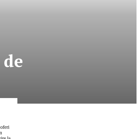
 de
oferi
im
ire la