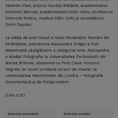
Valentin Vlad, actorul Horaţiu Mălăele, academicianul
Solomon Marcus, academicianul Victor Voicu, profesorul
Cicerone Rotaru, medicul Călin Ciofu şi cercetătorul
Dorin Duşciac.
La ediţia de anul trecut a Galei Studenţilor Români din
Străinătate, pietreanca Alecsandra Drăgoi a fost
desemnată câştigătoare a categoriei Arte. Alecsandra
a studiat Fotografia la Universitatea Portsmouth din
Marea Britanie, absolvind cu First Class Honours
Degree, iar acum urmează cursuri de master la
Universitatea Westminster din Londra – Fotografie
Documentară şi de Fotojurnalism.
(Liviu ILIE)
Articolul precedent
Articolul următor