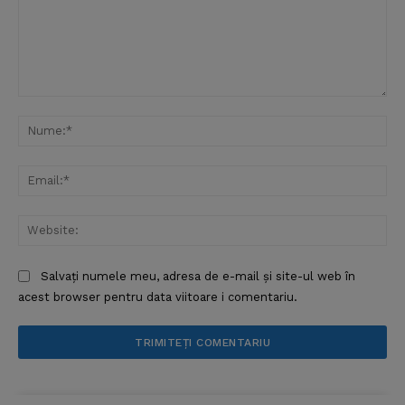
Comentariu:
Nu
Ema
Web
Salvați numele meu, adresa de e-mail și site-ul web în
acest browser pentru data viitoare i comentariu.