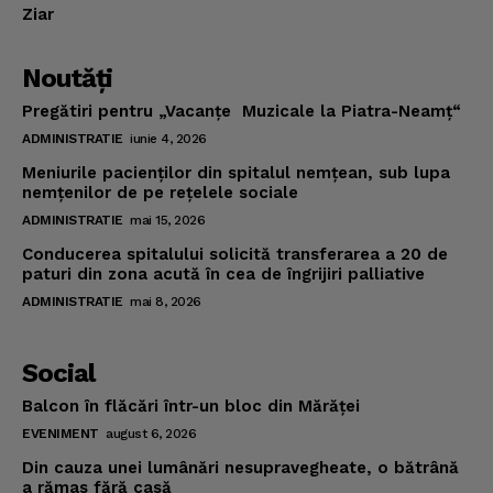
Ziar
Noutăţi
Pregătiri pentru „Vacanţe Muzicale la Piatra-Neamţ“
ADMINISTRATIE
iunie 4, 2026
Meniurile pacienţilor din spitalul nemţean, sub lupa
nemţenilor de pe reţelele sociale
ADMINISTRATIE
mai 15, 2026
Conducerea spitalului solicită transferarea a 20 de
paturi din zona acută în cea de îngrijiri palliative
ADMINISTRATIE
mai 8, 2026
Social
Balcon în flăcări într-un bloc din Mărăţei
EVENIMENT
august 6, 2026
Din cauza unei lumânări nesupravegheate, o bătrână
a rămas fără casă