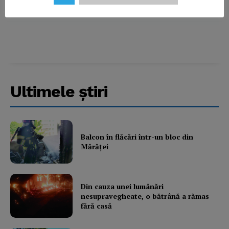
Company
About
Contact us
Subscription Plans
My account
Ultimele ştiri
Balcon în flăcări într-un bloc din
Mărăţei
Din cauza unei lumânări
nesupravegheate, o bătrână a rămas
fără casă