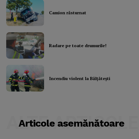
Camion răsturnat
Radare pe toate drumurile!
Incendiu violent la Bălţăteşti
ALTE ARTICOLE
Articole asemănătoare