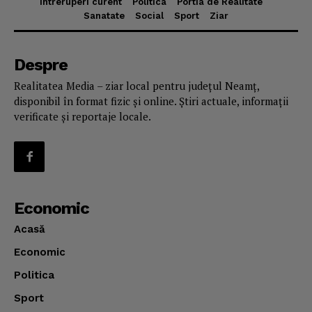
Intreruperi curent
Politica
Portia de Realitate
Sanatate
Social
Sport
Ziar
Despre
Realitatea Media – ziar local pentru județul Neamț,
disponibil în format fizic și online. Știri actuale, informații
verificate și reportaje locale.
Economic
Acasă
Economic
Politica
Sport