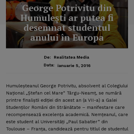
George Potrivitu din
Humuleşti ar putea fi
desemnat studentul
anului în Europa
De:
Realitatea Media
Data:
ianuarie 5, 2016
Humuleşteanul George Potrivitu, absolvent al Colegiului
Naţional „Ştefan cel Mare“ Târgu-Neamţ, se numără
printre finaliştii ediţiei din acest an (a VII-a) a Galei
Studenţilor Români din Străinătate – manifestare care
recompensează excelenţa academică.
Nemţeanul, care
este student al Universităţi „Paul Sabatier“ din
Toulouse – Franţa, candidează pentru titlul de studentul