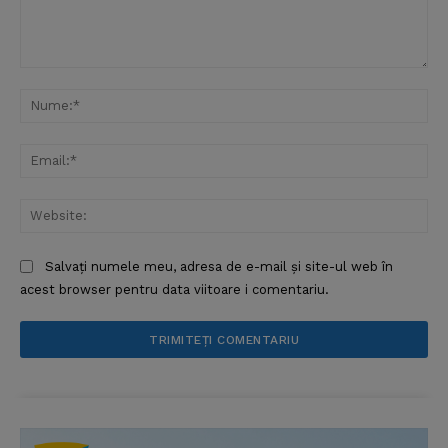
Comentariu:
Nu
Ema
Web
Salvați numele meu, adresa de e-mail și site-ul web în
acest browser pentru data viitoare i comentariu.