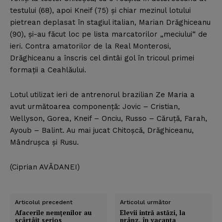
testului (68), apoi Kneif (75) şi chiar mezinul lotului
pietrean deplasat în stagiul italian, Marian Drăghiceanu
(90), şi-au făcut loc pe lista marcatorilor „meciului“ de
ieri. Contra amatorilor de la Real Monterosi,
Drăghiceanu a înscris cel dintâi gol în tricoul primei
formaţii a Ceahlăului.
Lotul utilizat ieri de antrenorul brazilian Ze Maria a
avut următoarea componenţă: Jovic – Cristian,
Wellyson, Gorea, Kneif – Onciu, Russo – Căruţă, Farah,
Ayoub – Balint. Au mai jucat Chitoşcă, Drăghiceanu,
Mândruşca şi Rusu.
(Ciprian AVĂDANEI)
Articolul precedent
Articolul următor
Afacerile nemţenilor au
Elevii intră astăzi, la
scârţâit serios
prânz, în vacanţa