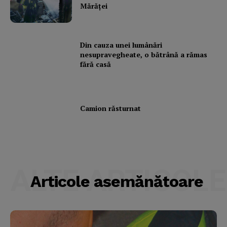
Mărăţei
Din cauza unei lumânări
nesupravegheate, o bătrână a rămas
fără casă
Camion răsturnat
ALTE ARTICOLE
Articole asemănătoare