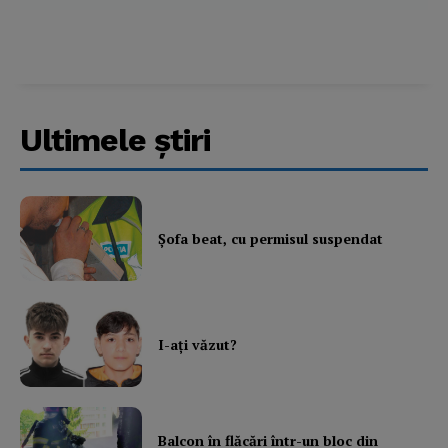
About
Contact us
Subscription Plans
My account
Ultimele ştiri
Şofa beat, cu permisul suspendat
I-aţi văzut?
Balcon în flăcări într-un bloc din