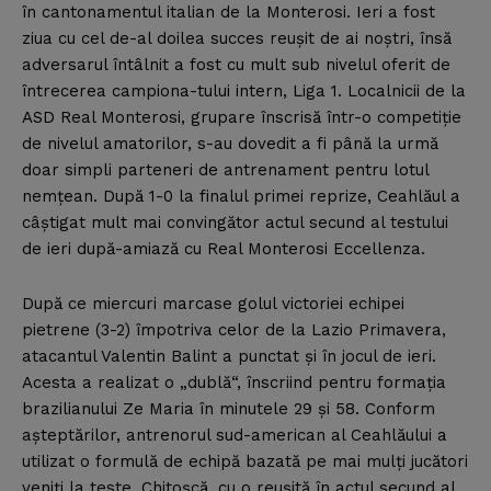
în cantonamentul italian de la Monterosi. Ieri a fost
ziua cu cel de-al doilea succes reuşit de ai noştri, însă
adversarul întâlnit a fost cu mult sub nivelul oferit de
întrecerea campiona-tului intern, Liga 1. Localnicii de la
ASD Real Monterosi, grupare înscrisă într-o competiţie
de nivelul amatorilor, s-au dovedit a fi până la urmă
doar simpli parteneri de antrenament pentru lotul
nemţean. După 1-0 la finalul primei reprize, Ceahlăul a
câştigat mult mai convingător actul secund al testului
de ieri după-amiază cu Real Monterosi Eccellenza.
După ce miercuri marcase golul victoriei echipei
pietrene (3-2) împotriva celor de la Lazio Primavera,
atacantul Valentin Balint a punctat şi în jocul de ieri.
Acesta a realizat o „dublă“, înscriind pentru formaţia
brazilianului Ze Maria în minutele 29 şi 58. Conform
aşteptărilor, antrenorul sud-american al Ceahlăului a
utilizat o formulă de echipă bazată pe mai mulţi jucători
veniţi la teste. Chitoşcă, cu o reuşită în actul secund al