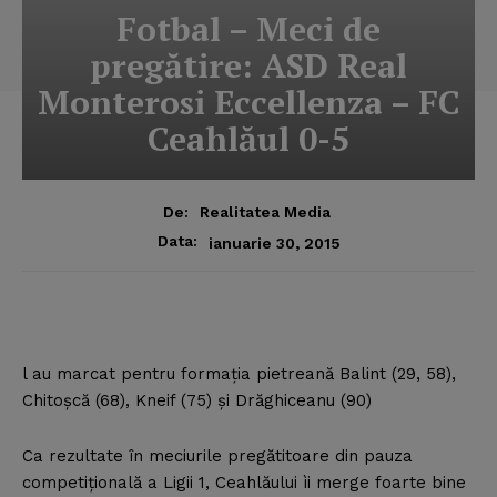
Fotbal – Meci de
pregătire: ASD Real
Monterosi Eccellenza – FC
Ceahlăul 0-5
De:
Realitatea Media
Data:
ianuarie 30, 2015
l au marcat pentru formaţia pietreană Balint (29, 58),
Chitoşcă (68), Kneif (75) şi Drăghiceanu (90)
Ca rezultate în meciurile pregătitoare din pauza
competiţională a Ligii 1, Ceahlăului ìi merge foarte bine