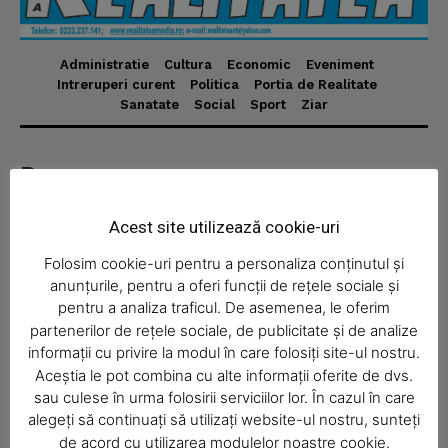
Administratie
Cultura
Economic
Eveniment
News Week
Intreruperi curent
Politica
Portia de Realitate
Sanatate
Social
Sport
Ziar
Magazine PRO
Despre
Realitatea Media – ziar local pentru județul Neamț,
Acest site utilizează cookie-uri
disponibil în format fizic și online. Știri actuale, informații
verificate și reportaje locale.
Folosim cookie-uri pentru a personaliza conținutul și
anunțurile, pentru a oferi funcții de rețele sociale și
pentru a analiza traficul. De asemenea, le oferim
partenerilor de rețele sociale, de publicitate și de analize
informații cu privire la modul în care folosiți site-ul nostru.
Aceștia le pot combina cu alte informații oferite de dvs.
Economic
SUBSCRIBE NOW
sau culese în urma folosirii serviciilor lor. În cazul în care
Acasă
alegeți să continuați să utilizați website-ul nostru, sunteți
de acord cu utilizarea modulelor noastre cookie.
Economic