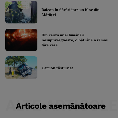
Balcon în flăcări într-un bloc din
Mărăţei
Din cauza unei lumânări
nesupravegheate, o bătrână a rămas
fără casă
Camion răsturnat
ALTE ARTICOLE
Articole asemănătoare