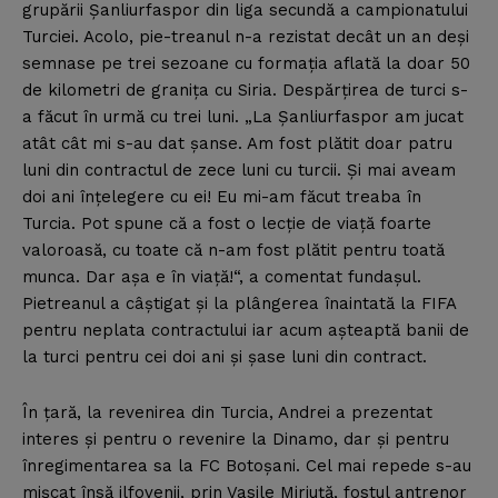
grupării Şanliurfaspor din liga secundă a campionatului
Turciei. Acolo, pie-treanul n-a rezistat decât un an deşi
semnase pe trei sezoane cu formaţia aflată la doar 50
de kilometri de graniţa cu Siria. Despărţirea de turci s-
a făcut în urmă cu trei luni. „La Şanliurfaspor am jucat
atât cât mi s-au dat şanse. Am fost plătit doar patru
luni din contractul de zece luni cu turcii. Şi mai aveam
doi ani înţelegere cu ei! Eu mi-am făcut treaba în
Turcia. Pot spune că a fost o lecţie de viaţă foarte
valoroasă, cu toate că n-am fost plătit pentru toată
munca. Dar aşa e în viaţă!“, a comentat fundaşul.
Pietreanul a câştigat şi la plângerea înaintată la FIFA
pentru neplata contractului iar acum aşteaptă banii de
la turci pentru cei doi ani şi şase luni din contract.
În ţară, la revenirea din Turcia, Andrei a prezentat
interes şi pentru o revenire la Dinamo, dar şi pentru
înregimentarea sa la FC Botoşani. Cel mai repede s-au
mişcat însă ilfovenii, prin Vasile Miriuţă, fostul antrenor