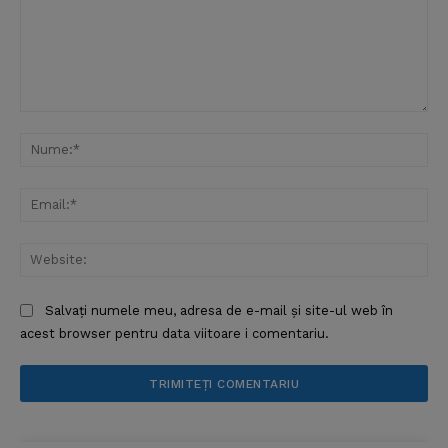
Comentariu:
Nu
Ema
Web
Salvați numele meu, adresa de e-mail și site-ul web în
acest browser pentru data viitoare i comentariu.