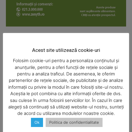
News Week
Magazine PRO
Acest site utilizează cookie-uri
Folosim cookie-uri pentru a personaliza conținutul și
anunțurile, pentru a oferi funcții de rețele sociale și
pentru a analiza traficul. De asemenea, le oferim
partenerilor de rețele sociale, de publicitate și de analize
informații cu privire la modul în care folosiți site-ul nostru.
Aceștia le pot combina cu alte informații oferite de dvs.
SUBSCRIBE NOW
sau culese în urma folosirii serviciilor lor. În cazul în care
alegeți să continuați să utilizați website-ul nostru, sunteți
de acord cu utilizarea modulelor noastre cookie.
Ok
Politica de confidentialitate
Company