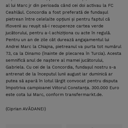
al lui Marc jr din perioada când cei doi activau la FC
Ceahlăul. Concordia a fost preferată de fundaşul
pietrean între celelalte opţiuni şi pentru faptul că
iflovenii au reuşit să-i recupereze cartea verde
jucătorului, pentru a-l achiziţiona cu acte în regulă.
Pentru un an de zile cât durează angajamentul lui
Andrei Marc la Chiajna, pietreanul va purta tot numărul
73, ca la Dinamo (înainte de plecarea în Turcia). Acesta
semnifică anul de naştere al mamei jucătorului,
Gabriela. Cu cei de la Concordia, fundaşul nostru s-a
antrenat de la începutul lunii august iar duminică ar
putea să apară în lotul lărgit convocat pentru disputa
împotriva campioanei Viitorul Constanţa. 300.000 Euro
este cota lui Marc, conform transfermarkt.de.
(Ciprian AVĂDANEI)