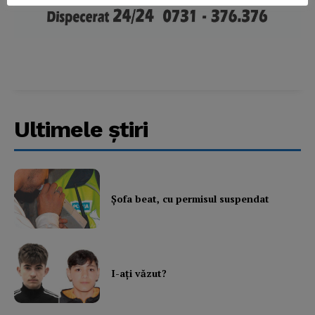
About
Contact us
Subscription Plans
My account
Ultimele ştiri
Şofa beat, cu permisul suspendat
I-aţi văzut?