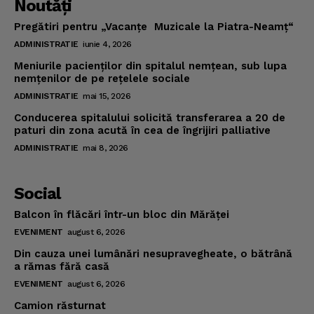
Noutăţi
Pregătiri pentru „Vacanţe Muzicale la Piatra-Neamţ“
ADMINISTRATIE
iunie 4, 2026
Meniurile pacienţilor din spitalul nemţean, sub lupa
nemţenilor de pe reţelele sociale
ADMINISTRATIE
mai 15, 2026
Conducerea spitalului solicită transferarea a 20 de
paturi din zona acută în cea de îngrijiri palliative
ADMINISTRATIE
mai 8, 2026
Social
Balcon în flăcări într-un bloc din Mărăţei
EVENIMENT
august 6, 2026
Din cauza unei lumânări nesupravegheate, o bătrână
a rămas fără casă
EVENIMENT
august 6, 2026
Camion răsturnat