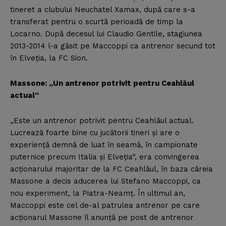
tineret a clubului Neuchatel Xamax, după care s-a
transferat pentru o scurtă perioadă de timp la
Locarno. După decesul lui Claudio Gentile, stagiunea
2013-2014 l-a găsit pe Maccoppi ca antrenor secund tot
în Elveţia, la FC Sion.
Massone: „Un antrenor potrivit pentru Ceahlăul
actual“
„Este un antrenor potrivit pentru Ceahlăul actual.
Lucrează foarte bine cu jucătorii tineri şi are o
experienţă demnă de luat în seamă, în campionate
puternice precum Italia şi Elveţia“, era convingerea
acţionarului majoritar de la FC Ceahlăul, în baza căreia
Massone a decis aducerea lui Stefano Maccoppi, ca
nou experiment, la Piatra-Neamţ. În ultimul an,
Maccoppi este cel de-al patrulea antrenor pe care
acţionarul Massone îl anunţă pe post de antrenor