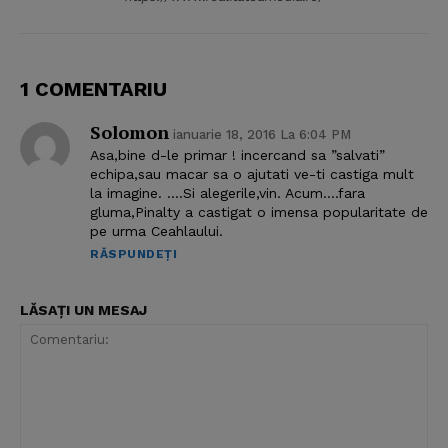
1 COMENTARIU
Solomon
ianuarie 18, 2016 La 6:04 PM
Asa,bine d-le primar ! incercand sa ”salvati”
echipa,sau macar sa o ajutati ve-ti castiga mult
la imagine. ….Si alegerile,vin. Acum….fara
gluma,Pinalty a castigat o imensa popularitate de
pe urma Ceahlaului.
RĂSPUNDEȚI
LĂSAȚI UN MESAJ