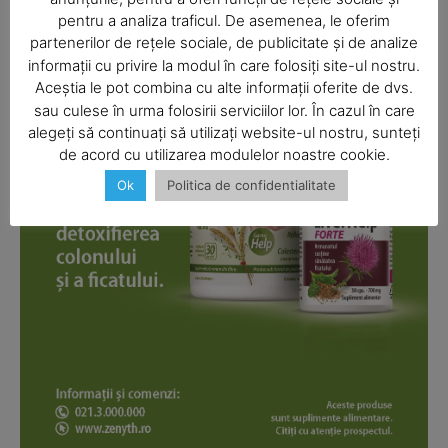
pentru a analiza traficul. De asemenea, le oferim
partenerilor de rețele sociale, de publicitate și de analize
informații cu privire la modul în care folosiți site-ul nostru.
Aceștia le pot combina cu alte informații oferite de dvs.
SUBSCRIBE NOW
sau culese în urma folosirii serviciilor lor. În cazul în care
alegeți să continuați să utilizați website-ul nostru, sunteți
de acord cu utilizarea modulelor noastre cookie.
Ok
Politica de confidentialitate
Company
About
Contact us
Subscription Plans
My account