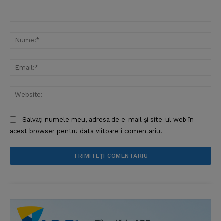
Comentariu:
Nu
Ema
Web
Salvați numele meu, adresa de e-mail și site-ul web în
acest browser pentru data viitoare i comentariu.