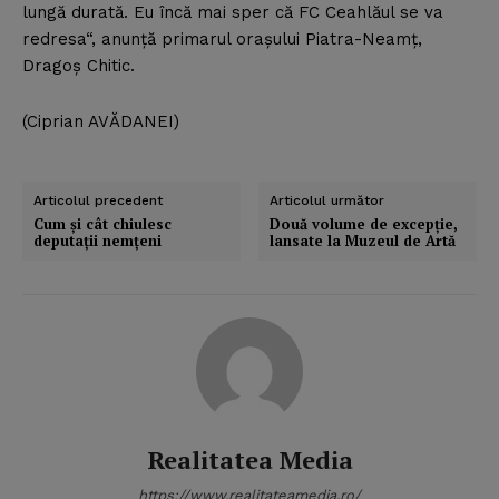
lungă durată. Eu încă mai sper că FC Ceahlăul se va
redresa“, anunţă primarul oraşului Piatra-Neamţ,
Dragoş Chitic.
(Ciprian AVĂDANEI)
Articolul precedent
Articolul următor
Cum şi cât chiulesc
Două volume de excepţie,
deputaţii nemţeni
lansate la Muzeul de Artă
Realitatea Media
https://www.realitateamedia.ro/