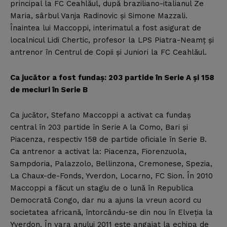
principal la FC Ceahlăul, după braziliano-italianul Ze
Maria, sârbul Vanja Radinovic şi Simone Mazzali.
Înaintea lui Maccoppi, interimatul a fost asigurat de
localnicul Lidi Chertic, profesor la LPS Piatra-Neamţ şi
antrenor în Centrul de Copii şi Juniori la FC Ceahlăul.
Ca jucător a fost fundaş: 203 partide în Serie A şi 158
de meciuri în Serie B
Ca jucător, Stefano Maccoppi a activat ca fundaş
central în 203 partide în Serie A la Como, Bari şi
Piacenza, respectiv 158 de partide oficiale în Serie B.
Ca antrenor a activat la: Piacenza, Fiorenzuola,
Sampdoria, Palazzolo, Bellinzona, Cremonese, Spezia,
La Chaux-de-Fonds, Yverdon, Locarno, FC Sion. În 2010
Maccoppi a făcut un stagiu de o lună în Republica
Democrată Congo, dar nu a ajuns la vreun acord cu
societatea africană, întorcându-se din nou în Elveţia la
Yverdon. În vara anului 2011 este angajat la echipa de