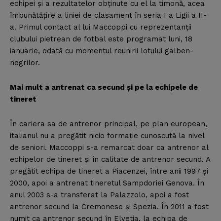
echipei şi a rezultatelor obţinute cu el la timonă, acea
îmbunătăţire a liniei de clasament în seria I a Ligii a II-
a. Primul contact al lui Maccoppi cu reprezentanţii
clubului pietrean de fotbal este programat luni, 18
ianuarie, odată cu momentul reunirii lotului galben-
negrilor.
Mai mult a antrenat ca secund şi pe la echipele de
tineret
În cariera sa de antrenor principal, pe plan european,
italianul nu a pregătit nicio formaţie cunoscută la nivel
de seniori. Maccoppi s-a remarcat doar ca antrenor al
echipelor de tineret şi în calitate de antrenor secund. A
pregătit echipa de tineret a Piacenzei, între anii 1997 şi
2000, apoi a antrenat tineretul Sampdoriei Genova. În
anul 2003 s-a transferat la Palazzolo, apoi a fost
antrenor secund la Cremonese şi Spezia. În 2011 a fost
numit ca antrenor secund în Elveţia, la echipa de