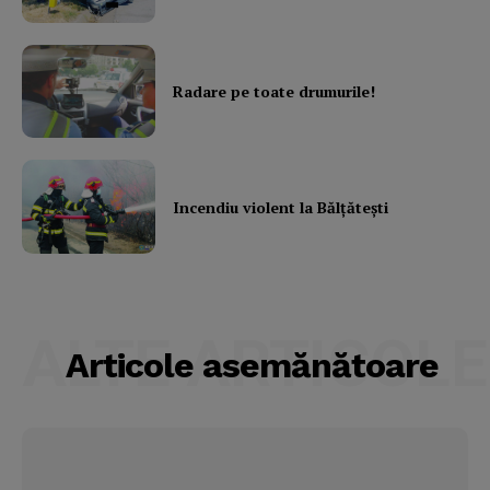
Radare pe toate drumurile!
Incendiu violent la Bălţăteşti
ALTE ARTICOLE
Articole asemănătoare