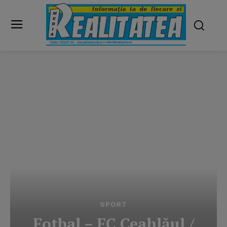
SPORT
Fotbal – FC Ceahlăul /