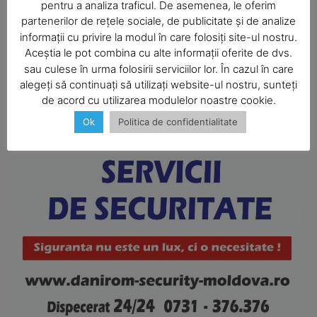
pentru a analiza traficul. De asemenea, le oferim
partenerilor de rețele sociale, de publicitate și de analize
informații cu privire la modul în care folosiți site-ul nostru.
Aceștia le pot combina cu alte informații oferite de dvs.
SUBSCRIBE NOW
sau culese în urma folosirii serviciilor lor. În cazul în care
alegeți să continuați să utilizați website-ul nostru, sunteți
de acord cu utilizarea modulelor noastre cookie.
Ok
Politica de confidentialitate
Company
About
Contact us
Subscription Plans
My account