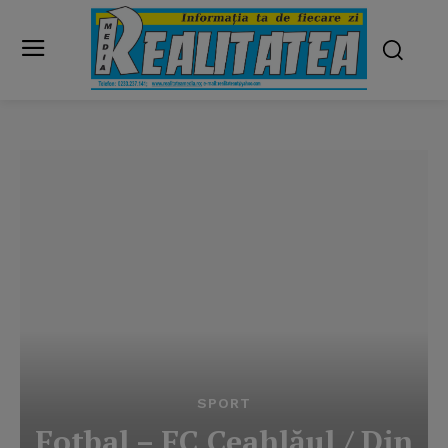
SPORT
Fotbal – FC Ceahlăul / Din