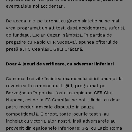
eventualele noi accidentări.
De aceea, nici pe terenul cu gazon sintetic nu se mai
vrea programat un alt test, după accidentarea suferită
de fundaşul Lucian Cazan, sâmbătă, în partida de
pregătire cu Rapid CFR Suceava“, spunea ofiţerul de
presă al FC Ceahlăul, Gelu Crăcană.
Doar 4 jocuri de verificare, cu adversari inferiori
Cu numai trei zile înaintea examenului dificil anunţat la
revenirea în campionatul Ligii 1, programat pe
Borzoghean împotriva fostei campioane CFR Cluj-
Napoca, cei de la FC Ceahlăul se pot „lăuda“ cu doar
patru meciuri amicale disputate în pauza
competiţională. E drept, toate jocurile test s-au
încheiat cu victoria alor noştri, însă adversarele au
provenit din eşaloanele inferioare: 3-2, cu Lazio Roma