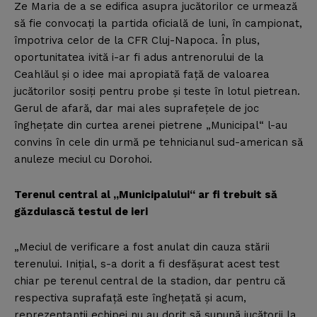
Ze Maria de a se edifica asupra jucătorilor ce urmează
să fie convocaţi la partida oficială de luni, în campionat,
împotriva celor de la CFR Cluj-Napoca. În plus,
oportunitatea ivită i-ar fi adus antrenorului de la
Ceahlăul şi o idee mai apropiată faţă de valoarea
jucătorilor sosiţi pentru probe şi teste în lotul pietrean.
Gerul de afară, dar mai ales suprafeţele de joc
îngheţate din curtea arenei pietrene „Municipal“ l-au
convins în cele din urmă pe tehnicianul sud-american să
anuleze meciul cu Dorohoi.
Terenul central al „Municipalului“ ar fi trebuit să
găzduiască testul de ieri
„Meciul de verificare a fost anulat din cauza stării
terenului. Iniţial, s-a dorit a fi desfăşurat acest test
chiar pe terenul central de la stadion, dar pentru că
respectiva suprafaţă este îngheţată şi acum,
reprezentanţii echipei nu au dorit să supună jucătorii la