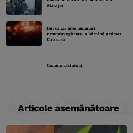
Mărăţei
Din cauza unei lumânări
nesupravegheate, o bătrână a rămas
fără casă
Camion răsturnat
ALTE ARTICOLE
Articole asemănătoare