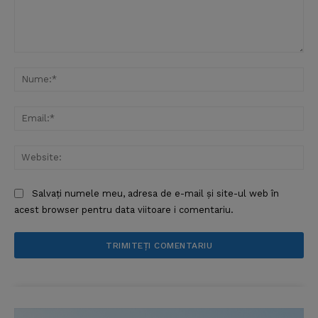
Comentariu:
Nu
Ema
Web
Salvați numele meu, adresa de e-mail și site-ul web în
acest browser pentru data viitoare i comentariu.