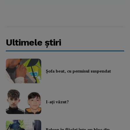
Ultimele ştiri
Şofa beat, cu permisul suspendat
I-aţi văzut?
Balcon în flăcări într-un bloc din