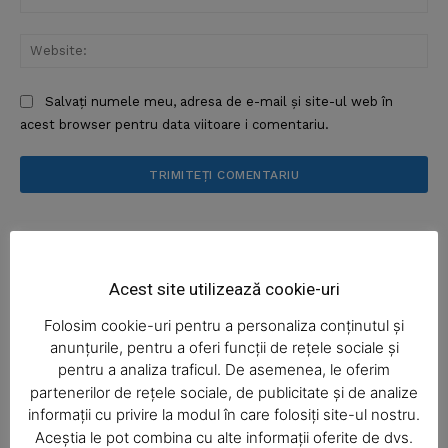
Web
Salvați numele meu, adresa de e-mail și site-ul web în
acest browser pentru data viitoare i comentariu.
News Week
Magazine PRO
Acest site utilizează cookie-uri
Folosim cookie-uri pentru a personaliza conținutul și
anunțurile, pentru a oferi funcții de rețele sociale și
pentru a analiza traficul. De asemenea, le oferim
partenerilor de rețele sociale, de publicitate și de analize
informații cu privire la modul în care folosiți site-ul nostru.
Aceștia le pot combina cu alte informații oferite de dvs.
SUBSCRIBE NOW