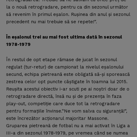
la o nouă retrogradare, pentru ca din sezonul următor
să revenim în primul eşalon. Ruşinea din anul şi sezonul
precedent nu mai trebuie să se repete!“.
În eşalonul trei au mai fost ultima dată în sezonul
1978-1979
În restul de opt etape rămase de jucat în sezonul
regulat (tur-retur) de campionat la nivelul eşalonului
secund, echipa pietreană este obligată să-şi sporească
zestrea celor opt puncte câştigate în toamna lui 2015.
Reuşita acestui obiectiv i-ar scuti pe ai noştri doar de o
retrogradare directă, însă nu şi de prezenţa în faza
play-out, competiţie care duce tot la retrogradare
pentru formaţiile învinse.“Ne vom salva cu siguranţă!“,
este încrezător acţionarul majoritar Massone.
Gruparea pietreană de fotbal nu a mai activat în Liga a
III-a din sezonul 1978-1979, pe vremea când se numea