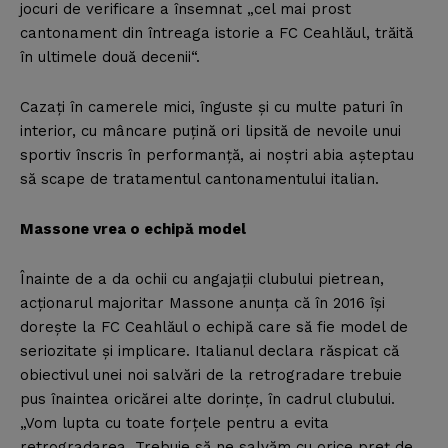
jocuri de verificare a însemnat „cel mai prost
cantonament din întreaga istorie a FC Ceahlăul, trăită
în ultimele două decenii“.
Cazaţi în camerele mici, înguste şi cu multe paturi în
interior, cu mâncare puţină ori lipsită de nevoile unui
sportiv înscris în performanţă, ai noştri abia aşteptau
să scape de tratamentul cantonamentului italian.
Massone vrea o echipă model
Înainte de a da ochii cu angajaţii clubului pietrean,
acţionarul majoritar Massone anunţa că în 2016 îşi
doreşte la FC Ceahlăul o echipă care să fie model de
seriozitate şi implicare. Italianul declara răspicat că
obiectivul unei noi salvări de la retrogradare trebuie
pus înaintea oricărei alte dorinţe, în cadrul clubului.
„Vom lupta cu toate forţele pentru a evita
retrogradarea. Trebuie să ne salvăm cu orice preţ de