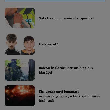
Şofa beat, cu permisul suspendat
I-aţi văzut?
Balcon în flăcări într-un bloc din
Mărăţei
Din cauza unei lumânări
nesupravegheate, o bătrână a rămas
fără casă