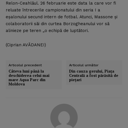
Relon-Ceahlăul. 26 februarie este data la care vor fi
reluate întrecerile campionatului din seria I a
eşalonului secund intern de fotbal. Atunci, Massone şi
colaboratorii săi din curtea Borzogheanului vor să
alinieze pe teren „o echipă de luptători.
(Ciprian AVĂDANEI)
Articolul precedent
Articolul următor
Câteva luni până la
Din cauza gerului, Piaţa
deschiderea celui mai
Centrală a fost părăsită de
mare Aqua Parc din
pieţari
Moldova