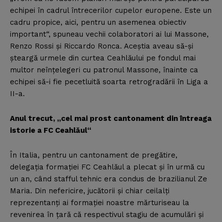
echipei în cadrul întrecerilor cupelor europene. Este un
cadru propice, aici, pentru un asemenea obiectiv
important“, spuneau vechii colaboratori ai lui Massone,
Renzo Rossi şi Riccardo Ronca. Aceştia aveau să-şi
şteargă urmele din curtea Ceahlăului pe fondul mai
multor neînţelegeri cu patronul Massone, înainte ca
echipei să-i fie pecetluită soarta retrogradării în Liga a
II-a.
Anul trecut, „cel mai prost cantonament din întreaga
istorie a FC Ceahlăul“
În Italia, pentru un cantonament de pregătire,
delegaţia formaţiei FC Ceahlăul a plecat şi în urmă cu
un an, când stafful tehnic era condus de brazilianul Ze
Maria. Din nefericire, jucătorii şi chiar ceilalţi
reprezentanţi ai formaţiei noastre mărturiseau la
revenirea în ţară că respectivul stagiu de acumulări şi