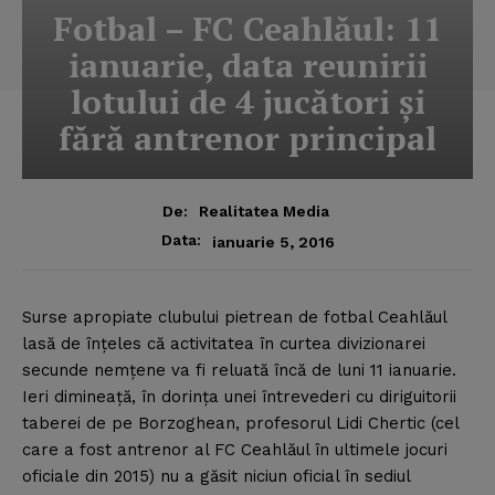
Fotbal – FC Ceahlăul: 11
ianuarie, data reunirii
lotului de 4 jucători şi
fără antrenor principal
De:
Realitatea Media
Data:
ianuarie 5, 2016
Surse apropiate clubului pietrean de fotbal Ceahlăul
lasă de înţeles că activitatea în curtea divizionarei
secunde nemţene va fi reluată încă de luni 11 ianuarie.
Ieri dimineaţă, în dorinţa unei întrevederi cu diriguitorii
taberei de pe Borzoghean, profesorul Lidi Chertic (cel
care a fost antrenor al FC Ceahlăul în ultimele jocuri
oficiale din 2015) nu a găsit niciun oficial în sediul