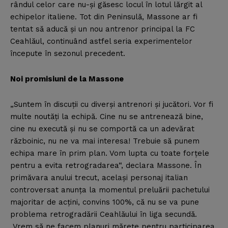
rândul celor care nu-şi găsesc locul în lotul lărgit al
echipelor italiene. Tot din Peninsulă, Massone ar fi
tentat să aducă şi un nou antrenor principal la FC
Ceahlăul, continuând astfel seria experimentelor
începute în sezonul precedent.
Noi promisiuni de la Massone
„Suntem în discuţii cu diverşi antrenori şi jucători. Vor fi
multe noutăţi la echipă. Cine nu se antrenează bine,
cine nu execută şi nu se comportă ca un adevărat
războinic, nu ne va mai interesa! Trebuie să punem
echipa mare în prim plan. Vom lupta cu toate forţele
pentru a evita retrogradarea“, declara Massone. În
primăvara anului trecut, acelaşi personaj italian
controversat anunţa la momentul preluării pachetului
majoritar de acţini, convins 100%, că nu se va pune
problema retrogradării Ceahlăului în liga secundă.
„Vrem să ne facem planuri măreţe pentru participarea