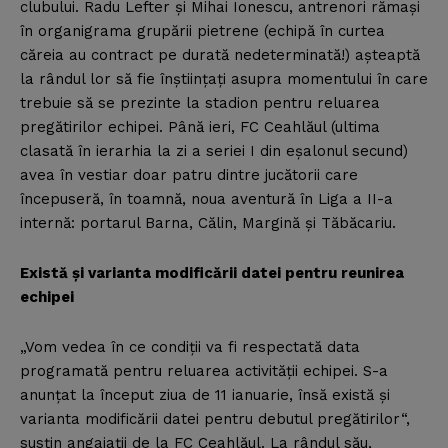
clubului. Radu Lefter şi Mihai Ionescu, antrenori rămaşi
în organigrama grupării pietrene (echipă în curtea
căreia au contract pe durată nedeterminată!) aşteaptă
la rândul lor să fie înştiinţaţi asupra momentului în care
trebuie să se prezinte la stadion pentru reluarea
pregătirilor echipei. Până ieri, FC Ceahlăul (ultima
clasată în ierarhia la zi a seriei I din eşalonul secund)
avea în vestiar doar patru dintre jucătorii care
începuseră, în toamnă, noua aventură în Liga a II-a
internă: portarul Barna, Călin, Margină şi Tăbăcariu.
Există şi varianta modificării datei pentru reunirea
echipei
„Vom vedea în ce condiţii va fi respectată data
programată pentru reluarea activităţii echipei. S-a
anunţat la început ziua de 11 ianuarie, însă există şi
varianta modificării datei pentru debutul pregătirilor“,
susţin angajaţii de la FC Ceahlăul. La rândul său,