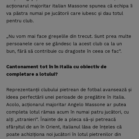
acţionarul majoritar italian Massone spunea că echipa îi
va păstra numai pe jucătorii care iubesc şi dau totul
pentru club.
„Nu vom mai face greşelile din trecut. Sunt prea multe
persoanele care se gândesc la acest club ca la un
bun, fără să contribuie cu dragoste în ceea ce fac“.
Cantonament tot în în Italia cu obiectiv de
completare a lotului?
Reprezentanţii clubului pietrean de fotbal avansează şi
ideea perfectării unei perioade de pregătire în Italia.
Acolo, acţionarul majoritar Angelo Massone ar putea
completa lotul rămas acum în numai patru jucători, cu
alţi „stranieri“. Înainte de a pleca să-şi petreacă
sfârşitul de an în Orient, italianul lăsa de înţeles că
poate achiziţiona noi jucători în lotul pietrenilor din