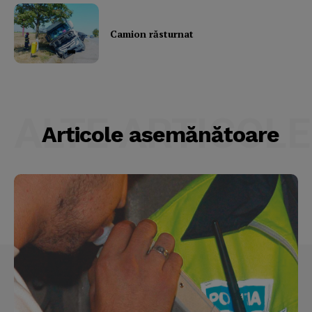
Camion răsturnat
ALTE ARTICOLE
Articole asemănătoare