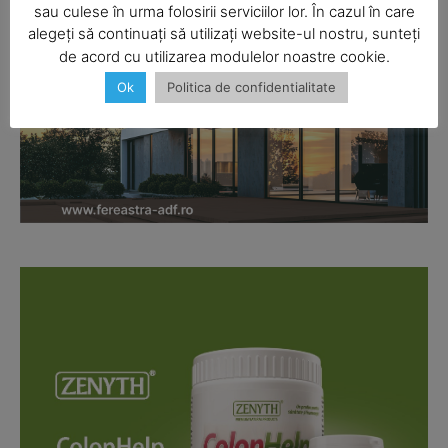
sau culese în urma folosirii serviciilor lor. În cazul în care
alegeți să continuați să utilizați website-ul nostru, sunteți
de acord cu utilizarea modulelor noastre cookie.
Ok
Politica de confidentialitate
Company
About
Contact us
Subscription Plans
My account