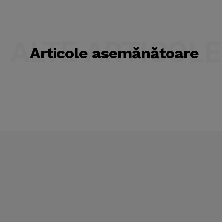
ALTE ARTICOLE
Articole asemănătoare