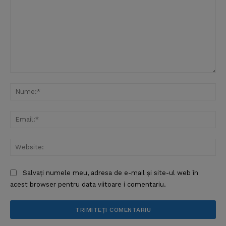
Comentariu:
Nu
Ema
Web
Salvați numele meu, adresa de e-mail și site-ul web în
acest browser pentru data viitoare i comentariu.