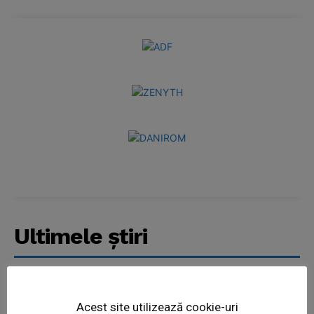
Ultimele ştiri
Balcon în flăcări într-un bloc din
Acest site utilizează cookie-uri
Mărăţei