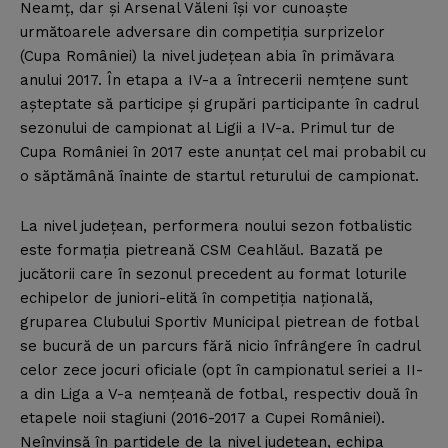
Neamţ, dar şi Arsenal Văleni îşi vor cunoaşte
următoarele adversare din competiţia surprizelor
(Cupa României) la nivel judeţean abia în primăvara
anului 2017. În etapa a IV-a a întrecerii nemţene sunt
aşteptate să participe şi grupări participante în cadrul
sezonului de campionat al Ligii a IV-a. Primul tur de
Cupa României în 2017 este anunţat cel mai probabil cu
o săptămână înainte de startul returului de campionat.
La nivel judeţean, performera noului sezon fotbalistic
este formaţia pietreană CSM Ceahlăul. Bazată pe
jucătorii care în sezonul precedent au format loturile
echipelor de juniori-elită în competiţia naţională,
gruparea Clubului Sportiv Municipal pietrean de fotbal
se bucură de un parcurs fără nicio înfrângere în cadrul
celor zece jocuri oficiale (opt în campionatul seriei a II-
a din Liga a V-a nemţeană de fotbal, respectiv două în
etapele noii stagiuni (2016-2017 a Cupei României).
Neînvinsă în partidele de la nivel judeţean, echipa