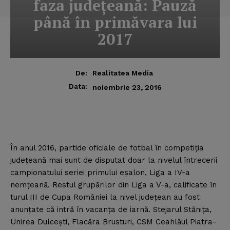
faza judeţeană: Pauză
până în primăvara lui
2017
De:
Realitatea Media
Data:
noiembrie 23, 2016
În anul 2016, partide oficiale de fotbal în competiţia
judeţeană mai sunt de disputat doar la nivelul întrecerii
campionatului seriei primului eşalon, Liga a IV-a
nemţeană
. Restul grupărilor din Liga a V-a, calificate în
turul III de Cupa României la nivel judeţean au fost
anunţate că intră în vacanţa de iarnă. Stejarul Stăniţa,
Unirea Dulceşti, Flacăra Brusturi, CSM Ceahlăul Piatra-