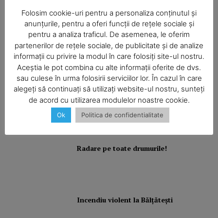
Folosim cookie-uri pentru a personaliza conținutul și
anunțurile, pentru a oferi funcții de rețele sociale și
pentru a analiza traficul. De asemenea, le oferim
Din cauza unei lumânări
nesupravegheate, o bătrână a rămas
partenerilor de rețele sociale, de publicitate și de analize
fără casă
informații cu privire la modul în care folosiți site-ul nostru.
Aceștia le pot combina cu alte informații oferite de dvs.
sau culese în urma folosirii serviciilor lor. În cazul în care
alegeți să continuați să utilizați website-ul nostru, sunteți
Camion răsturnat
de acord cu utilizarea modulelor noastre cookie.
Ok
Politica de confidentialitate
Radare pe toate drumurile!
Incendiu violent la Bălţăteşti