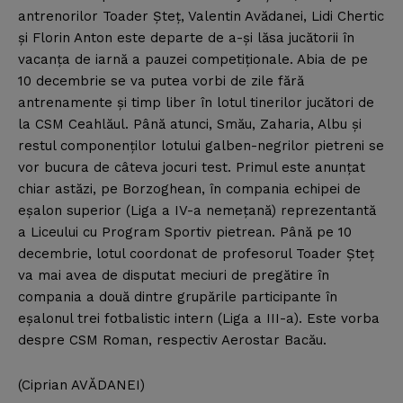
antrenorilor Toader Şteţ, Valentin Avădanei, Lidi Chertic
şi Florin Anton este departe de a-şi lăsa jucătorii în
vacanţa de iarnă a pauzei competiţionale. Abia de pe
10 decembrie se va putea vorbi de zile fără
antrenamente şi timp liber în lotul tinerilor jucători de
la CSM Ceahlăul. Până atunci, Smău, Zaharia, Albu şi
restul componenţilor lotului galben-negrilor pietreni se
vor bucura de câteva jocuri test. Primul este anunţat
chiar astăzi, pe Borzoghean, în compania echipei de
eşalon superior (Liga a IV-a nemeţană) reprezentantă
a Liceului cu Program Sportiv pietrean. Până pe 10
decembrie, lotul coordonat de profesorul Toader Şteţ
va mai avea de disputat meciuri de pregătire în
compania a două dintre grupările participante în
eşalonul trei fotbalistic intern (Liga a III-a). Este vorba
despre CSM Roman, respectiv Aerostar Bacău.
(Ciprian AVĂDANEI)