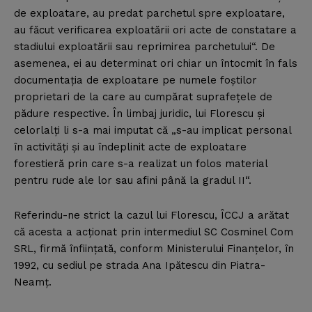
de exploatare, au predat parchetul spre exploatare,
au făcut verificarea exploatării ori acte de constatare a
stadiului exploatării sau reprimirea parchetului“. De
asemenea, ei au determinat ori chiar un întocmit în fals
documentaţia de exploatare pe numele foştilor
proprietari de la care au cumpărat suprafeţele de
pădure respective. În limbaj juridic, lui Florescu şi
celorlalţi li s-a mai imputat că „s-au implicat personal
în activităţi şi au îndeplinit acte de exploatare
forestieră prin care s-a realizat un folos material
pentru rude ale lor sau afini până la gradul II“.
Referindu-ne strict la cazul lui Florescu, ÎCCJ a arătat
că acesta a acţionat prin intermediul SC Cosminel Com
SRL, firmă înfiinţată, conform Ministerului Finanţelor, în
1992, cu sediul pe strada Ana Ipătescu din Piatra-
Neamţ.