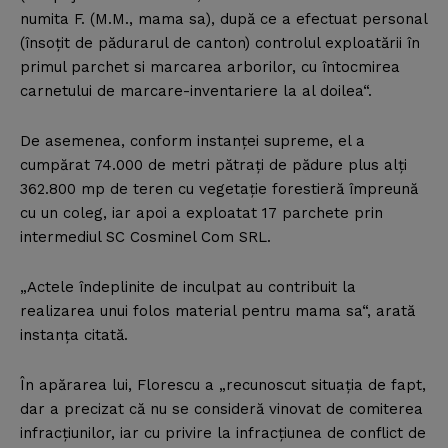
numita F. (M.M., mama sa), după ce a efectuat personal
(însoţit de pădurarul de canton) controlul exploatării în
primul parchet si marcarea arborilor, cu întocmirea
carnetului de marcare-inventariere la al doilea“.
De asemenea, conform instanţei supreme, el a
cumpărat 74.000 de metri pătraţi de pădure plus alţi
362.800 mp de teren cu vegetaţie forestieră împreună
cu un coleg, iar apoi a exploatat 17 parchete prin
intermediul SC Cosminel Com SRL.
„Actele îndeplinite de inculpat au contribuit la
realizarea unui folos material pentru mama sa“, arată
instanţa citată.
În apărarea lui, Florescu a „recunoscut situaţia de fapt,
dar a precizat că nu se consideră vinovat de comiterea
infracţiunilor, iar cu privire la infracţiunea de conflict de