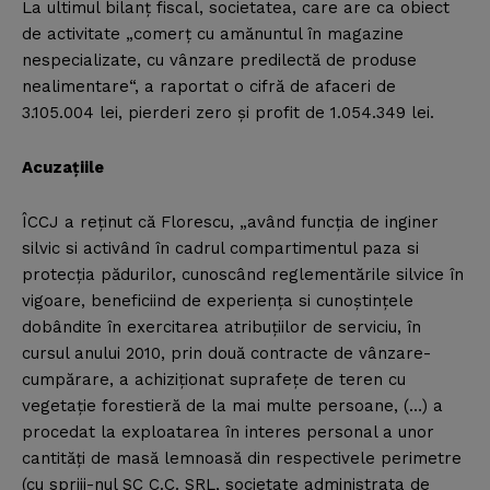
La ultimul bilanţ fiscal, societatea, care are ca obiect
de activitate „comerţ cu amănuntul în magazine
nespecializate, cu vânzare predilectă de produse
nealimentare“, a raportat o cifră de afaceri de
3.105.004 lei, pierderi zero şi profit de 1.054.349 lei.
Acuzaţiile
ÎCCJ a reţinut că Florescu, „având funcţia de inginer
silvic si activând în cadrul compartimentul paza si
protecţia pădurilor, cunoscând reglementările silvice în
vigoare, beneficiind de experienţa si cunoştinţele
dobândite în exercitarea atribuţiilor de serviciu, în
cursul anului 2010, prin două contracte de vânzare-
cumpărare, a achiziţionat suprafeţe de teren cu
vegetaţie forestieră de la mai multe persoane, (…) a
procedat la exploatarea în interes personal a unor
cantităţi de masă lemnoasă din respectivele perimetre
(cu spriji-nul SC C.C. SRL, societate administrata de