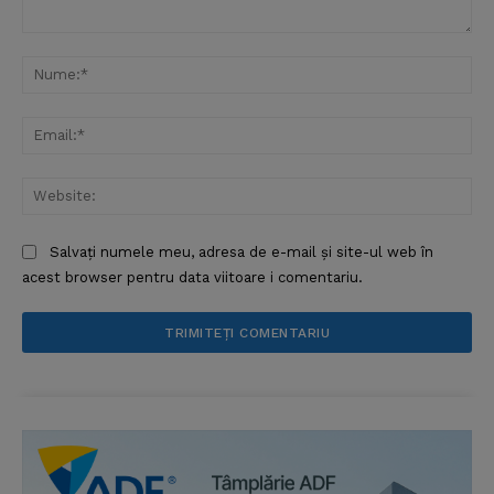
Comentariu:
Nu
Ema
Web
Salvați numele meu, adresa de e-mail și site-ul web în
acest browser pentru data viitoare i comentariu.