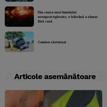
Din cauza unei lumânări
nesupravegheate, o bătrână a rămas
fără casă
Camion răsturnat
ALTE ARTICOLE
Articole asemănătoare