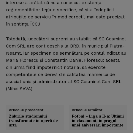
interese a arătat că nu a cunoscut existenţa
reglementărilor legale specifice, că şi-a îndeplinit
atribuţiile de serviciu în mod corect“, mai este precizat
în sentinţa ÎCCJ.
Totodată, judecătorii supremi au stabilit că SC Cosminel
Com SRL are cont deschis la BRD, în municipiul Piatra-
Neamţ, iar specimen de semnătură pe contul indicat au
Maria Florescu şi Constantin Daniel Florescu; acesta
din urmă fiind împuternicit notarial să exercite
competenţele ce derivă din calitatea mamei lui de
asociat unic şi administrator al SC Cosminel Com SRL.
(Mihai SAVA)
Articolul precedent
Articolul următor
Zidurile stadionului
Fotbal – Liga a II-a: Ultimii
transformate în operă de
în clasament, în pragul
artă
unei aniversări importante