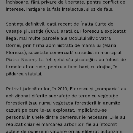
închisoare, fără privare de libertate, pentru conflict de
interese, instigare la fals intelectual şi uz de fals.
Sentinţa definitivă, dată recent de Înalta Curte de
Casaţie şi Justiţie (ÎCCJ), arată că Florescu a exploatat
ilegal mai multe parcele ale Ocolului Silvic Vatra
Dornei, prin firma administrată de mama lui (Maria
Florescu), societate comercială cu sediul în municipiul
Piatra-Neamţ. La fel, şeful său şi colegii s-au folosit de
firmele altor rude, pentru a face bani, cu drujba, în
pădurea statului.
Potrivit judecătorilor, în 2010, Florescu şi „compania“ au
achiziţionat diferite suprafeţe de teren cu vegetaţie
forestieră (sau numai vegetaţia forestieră în anumite
cazuri) pe care le-au exploatat, implicându-se
personal în unele dintre demersurile necesare: „Fie au
realizat chiar ei marcarea arborilor, fie au întocmit
actele de punere în valoare ori au eliberat autorizaţii