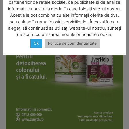
partenerilor de rețele sociale, de publicitate și de analize
informații cu privire la modul în care folosiți site-ul nostru.
Aceștia le pot combina cu alte informații oferite de dvs.
SUBSCRIBE NOW
sau culese în urma folosirii serviciilor lor. În cazul în care
alegeți să continuați să utilizați website-ul nostru, sunteți
de acord cu utilizarea modulelor noastre cookie.
Ok
Politica de confidentialitate
Company
About
Contact us
Subscription Plans
My account