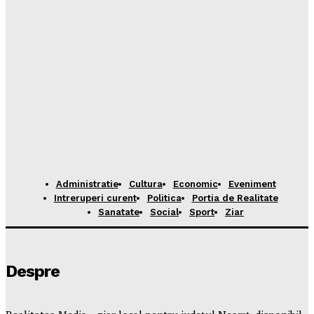
Administratie
Cultura
Economic
Eveniment
Intreruperi curent
Politica
Portia de Realitate
Sanatate
Social
Sport
Ziar
Despre