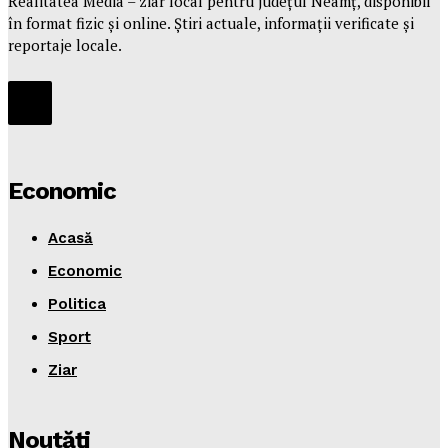
Realitatea Media – ziar local pentru județul Neamț, disponibil
în format fizic și online. Știri actuale, informații verificate și
reportaje locale.
Economic
Acasă
Economic
Politica
Sport
Ziar
Noutăţi