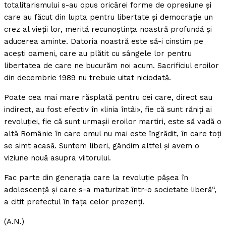
totalitarismului s-au opus oricărei forme de opresiune şi
care au făcut din lupta pentru libertate şi democraţie un
crez al vieţii lor, merită recunoştinţa noastră profundă şi
aducerea aminte. Datoria noastră este să-i cinstim pe
aceşti oameni, care au plătit cu sângele lor pentru
libertatea de care ne bucurăm noi acum. Sacrificiul eroilor
din decembrie 1989 nu trebuie uitat niciodată.
Poate cea mai mare răsplată pentru cei care, direct sau
indirect, au fost efectiv în «linia întâi», fie că sunt răniţi ai
revoluţiei, fie că sunt urmaşii eroilor martiri, este să vadă o
altă Românie în care omul nu mai este îngrădit, în care toţi
se simt acasă. Suntem liberi, gândim altfel şi avem o
viziune nouă asupra viitorului.
Fac parte din generaţia care la revoluţie păşea în
adolescenţă şi care s-a maturizat într-o societate liberă“,
a citit prefectul în faţa celor prezenţi.
(A.N.)