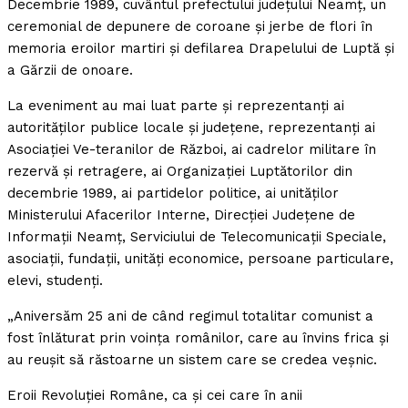
Decembrie 1989, cuvântul prefectului judeţului Neamţ, un
ceremonial de depunere de coroane şi jerbe de flori în
memoria eroilor martiri şi defilarea Drapelului de Luptă şi
a Gărzii de onoare.
La eveniment au mai luat parte şi reprezentanţi ai
autorităţilor publice locale şi judeţene, reprezentanţi ai
Asociaţiei Ve-teranilor de Război, ai cadrelor militare în
rezervă şi retragere, ai Organizaţiei Luptătorilor din
decembrie 1989, ai partidelor politice, ai unităţilor
Ministerului Afacerilor Interne, Direcţiei Judeţene de
Informaţii Neamţ, Serviciului de Telecomunicaţii Speciale,
asociaţii, fundaţii, unităţi economice, persoane particulare,
elevi, studenţi.
„Aniversăm 25 ani de când regimul totalitar comunist a
fost înlăturat prin voinţa românilor, care au învins frica şi
au reuşit să răstoarne un sistem care se credea veşnic.
Eroii Revoluţiei Române, ca şi cei care în anii