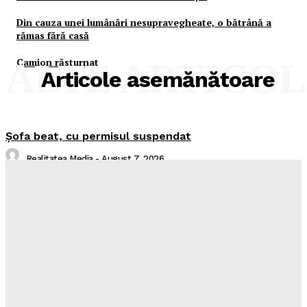
Din cauza unei lumânări nesupravegheate, o bătrână a
rămas fără casă
Camion răsturnat
ALTE ARTICO
Articole asemănătoare
Şofa beat, cu permisul suspendat
Realitatea Media
-
August 7, 2026
I-aţi văzut?
Realitatea Media
-
August 7, 2026
Intreruperi Neamt 2 – 07.08.2026
Sorin
-
August 6, 2026