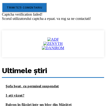
Captcha verification failed!
Scorul utilizatorului captcha a eșuat. va rog sa ne contactati!
Ultimele ştiri
Şofa beat, cu permisul suspendat
I-aţi văzut?
Balcon în flăcări într-un bloc din Mărăţei