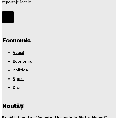
reportaje locale.
Economic
Acasă
Economic
Politica
Sport
Ziar
Noutăţi
Pregătiri pentru „Vacanţe Muzicale la Piatra-Neamţ“