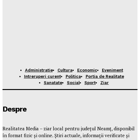
Administratie
Cultura
Economic
Eveniment
Intreruperi curent
Politica
Portia de Realitate
Sanatate
Social
Sport
Ziar
Despre
Realitatea Media – ziar local pentru județul Neamț, disponibil
în format fizic și online. Știri actuale, informații verificate și