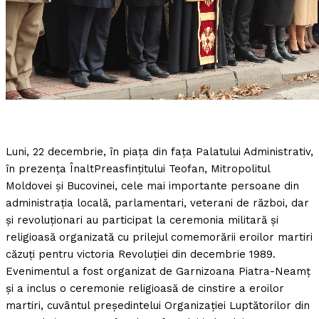
Luni, 22 decembrie, în piaţa din faţa Palatului Administrativ,
în prezenţa ÎnaltPreasfinţitului Teofan, Mitropolitul
Moldovei şi Bucovinei, cele mai importante persoane din
administraţia locală, parlamentari, veterani de război, dar
şi revoluţionari au participat la ceremonia militară şi
religioasă organizată cu prilejul comemorării eroilor martiri
căzuţi pentru victoria Revoluţiei din decembrie 1989.
Evenimentul a fost organizat de Garnizoana Piatra-Neamţ
şi a inclus o ceremonie religioasă de cinstire a eroilor
martiri, cuvântul preşedintelui Organizaţiei Luptătorilor din