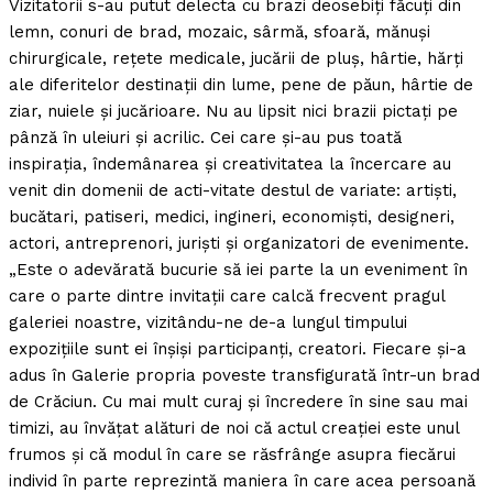
Vizitatorii s-au putut delecta cu brazi deosebiţi făcuţi din
lemn, conuri de brad, mozaic, sârmă, sfoară, mănuşi
chirurgicale, reţete medicale, jucării de pluş, hârtie, hărţi
ale diferitelor destinaţii din lume, pene de păun, hârtie de
ziar, nuiele şi jucărioare. Nu au lipsit nici brazii pictaţi pe
pânză în uleiuri şi acrilic. Cei care şi-au pus toată
inspiraţia, îndemânarea şi creativitatea la încercare au
venit din domenii de acti-vitate destul de variate: artişti,
bucătari, patiseri, medici, ingineri, economişti, designeri,
actori, antreprenori, jurişti şi organizatori de evenimente.
„Este o adevărată bucurie să iei parte la un eveniment în
care o parte dintre invitaţii care calcă frecvent pragul
galeriei noastre, vizitându-ne de-a lungul timpului
expoziţiile sunt ei înşişi participanţi, creatori. Fiecare şi-a
adus în Galerie propria poveste transfigurată într-un brad
de Crăciun. Cu mai mult curaj şi încredere în sine sau mai
timizi, au învăţat alături de noi că actul creaţiei este unul
frumos şi că modul în care se răsfrânge asupra fiecărui
individ în parte reprezintă maniera în care acea persoană