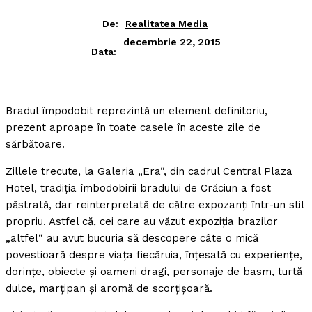
De:
Realitatea Media
decembrie 22, 2015
Data:
Bradul împodobit reprezintă un element definitoriu,
prezent aproape în toate casele în aceste zile de
sărbătoare.
Zillele trecute, la Galeria „Era“, din cadrul Central Plaza
Hotel, tradiţia îmbodobirii bradului de Crăciun a fost
păstrată, dar reinterpretată de către expozanţi într-un stil
propriu. Astfel că, cei care au văzut expoziţia brazilor
„altfel“ au avut bucuria să descopere câte o mică
povestioară despre viaţa fiecăruia, înţesată cu experienţe,
dorinţe, obiecte şi oameni dragi, personaje de basm, turtă
dulce, marţipan şi aromă de scorţişoară.