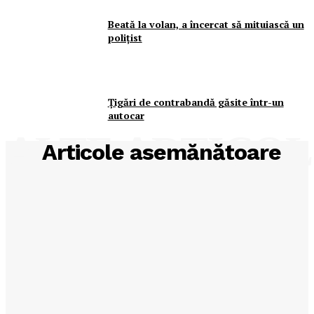
Beată la volan, a încercat să mituiască un
poliţist
Ţigări de contrabandă găsite într-un
autocar
ALTE ARTICO
Articole asemănătoare