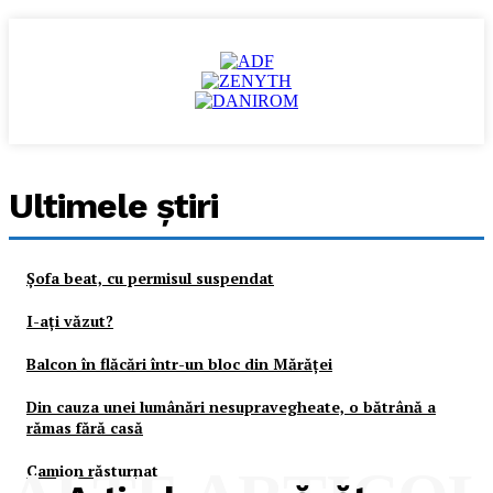
Ultimele ştiri
Şofa beat, cu permisul suspendat
I-aţi văzut?
Balcon în flăcări într-un bloc din Mărăţei
Din cauza unei lumânări nesupravegheate, o bătrână a
rămas fără casă
Camion răsturnat