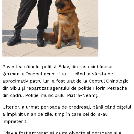
Povestea câinelui poliţist Edav, din rasa ciobănesc
german, a început acum 11 ani – când la vârsta de
aproximativ patru luni a fost luat de la Centrul Chinologic
din Sibiu şi repartizat agentului de poliţie Florin Petrache
din cadrul Poliţiei municipiului Piatra-Neamţ.
Ulterior, a urmat perioada de predresaj, până când căţelul
a împlinit un an de zile, timp în care cei doi s-au
împrietenit.
Edav a fost antrenat să căute obiecte şi persoane şi a