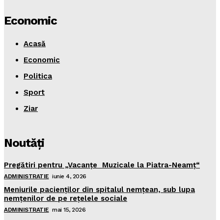
Economic
Acasă
Economic
Politica
Sport
Ziar
Noutăţi
Pregătiri pentru „Vacanţe Muzicale la Piatra-Neamţ“
ADMINISTRATIE
iunie 4, 2026
Meniurile pacienţilor din spitalul nemţean, sub lupa
nemţenilor de pe reţelele sociale
ADMINISTRATIE
mai 15, 2026