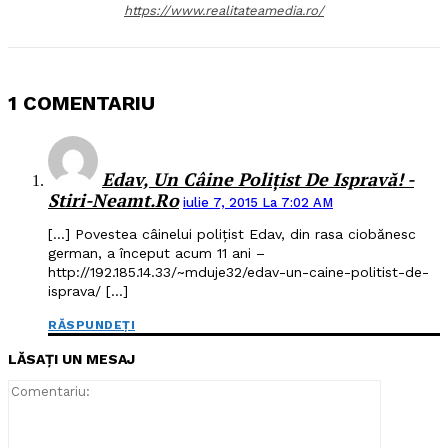
https://www.realitateamedia.ro/
1 COMENTARIU
Edav, Un Câine Poliţist De Ispravă! -
Stiri-Neamt.ro
iulie 7, 2015 La 7:02 AM
[…] Povestea câinelui poliţist Edav, din rasa ciobănesc
german, a început acum 11 ani –
http://192.185.14.33/~mduje32/edav-un-caine-politist-de-
isprava/ […]
RĂSPUNDEȚI
LĂSAȚI UN MESAJ
Comentari