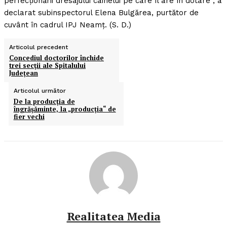
perfecţionării dresajului câinelui pe care îl are în dotare“, a
declarat subinspectorul Elena Bulgărea, purtător de
cuvânt în cadrul IPJ Neamţ. (S. D.)
Articolul precedent
Concediul doctorilor închide
trei secţii ale Spitalului
Judeţean
Articolul următor
De la producţia de
îngrăşăminte, la „producţia“ de
fier vechi
Realitatea Media