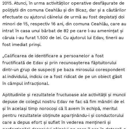
2015. Atunci, în urma activităţilor operative desfăşurate de
poliţiştii din comuna Ceahlău şi din Bicaz, dar şi a căutărilor
efectuate cu ajutorul câinelui de urmă au fost depistaţi doi
minori de 15, respectiv 16 ani, din comuna Ceahlău, care au
intrat în casa unui bărbat de 82 pe care l-au ameninţat şi
căruia i-au furat 1.500 de lei. Cu ajutorul lui Edav, tinerii au
fost imediat prinşi.
„Calificarea de identificare a persoanelor a fost
fructificată de Edav şi prin recunoaşterea făptuitorului
dintr-un grup de suspecţi pe baza mirosului corespondent
al individului, indiciu ce a fost ridicat de pe un obiect găsit
în câmpul infracţional.
Aptitudinile şi rezultatele fructuoase ale activităţii şi muncii
depuse de colegul nostru Edav ne fac să fim mândri de el
şi în acelaşi timp norocoşi că îl avem în echipă, meritul
pentru rezultatele obţinute aparţinându-i şi conductorului
care a depus efort şi suflet în vederea menţinerii şi