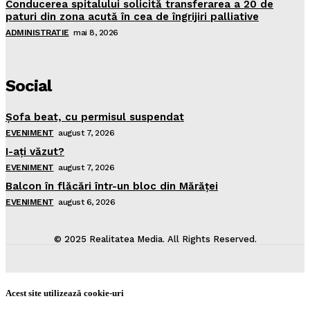
Conducerea spitalului solicită transferarea a 20 de
paturi din zona acută în cea de îngrijiri palliative
ADMINISTRATIE
mai 8, 2026
Social
Şofa beat, cu permisul suspendat
EVENIMENT
august 7, 2026
I-aţi văzut?
EVENIMENT
august 7, 2026
Balcon în flăcări într-un bloc din Mărăţei
EVENIMENT
august 6, 2026
© 2025 Realitatea Media. All Rights Reserved.
Acest site utilizează cookie-uri