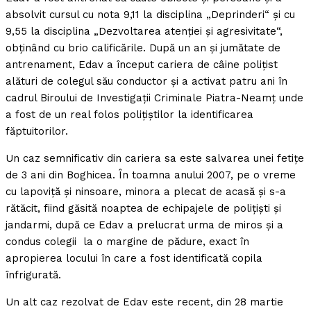
absolvit cursul cu nota 9,11 la disciplina „Deprinderi“ şi cu
9,55 la disciplina „Dezvoltarea atenţiei şi agresivitate“,
obţinând cu brio calificările. După un an şi jumătate de
antrenament, Edav a început cariera de câine poliţist
alături de colegul său conductor şi a activat patru ani în
cadrul Biroului de Investigaţii Criminale Piatra-Neamţ unde
a fost de un real folos poliţiştilor la identificarea
făptuitorilor.
Un caz semnificativ din cariera sa este salvarea unei fetiţe
de 3 ani din Boghicea. În toamna anului 2007, pe o vreme
cu lapoviţă şi ninsoare, minora a plecat de acasă şi s-a
rătăcit, fiind găsită noaptea de echipajele de poliţişti şi
jandarmi, după ce Edav a prelucrat urma de miros şi a
condus colegii la o margine de pădure, exact în
apropierea locului în care a fost identificată copila
înfrigurată.
Un alt caz rezolvat de Edav este recent, din 28 martie