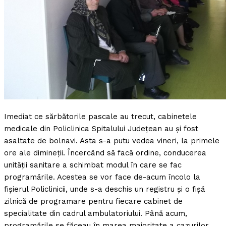
Imediat ce sărbătorile pascale au trecut, cabinetele
medicale din Policlinica Spitalului Judeţean au şi fost
asaltate de bolnavi. Asta s-a putu vedea vineri, la primele
ore ale dimineţii.
Încercând să facă ordine, conducerea
unităţii sanitare a schimbat modul în care se fac
programările. Acestea se vor face de-acum încolo la
fişierul Policlinicii, unde s-a deschis un registru şi o fişă
zilnică de programare pentru fiecare cabinet de
specialitate din cadrul ambulatoriului. Până acum,
programările se făceau în marea majoritate a cazurilor