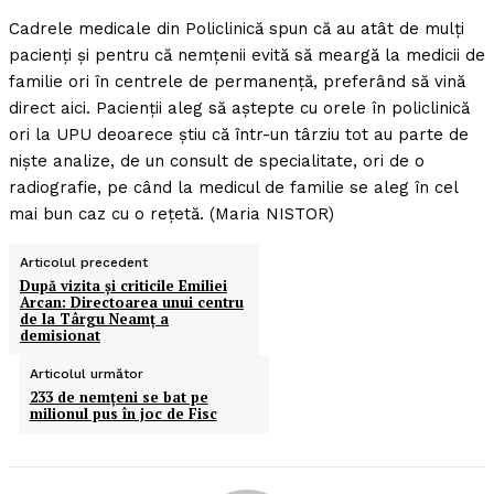
Cadrele medicale din Policlinică spun că au atât de mulţi
pacienţi şi pentru că nemţenii evită să meargă la medicii de
familie ori în centrele de permanenţă, preferând să vină
direct aici. Pacienţii aleg să aştepte cu orele în policlinică
ori la UPU deoarece ştiu că într-un târziu tot au parte de
nişte analize, de un consult de specialitate, ori de o
radiografie, pe când la medicul de familie se aleg în cel
mai bun caz cu o reţetă. (Maria NISTOR)
Articolul precedent
După vizita şi criticile Emiliei
Arcan: Directoarea unui centru
de la Târgu Neamţ a
demisionat
Articolul următor
233 de nemţeni se bat pe
milionul pus în joc de Fisc