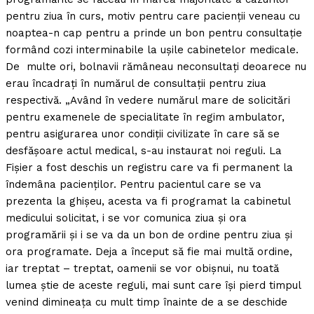
pentru ziua în curs, motiv pentru care pacienţii veneau cu
noaptea-n cap pentru a prinde un bon pentru consultaţie
formând cozi interminabile la uşile cabinetelor medicale.
De multe ori, bolnavii rămâneau neconsultaţi deoarece nu
erau încadraţi în numărul de consultaţii pentru ziua
respectivă. „Având în vedere numărul mare de solicitări
pentru examenele de specialitate în regim ambulator,
pentru asigurarea unor condiţii civilizate în care să se
desfăşoare actul medical, s-au instaurat noi reguli. La
Fişier a fost deschis un registru care va fi permanent la
îndemâna pacienţilor. Pentru pacientul care se va
prezenta la ghişeu, acesta va fi programat la cabinetul
medicului solicitat, i se vor comunica ziua şi ora
programării şi i se va da un bon de ordine pentru ziua şi
ora programate. Deja a început să fie mai multă ordine,
iar treptat – treptat, oamenii se vor obişnui, nu toată
lumea ştie de aceste reguli, mai sunt care îşi pierd timpul
venind dimineaţa cu mult timp înainte de a se deschide