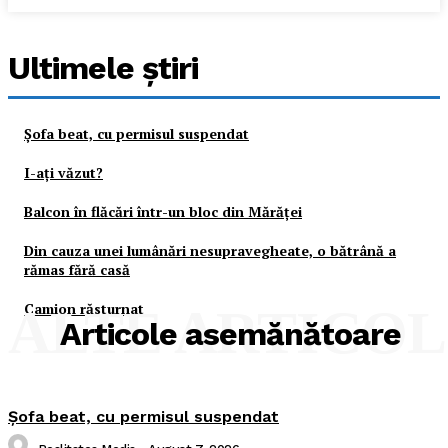
Ultimele ştiri
Şofa beat, cu permisul suspendat
I-aţi văzut?
Balcon în flăcări într-un bloc din Mărăţei
Din cauza unei lumânări nesupravegheate, o bătrână a
rămas fără casă
Camion răsturnat
ALTE ARTICO
Articole asemănătoare
Şofa beat, cu permisul suspendat