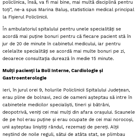
policlinica, însă, va fi mai bine, mai multă disciplină pentru
toţi“, ne-a spus Marina Baluş, statistician medical principal
la Fişierul Policlinicii.
În ambulatoriul spitalului pentru unele specialităţi se
acordă mai puţine bonuri pentru că fiecare pacient stă în
jur de 20 de minute în cabinetul medicului, iar pentru
celelalte specialităţi se acordă mai multe bonuri pe zi,
deoarece consultaţia durează în medie 15 minute.
Mulţi pacienţi la Boli Interne, Cardiologie şi
Gastroenterologie
Ieri, în jurul orei 9, holurile Policlinicii Spitalului Judeţean,
erau pline de bolnavi, zeci de oameni aşteptau să intre în
cabinetele medicilor specialişti, tineri şi bătrâni,
deopotrivă, veniţi cei mai mulţi din afara oraşului. Scaunele
de pe hol erau puţine şi erau ocupate de cei mai norocoşi,
unii aşteptau liniştiţi rândul, rezemaţi de pereţi. Alţii
neştiind de noile reguli, sătui de atâta stat, se plimbau