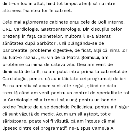
dintr-un loc în altul, fiind tot timpul atenţi să nu intre
altcineva înaintea lor în cabinet.
Cele mai aglomerate cabinete erau cele de Boli Interne,
ORL, Cardiologie, Gastroenterologie. Din discuţiile celor
prezenţi în faţa cabinetelor, multora li s-a alterat
sănătatea după Sărbători, unii plângându-se de
pancreatite, probleme digestive, de ficat, alţii că inima lor
au luat-o razna. „Eu vin de la Piatra Şoimului, am
probleme cu inima de câteva zile. Deşi am venit de
dimineaţă de la 6, nu am putut intra prima la cabinetul de
Cardiologie, pentru că au întâietate cei programaţi de ieri.
Eu nu am ştiu că acum sunt alte reguli, ştiind de data
trecută când am venit pentru un control de specialitate tot
la Cardiologie că a trebuit să ajung pentru un bon de
ordine înainte de a se deschide Policlinica, pentru a fi sigur
că sunt văzută de medic. Acum am să aştept, tot e
sărbătoare, poate voi fi văzută, că am înţeles că mai
lipsesc dintre cei programaţi“, ne-a spus Camelia A.