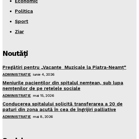
Economic
Politica
Sport
Ziar
Noutăţi
Pregătiri pentru „Vacanţe Muzicale la Piatra-Neamţ“
ADMINISTRATIE
iunie 4, 2026
Meniurile pacienţilor din spitalul nemţean, sub lupa
nemţenilor de pe reţelele sociale
ADMINISTRATIE
mai 15, 2026
Conducerea spitalului solicită transferarea a 20 de
paturi din zona acută în cea de îngrijiri palliative
ADMINISTRATIE
mai 8, 2026