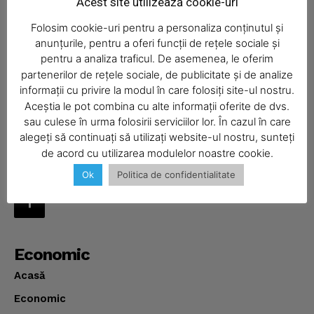
Acest site utilizează cookie-uri
Folosim cookie-uri pentru a personaliza conținutul și
Administratie
Cultura
Economic
Eveniment
anunțurile, pentru a oferi funcții de rețele sociale și
Intreruperi curent
Politica
Portia de Realitate
pentru a analiza traficul. De asemenea, le oferim
Sanatate
Social
Sport
Ziar
partenerilor de rețele sociale, de publicitate și de analize
informații cu privire la modul în care folosiți site-ul nostru.
Aceștia le pot combina cu alte informații oferite de dvs.
Despre
SUBSCRIBE NOW
sau culese în urma folosirii serviciilor lor. În cazul în care
Realitatea Media – ziar local pentru județul Neamț,
alegeți să continuați să utilizați website-ul nostru, sunteți
disponibil în format fizic și online. Știri actuale, informații
de acord cu utilizarea modulelor noastre cookie.
verificate și reportaje locale.
Ok
Politica de confidentialitate
Company
About
Contact us
Economic
Subscription Plans
Acasă
My account
Economic