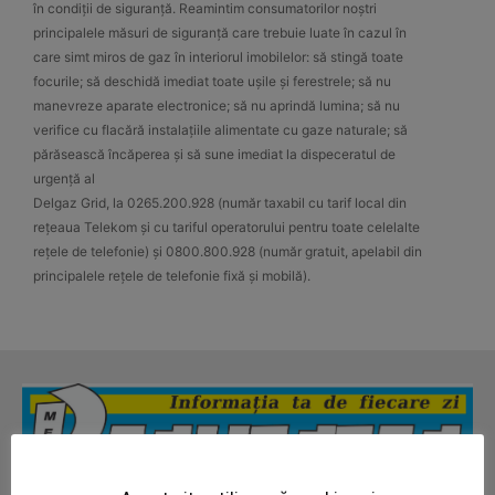
în condiții de siguranță. Reamintim consumatorilor noștri
principalele măsuri de siguranță care trebuie luate în cazul în
care simt miros de gaz în interiorul imobilelor: să stingă toate
focurile; să deschidă imediat toate ușile și ferestrele; să nu
manevreze aparate electronice; să nu aprindă lumina; să nu
verifice cu flacără instalațiile alimentate cu gaze naturale; să
părăsească încăperea și să sune imediat la dispeceratul de
urgență al
Delgaz Grid, la 0265.200.928 (număr taxabil cu tarif local din
rețeaua Telekom și cu tariful operatorului pentru toate celelalte
rețele de telefonie) și 0800.800.928 (număr gratuit, apelabil din
principalele rețele de telefonie fixă și mobilă).
News Week
Magazine PRO