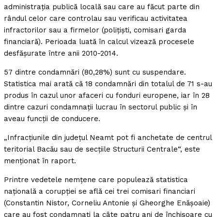
administraţia publică locală sau care au făcut parte din
rândul celor care controlau sau verificau activitatea
infractorilor sau a firmelor (poliţişti, comisari garda
financiară). Perioada luată în calcul vizează procesele
desfăşurate între anii 2010-2014.
57 dintre condamnări (80,28%) sunt cu suspendare.
Statistica mai arată că 18 condamnări din totalul de 71 s-au
produs în cazul unor afaceri cu fonduri europene, iar în 28
dintre cazuri condamnaţii lucrau în sectorul public şi în
aveau funcţii de conducere.
„Infracţiunile din judeţul Neamt pot fi anchetate de centrul
teritorial Bacău sau de secţiile Structurii Centrale“, este
menţionat în raport.
Printre vedetele nemţene care populează statistica
naţională a corupţiei se află cei trei comisari financiari
(Constantin Nistor, Corneliu Antonie şi Gheorghe Enăşoaie)
care au fost condamnaţi la câte patru ani de închisoare cu