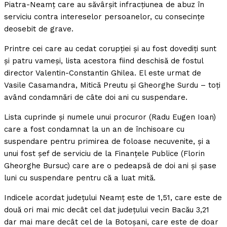
Piatra-Neamţ care au săvârşit infracţiunea de abuz în
serviciu contra intereselor persoanelor, cu consecinţe
deosebit de grave.
Printre cei care au cedat corupţiei şi au fost dovediţi sunt
şi patru vameşi, lista acestora fiind deschisă de fostul
director Valentin-Constantin Ghilea. El este urmat de
Vasile Casamandra, Mitică Preutu şi Gheorghe Surdu – toţi
având condamnări de câte doi ani cu suspendare.
Lista cuprinde şi numele unui procuror (Radu Eugen Ioan)
care a fost condamnat la un an de închisoare cu
suspendare pentru primirea de foloase necuvenite, şi a
unui fost şef de serviciu de la Finanţele Publice (Florin
Gheorghe Bursuc) care are o pedeapsă de doi ani şi şase
luni cu suspendare pentru că a luat mită.
Indicele acordat judeţului Neamţ este de 1,51, care este de
două ori mai mic decât cel dat judeţului vecin Bacău 3,21
dar mai mare decât cel de la Botoşani, care este de doar