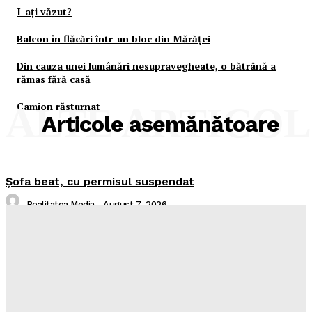
I-aţi văzut?
Balcon în flăcări într-un bloc din Mărăţei
Din cauza unei lumânări nesupravegheate, o bătrână a
rămas fără casă
Camion răsturnat
ALTE ARTICO
Articole asemănătoare
Şofa beat, cu permisul suspendat
Realitatea Media
-
August 7, 2026
I-aţi văzut?
Realitatea Media
-
August 7, 2026