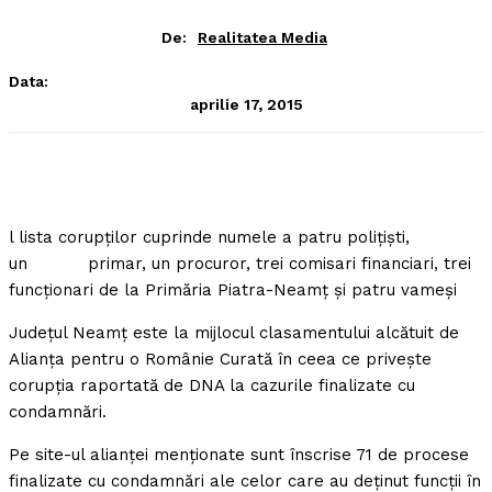
De:
Realitatea Media
Data:
aprilie 17, 2015
l lista corupţilor cuprinde numele a patru poliţişti,
un primar, un procuror, trei comisari financiari, trei
funcţionari de la Primăria Piatra-Neamţ şi patru vameşi
Judeţul Neamţ este la mijlocul clasamentului alcătuit de
Alianţa pentru o Românie Curată în ceea ce priveşte
corupţia raportată de DNA la cazurile finalizate cu
condamnări.
Pe site-ul alianţei menţionate sunt înscrise 71 de procese
finalizate cu condamnări ale celor care au deţinut funcţii în