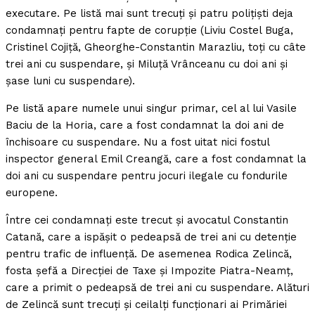
executare. Pe listă mai sunt trecuţi şi patru poliţişti deja
condamnaţi pentru fapte de corupţie (Liviu Costel Buga,
Cristinel Cojiţă, Gheorghe-Constantin Marazliu, toţi cu câte
trei ani cu suspendare, şi Miluţă Vrânceanu cu doi ani şi
şase luni cu suspendare).
Pe listă apare numele unui singur primar, cel al lui Vasile
Baciu de la Horia, care a fost condamnat la doi ani de
închisoare cu suspendare. Nu a fost uitat nici fostul
inspector general Emil Creangă, care a fost condamnat la
doi ani cu suspendare pentru jocuri ilegale cu fondurile
europene.
Între cei condamnaţi este trecut şi avocatul Constantin
Catană, care a ispăşit o pedeapsă de trei ani cu detenţie
pentru trafic de influenţă. De asemenea Rodica Zelincă,
fosta şefă a Direcţiei de Taxe şi Impozite Piatra-Neamţ,
care a primit o pedeapsă de trei ani cu suspendare. Alături
de Zelincă sunt trecuţi şi ceilalţi funcţionari ai Primăriei