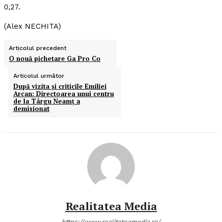
0,27.
(Alex NECHITA)
Articolul precedent
O nouă pichetare Ga Pro Co
Articolul următor
După vizita şi criticile Emiliei
Arcan: Directoarea unui centru
de la Târgu Neamţ a
demisionat
Realitatea Media
https://www.realitateamedia.ro/