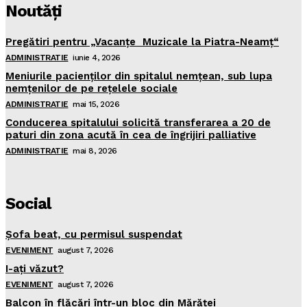
Noutăţi
Pregătiri pentru „Vacanţe Muzicale la Piatra-Neamţ“
ADMINISTRATIE
iunie 4, 2026
Meniurile pacienţilor din spitalul nemţean, sub lupa
nemţenilor de pe reţelele sociale
ADMINISTRATIE
mai 15, 2026
Conducerea spitalului solicită transferarea a 20 de
paturi din zona acută în cea de îngrijiri palliative
ADMINISTRATIE
mai 8, 2026
Social
Şofa beat, cu permisul suspendat
EVENIMENT
august 7, 2026
I-aţi văzut?
EVENIMENT
august 7, 2026
Balcon în flăcări într-un bloc din Mărăţei