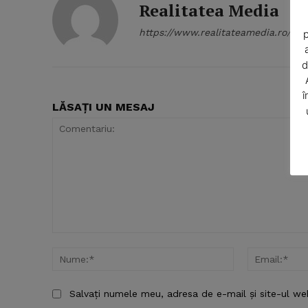
Realitatea Media
https://www.realitateamedia.ro/
p
d
î
LĂSAȚI UN MESAJ
SUBSCRIB
Comentariu:
Nume:*
Salvați numele meu, adresa de e-mail și site-ul we