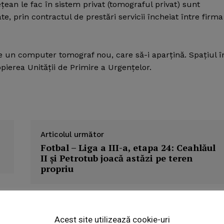
eţean le fac în sistem privat (tomograful privat) sunt
, prin contractul de prestări servicii încheiat între firma
 un computer tomograf nou, care să-i aparţină. Spaţiul î
pierea Unităţii de Primire a Urgenţelor.
Articolul următor
Fotbal – Liga a III-a, etapa 24: Ceahlăul
II şi Petrotub joacă astăzi pe teren
propriu
Week
e PRO
Acest site utilizează cookie-uri