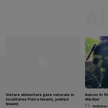
A
Sistare alimentare gaze naturale in
Balcon în fl
localitatea Piatra Neamț, județul
Mărăţei
Neamț
Realitatea