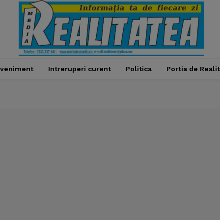
veniment
Intreruperi curent
Politica
Portia de Reali