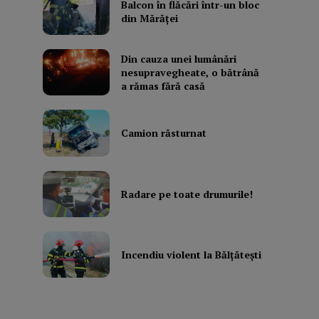
Balcon în flăcări într-un bloc
din Mărăţei
Din cauza unei lumânări
nesupravegheate, o bătrână
a rămas fără casă
Camion răsturnat
Radare pe toate drumurile!
Incendiu violent la Bălţăteşti