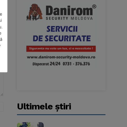
De
i
u.
e
să
r
Ultimele ştiri
Website: