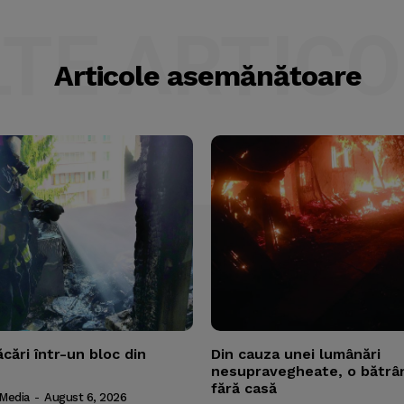
LTE ARTICO
Articole asemănătoare
ăcări într-un bloc din
Din cauza unei lumânări
nesupravegheate, o bătrâ
fără casă
 Media
-
August 6, 2026