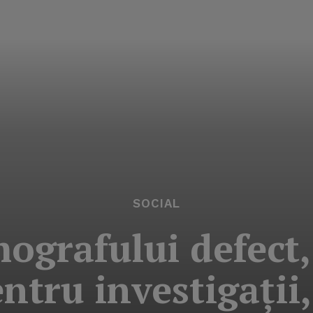
SOCIAL
ografului defect,
entru investigaţi