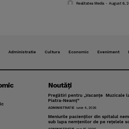
Realitatea Media
-
August 6, 
Administratie
Cultura
Economic
Eveniment
omic
Noutăţi
Pregătiri pentru „Vacanţe Muzicale l
Piatra-Neamţ“
ic
ADMINISTRATIE
iunie 4, 2026
Meniurile pacienţilor din spitalul ne
sub lupa nemţenilor de pe reţelele s