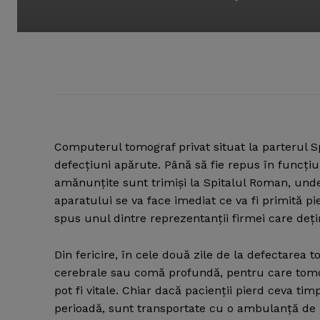
Computerul tomograf privat situat la parterul S
defecţiuni apărute. Până să fie repus în funcţiun
amănunţite sunt trimişi la Spitalul Roman, und
aparatului se va face imediat ce va fi primită 
spus unul dintre reprezentanţii firmei care deţ
Din fericire, în cele două zile de la defectarea
cerebrale sau comă profundă, pentru care tomogra
pot fi vitale. Chiar dacă pacienţii pierd ceva tim
perioadă, sunt transportate cu o ambulanţă de l