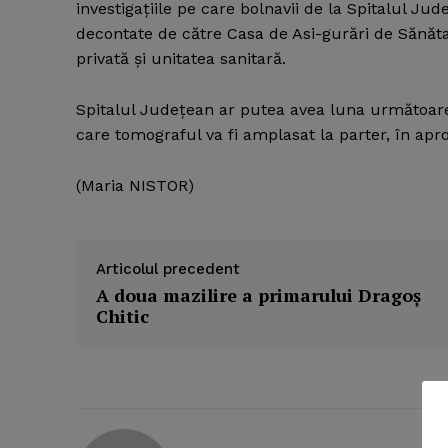
investigaţiile pe care bolnavii de la Spitalul Jud
decontate de către Casa de Asi-gurări de Sănătate
privată şi unitatea sanitară.
Spitalul Judeţean ar putea avea luna următoare
care tomograful va fi amplasat la parter, în apro
(Maria NISTOR)
Articolul precedent
A doua mazilire a primarului Dragoş
Chitic
News 
Magazin