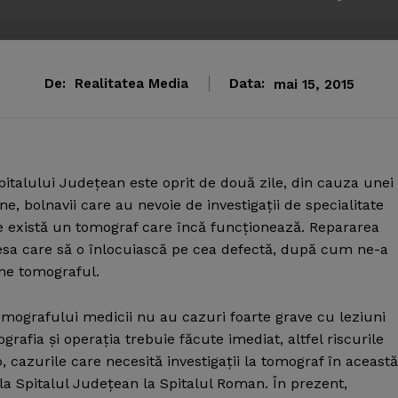
De:
Realitatea Media
Data:
mai 15, 2015
pitalului Judeţean este oprit de două zile, din cauza unei
e, bolnavii care au nevoie de investigaţii de specialitate
e există un tomograf care încă funcţionează.
Repararea
piesa care să o înlocuiască pe cea defectă, după cum ne-a
ine tomograful.
 tomografului medicii nu au cazuri foarte grave cu leziuni
fia şi operaţia trebuie făcute imediat, altfel riscurile
p, cazurile care necesită investigaţii la tomograf în această
a Spitalul Judeţean la Spitalul Roman. În prezent,