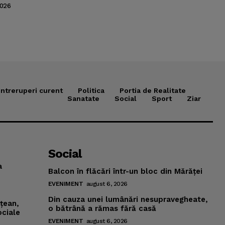
2026
Intreruperi curent
Politica
Portia de Realitate
Sanatate
Social
Sport
Ziar
Social
a
Balcon în flăcări într-un bloc din Mărăţei
EVENIMENT
august 6, 2026
Din cauza unei lumânări nesupravegheate,
mţean,
o bătrână a rămas fără casă
ociale
EVENIMENT
august 6, 2026