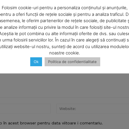
Company
Folosim cookie-uri pentru a personaliza conținutul și anunțurile,
entru a oferi funcții de rețele sociale și pentru a analiza traficul. 
asemenea, le oferim partenerilor de rețele sociale, de publicitate ș
About
e analize informații cu privire la modul în care folosiți site-ul nostr
Contact us
Aceștia le pot combina cu alte informații oferite de dvs. sau cules
Subscription Plans
n urma folosirii serviciilor lor. În cazul în care alegeți să continuați 
utilizați website-ul nostru, sunteți de acord cu utilizarea modulelo
My account
noastre cookie.
Ok
Politica de confidentialitate
E NOW
Email:*
b în acest browser pentru data viitoare i comentariu.