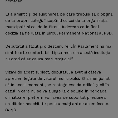
nemţean.
El a amintit şi de susţinerea pe care trebuie să o obţină
de la proprii colegi, începând cu cei de la organizaţia
municipală şi cei de la Biroul Judeţean ca în final
decizia să fie luată în Biroul Permanent Naţional al PSD.
Deputatul a făcut şi o destăinuire: „În Parlament nu mă
simt foarte confortabil. Lipsa mea din acestă instituţie
nu cred că ar cauza mari prejudicii“.
Vizavi de acest subiect, deputatul a avut şi câteva
aprecieri legate de viitorul municipiului. El a menţionat
că în acest moment „se rostogolesc datoriile“ şi că în
cazul în care nu se va ajunge la o soluţie în perioada
următoare, pietrenii vor avea de suportat presiunea
creditelor neachitate pentru mulţi ani de acum încolo.
(A.N.)