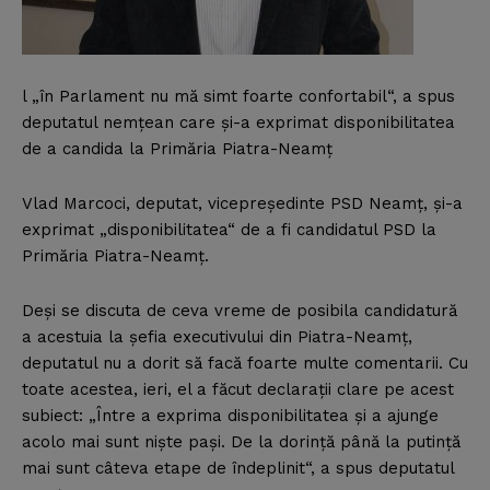
l „în Parlament nu mă simt foarte confortabil“, a spus
deputatul nemţean care şi-a exprimat disponibilitatea
de a candida la Primăria Piatra-Neamţ
Vlad Marcoci, deputat, vicepreşedinte PSD Neamţ, şi-a
exprimat „disponibilitatea“ de a fi candidatul PSD la
Primăria Piatra-Neamţ.
Deşi se discuta de ceva vreme de posibila candidatură
a acestuia la şefia executivului din Piatra-Neamţ,
deputatul nu a dorit să facă foarte multe comentarii. Cu
toate acestea, ieri, el a făcut declaraţii clare pe acest
subiect: „Între a exprima disponibilitatea şi a ajunge
acolo mai sunt nişte paşi. De la dorinţă până la putinţă
mai sunt câteva etape de îndeplinit“, a spus deputatul