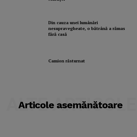
Subscription Plans
My account
Din cauza unei lumânări
nesupravegheate, o bătrână a rămas
fără casă
Camion răsturnat
ALTE ARTICOLE
Articole asemănătoare