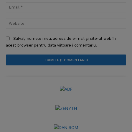
Ema
Web
Salvați numele meu, adresa de e-mail și site-ul web în
acest browser pentru data viitoare i comentariu.
News Week
Magazine PRO