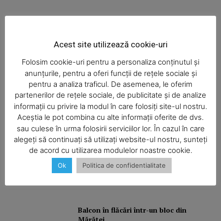
Acest site utilizează cookie-uri
Ultimele ştiri
Folosim cookie-uri pentru a personaliza conținutul și
anunțurile, pentru a oferi funcții de rețele sociale și
pentru a analiza traficul. De asemenea, le oferim
partenerilor de rețele sociale, de publicitate și de analize
informații cu privire la modul în care folosiți site-ul nostru.
Şofa beat, cu permisul suspendat
Aceștia le pot combina cu alte informații oferite de dvs.
SUBSCRIBE NOW
sau culese în urma folosirii serviciilor lor. În cazul în care
alegeți să continuați să utilizați website-ul nostru, sunteți
de acord cu utilizarea modulelor noastre cookie.
I-aţi văzut?
Ok
Politica de confidentialitate
Company
About
Contact us
Balcon în flăcări într-un bloc din
Mărăţei