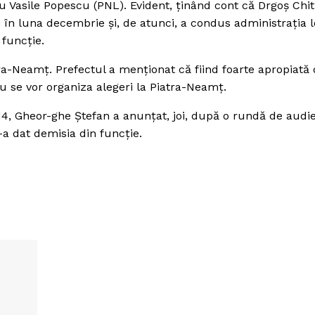
 Vasile Popescu (PNL). Evident, ţinând cont că Drgoş Chit
i în luna decembrie şi, de atunci, a condus administraţia 
 funcţie.
ra-Neamţ. Prefectul a menţionat că fiind foarte apropiată 
nu se vor organiza alegeri la Piatra-Neamţ.
014, Gheor-ghe Ştefan a anunţat, joi, după o rundă de audie
-a dat demisia din funcţie.