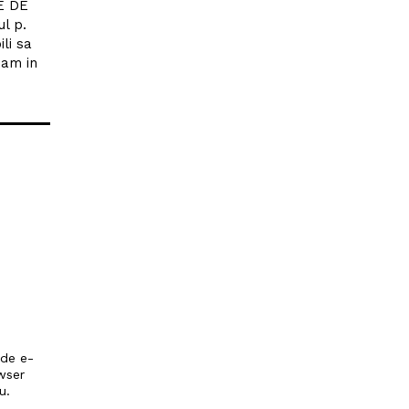
IE DE
l p.
li sa
nam in
 de e-
wser
u.