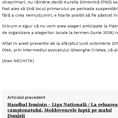
viceprimari, nu rămâne decât Aurelia Simionică (PSD) sau
fost ales să ţină locul primarului pe perioada suspendăr
fără a crea nemulţumiri, e foarte posibil să fie păstrat în
Oricum e sigur că nu vom avea alegeri anticipate la Piat
de organizare a alegerilor locale la termen (iunie 2016) 
Aflat în arest preventiv de la sfârşitul lunii octombrie 2
DNA, prin intermediul avocatului Gheorghe Cristea, că şi
(Alex NECHITA)
Articolul precedent
Handbal feminin – Liga Naţională / La reluarea
campionatului, Moldovencele luptă pe malul
Dunării