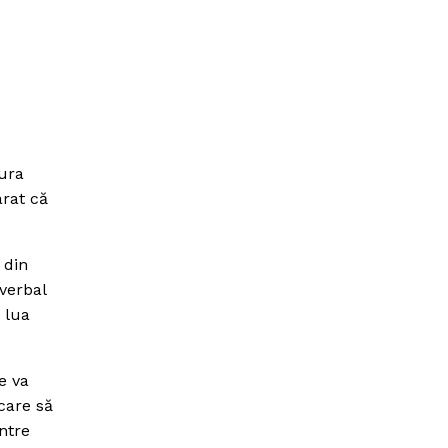
tura
arat că
 din
verbal
 lua
e va
care să
ntre