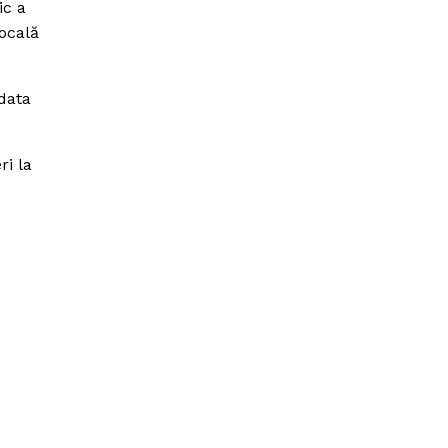
ic a
locală
data
ri la