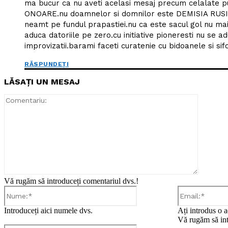
ma bucur ca nu aveti acelasi mesaj precum celalate pu
ONOARE.nu doamnelor si domnilor este DEMISIA RUSINII
neamt pe fundul prapastiei.nu ca este sacul gol nu mai e
aduca datoriile pe zero.cu initiative pioneresti nu se a
improvizatii.barami faceti curatenie cu bidoanele si sif
RĂSPUNDEȚI
LĂSAȚI UN MESAJ
Comentar
Vă rugăm să introduceți comentariul dvs.!
Nume:*
Introduceți aici numele dvs.
Ați introdus o a
Vă rugăm să int