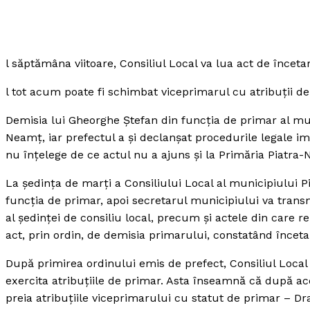
l săptămâna viitoare, Consiliul Local va lua act de înce
l tot acum poate fi schimbat viceprimarul cu atribuţii d
Demisia lui Gheorghe Ştefan din funcţia de primar al mun
Neamţ, iar prefectul a şi declanşat procedurile legale im
nu înţelege de ce actul nu a ajuns şi la Primăria Piatra-
La şedinţa de marţi a Consiliului Local al municipiului 
funcţia de primar, apoi secretarul municipiului va trans
al şedinţei de consiliu local, precum şi actele din care 
act, prin ordin, de demisia primarului, constatând încet
După primirea ordinului emis de prefect, Consiliul Local
exercita atribuţiile de primar. Asta înseamnă că după ac
preia atribuţiile viceprimarului cu statut de primar – D