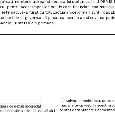
blicatii nemtene apreciind demisia lui stefan ca fiind DEMIS
 pentru acest impostor politic care financiar lasa municipiu
ste sacul s-a furat cu totul.actualii viceprimari sunt incapabi
duc bani de la guvern.ar fi pacat ca inca un an si ceva sa pati
oanele lui stefan din primarie.
iu:
Email:*
Salvați numele meu, adresa
mail și site-ul web în acest bro
dresă de e-mail incorectă!
pentru data viitoare i comentari
roduceți adresa dvs. de e-mail aici