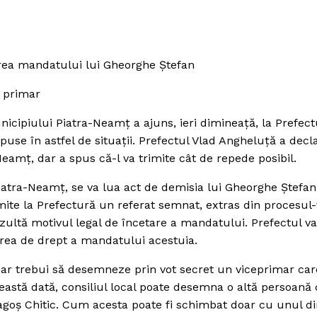
tarea mandatului lui Gheorghe Ştefan
e primar
icipiului Piatra-Neamţ a ajuns, ieri dimineaţă, la Prefec
puse în astfel de situaţii. Prefectul Vlad Angheluţă a decl
Neamţ, dar a spus că-l va trimite cât de repede posibil.
Piatra-Neamţ, se va lua act de demisia lui Gheorghe Ştefan
mite la Prefectură un referat semnat, extras din procesul-
rezultă motivul legal de încetare a mandatului. Prefectul va
area de drept a mandatului acestuia.
 ar trebui să desemneze prin vot secret un viceprimar car
eastă dată, consiliul local poate desemna o altă persoană 
ragoş Chitic. Cum acesta poate fi schimbat doar cu unul di