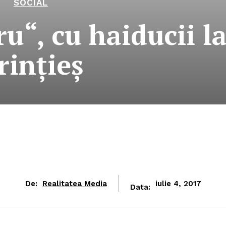
SOCIAL
u“, cu haiducii l
rinţieş
De:
Realitatea Media
iulie 4, 2017
Data: