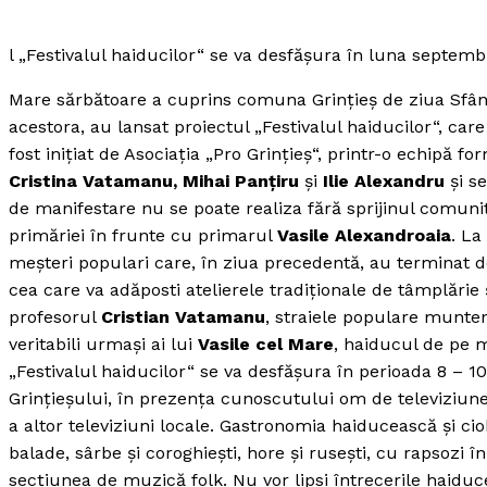
l „Festivalul haiducilor“ se va desfăşura în luna septemb
Mare sărbătoare a cuprins comuna Grinţieş de ziua Sfântu
acestora, au lansat proiectul „Festivalul haiducilor“, car
fost iniţiat de Asociaţia „Pro Grinţieş“, printr-o echipă f
Cristina Vatamanu, Mihai Panţiru
şi
Ilie Alexandru
şi s
de manifestare nu se poate realiza fără sprijinul comunităţ
primăriei în frunte cu primarul
Vasile Alexandroaia
. La
meşteri populari care, în ziua precedentă, au terminat d
cea care va adăposti atelierele tradiţionale de tâmplărie ş
profesorul
Cristian Vatamanu
, straiele populare munten
veritabili urmaşi ai lui
Vasile cel Mare
, haiducul de pe m
„Festivalul haiducilor“ se va desfăşura în perioada 8 – 1
Grinţieşului, în prezenţa cunoscutului om de televiziun
a altor televiziuni locale. Gastronomia haiducească şi ci
balade, sârbe şi coroghieşti, hore şi ruseşti, cu rapsozi în
secţiunea de muzică folk. Nu vor lipsi întrecerile haiduceş