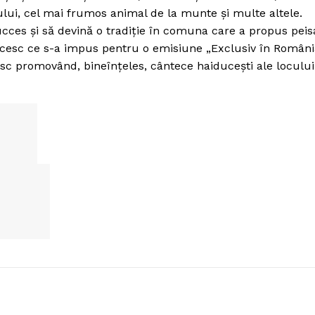
lui, cel mai frumos animal de la munte şi multe altele.
succes şi să devină o tradiţie în comuna care a propus peis
ducesc ce s-a impus pentru o emisiune „Exclusiv în Români
sc promovând, bineînţeles, cântece haiduceşti ale locului