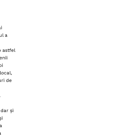
i
ul a
 astfel
enii
oi
local,
uri de
.
 dar şi
şi
a
a