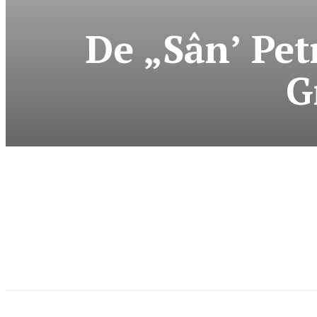
De „Sân’ Petr
G