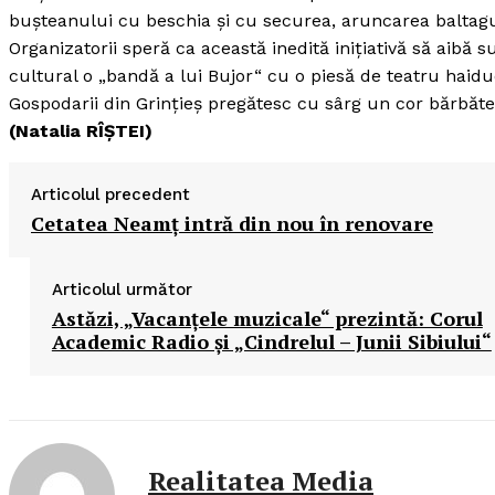
buşteanului cu beschia şi cu securea, aruncarea baltagu
Organizatorii speră ca această inedită iniţiativă să aibă 
cultural o „bandă a lui Bujor“ cu o piesă de teatru hai
Gospodarii din Grinţieş pregătesc cu sârg un cor bărbăte
(Natalia RÎŞTEI)
Articolul precedent
Cetatea Neamţ intră din nou în renovare
Articolul următor
Astăzi, „Vacanţele muzicale“ prezintă: Corul
Academic Radio şi „Cindrelul – Junii Sibiului“
Realitatea Media