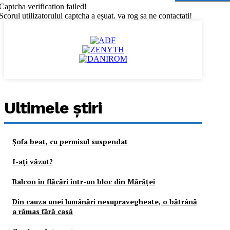
Captcha verification failed!
Scorul utilizatorului captcha a eșuat. va rog sa ne contactati!
Ultimele ştiri
Şofa beat, cu permisul suspendat
I-aţi văzut?
Balcon în flăcări într-un bloc din Mărăţei
Din cauza unei lumânări nesupravegheate, o bătrână
a rămas fără casă