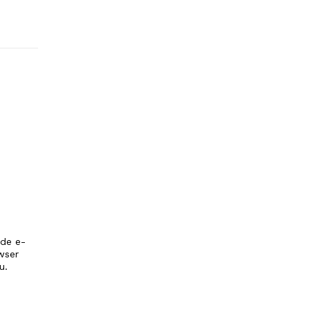
 de e-
wser
u.