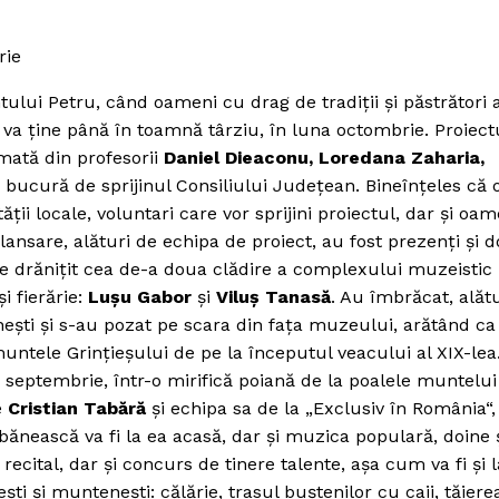
rie
lui Petru, când oameni cu drag de tradiţii şi păstrători a
e va ţine până în toamnă târziu, în luna octombrie. Proiect
ormată din profesorii
Daniel Dieaconu, Loredana Zaharia,
e bucură de sprijinul Consiliului Judeţean. Bineînţeles că o
ii locale, voluntari care vor sprijini proiectul, dar şi oam
 lansare, alături de echipa de proiect, au fost prezenţi şi d
e drăniţit cea de-a doua clădire a complexului muzeistic 
i fierărie:
Luşu Gabor
şi
Viluş Tanasă
. Au îmbrăcat, alăt
eşti şi s-au pozat pe scara din faţa muzeului, arătând ca
untele Grinţieşului de pe la începutul veacului al XIX-lea
0 septembrie, într-o mirifică poiană de la poalele muntelui
e
Cristian Tabără
şi echipa sa de la „Exclusiv în România“,
obănească va fi la ea acasă, dar şi muzica populară, doine 
 recital, dar şi concurs de tinere talente, aşa cum va fi şi l
ti şi munteneşti: călărie, trasul buştenilor cu caii, tăiere