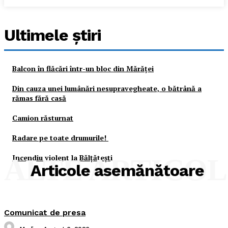
Ultimele ştiri
Balcon în flăcări într-un bloc din Mărăţei
Din cauza unei lumânări nesupravegheate, o bătrână a
rămas fără casă
Camion răsturnat
Radare pe toate drumurile!
Incendiu violent la Bălţăteşti
ALTE ARTICO
Articole asemănătoare
Comunicat de presa