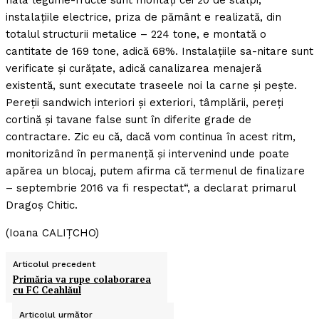
hala legume-fructe sunt montaţi cei 20 de stâlpi,
instalaţiile electrice, priza de pământ e realizată, din
totalul structurii metalice – 224 tone, e montată o
cantitate de 169 tone, adică 68%. Instalaţiile sa-nitare sunt
verificate şi curăţate, adică canalizarea menajeră
existentă, sunt executate traseele noi la carne şi peşte.
Pereţii sandwich interiori şi exteriori, tâmplării, pereţi
cortină şi tavane false sunt în diferite grade de
contractare. Zic eu că, dacă vom continua în acest ritm,
monitorizând în permanenţă şi intervenind unde poate
apărea un blocaj, putem afirma că termenul de finalizare
– septembrie 2016 va fi respectat“, a declarat primarul
Dragoş Chitic.
(Ioana CALIŢCHO)
Articolul precedent
Primăria va rupe colaborarea
cu FC Ceahlăul
Articolul următor