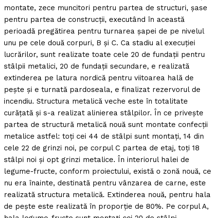
montate, zece muncitori pentru partea de structuri, şase
pentru partea de construcţii, executând în această
perioadă pregătirea pentru turnarea şapei de pe nivelul
unu pe cele două corpuri, B şi C. Ca stadiu al execuţiei
lucrărilor, sunt realizate toate cele 20 de fundaţii pentru
stâlpii metalici, 20 de fundaţii secundare, e realizată
extinderea pe latura nordică pentru viitoarea hală de
peşte şi e turnată pardoseala, e finalizat rezervorul de
incendiu. Structura metalică veche este în totalitate
curăţată şi s-a realizat alinierea stâlpilor. În ce priveşte
partea de structură metalică nouă sunt montate confecţii
metalice astfel: toţi cei 44 de stâlpi sunt montaţi, 14 din
cele 22 de grinzi noi, pe corpul C partea de etaj, toţi 18
stâlpi noi şi opt grinzi metalice. În interiorul halei de
legume-fructe, conform proiectului, există o zonă nouă, ce
nu era înainte, destinată pentru vânzarea de carne, este
realizată structura metalică. Extinderea nouă, pentru hala
de peşte este realizată în proporţie de 80%. Pe corpul A,