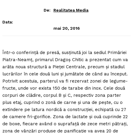
De:
Realitatea Media
Data:
mai 20, 2016
Într-o conferinţă de presă, susţinută joi la sediul Primăriei
Piatra-Neamţ, primarul Dragoş Chitic a prezentat cum va
arăta noua structură a Pieţei Centrale, precum şi stadiul
lucrărilor în cele două luni şi jumătate de când au început.
Potrivit acestuia, parterul va fi rezervat zonei de legume-
fructe, unde vor exista 150 de tarabe din inox. Cele două
corpuri de clădire, corpul B şi C, respectiv zona parter
plus etaj, cuprind o zonă de carne şi una de peşte, cu o
extindere pe latura nordică a construcţiei, echipată cu 27
de camere fri-gorifice. Zona de lactate şi ouă cuprinde 22
de boxe, fiecare având o suprafaţă de zece metri pătraţi,
zona de vânzări produse de panificaţie va avea 20 de