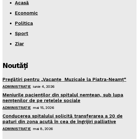
Acasă
Economic
Politica
Sport
Ziar
Noutăţi
Pregătiri pentru „Vacanţe Muzicale la Piatra-Neamţ“
ADMINISTRATIE
iunie 4, 2026
Meniurile pacienţilor din spitalul nemţean, sub lupa
nemţenilor de pe reţelele sociale
ADMINISTRATIE
mai 15, 2026
Conducerea spitalului solicită transferarea a 20 de
paturi din zona acută în cea de îngrijiri palliative
ADMINISTRATIE
mai 8, 2026