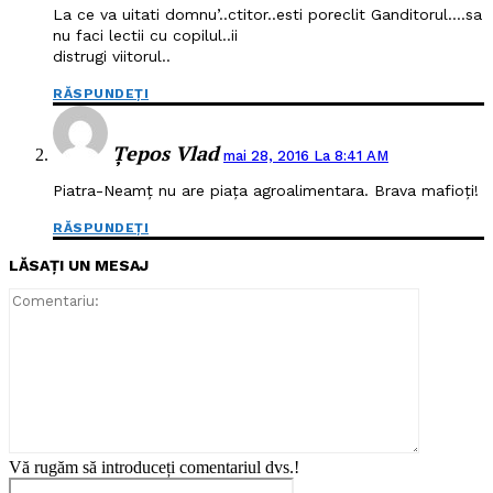
La ce va uitati domnu’..ctitor..esti poreclit Ganditorul….sa
nu faci lectii cu copilul..ii
distrugi viitorul..
RĂSPUNDEȚI
Țepos Vlad
mai 28, 2016 La 8:41 AM
Piatra-Neamț nu are piața agroalimentara. Brava mafioți!
RĂSPUNDEȚI
LĂSAȚI UN MESAJ
Comentari
Vă rugăm să introduceți comentariul dvs.!
Nume:*