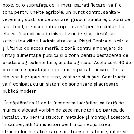
boxe, cu o suprafaţă de 11 metri pătraţi fiecare, va fi o
zonă pentru unelte agricole, un punct control sanitar-
veterinar, spaţii de depozitare, grupuri sanitare, o zonă de
fast-food, o zonă pentru copii, o zonă pentru cântar. La
etaj va fi un birou administrativ unde-şi va desfăşura
activitatea viitorul administrator al Pieţei Centrale, scările
şi lifturile de acces marfă, o zonă pentru amenajare de
unităţi alimentaţie publică şi o zonă pentru desfacerea de
produse agroalimentare, unelte agricole. Acolo sunt 40 de
boxe cu o suprafaţă de opt metri pătraţi, fiecare. Tot la
etaj vor fi grupuri sanitare, vestiare şi duşuri. Construcţia
va fi echipată cu un sistem de sonorizare şi adresare
publică modern.
„În săptămâna 11 de la începerea lucrărilor, ca forţă de
muncă dislocată vorbim de zece muncitori pe partea de
instalaţii, 15 pentru structuri metalice şi montajul acestora
în şantier, alţi 15 muncitori pentru confecţionarea
structurilor metalice care sunt transportate în şantier şi