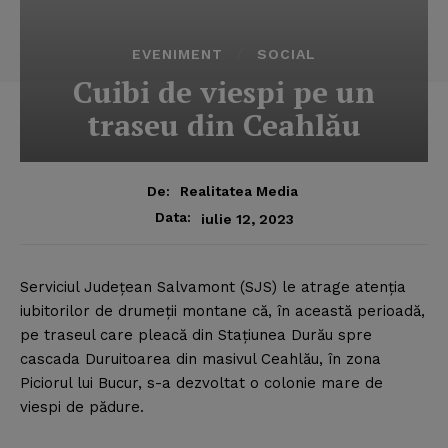
EVENIMENT
SOCIAL
Cuibi de viespi pe un
traseu din Ceahlău
De:
Realitatea Media
Data:
iulie 12, 2023
Serviciul Judeţean Salvamont (SJS) le atrage atenţia
iubitorilor de drumeţii montane că, în această perioadă,
pe traseul care pleacă din Staţiunea Durău spre
cascada Duruitoarea din masivul Ceahlău, în zona
Piciorul lui Bucur, s-a dezvoltat o colonie mare de
viespi de pădure.