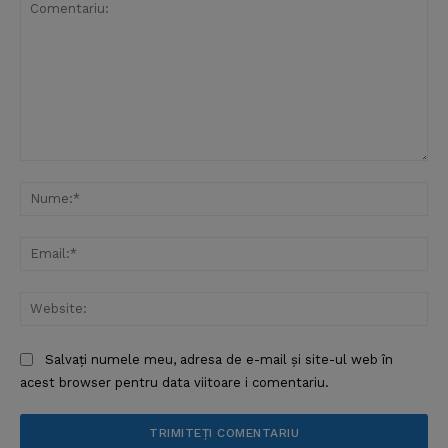
Comentariu:
Nu
Ema
Web
Salvați numele meu, adresa de e-mail și site-ul web în
acest browser pentru data viitoare i comentariu.