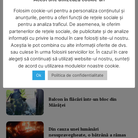
Folosim cookie-uri pentru a personaliza conținutul și
anunțurile, pentru a oferi funcții de rețele sociale și
pentru a analiza traficul. De asemenea, le oferim
partenerilor de rețele sociale, de publicitate și de analize
informații cu privire la modul în care folosiți site-ul nostru.
Aceștia le pot combina cu alte informații oferite de dvs.
SUBSCRIBE NOW
sau culese în urma folosirii serviciilor lor. În cazul în care
alegeți să continuați să utilizați website-ul nostru, sunteți
de acord cu utilizarea modulelor noastre cookie.
Ultimele ştiri
Ok
Politica de confidentialitate
Company
About
Balcon în flăcări într-un bloc din
Contact us
Mărăţei
Subscription Plans
My account
Din cauza unei lumânări
nesupravegheate, o bătrână a rămas