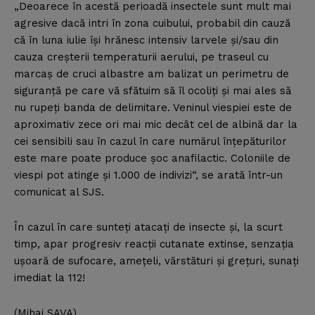
„Deoarece în acestă perioadă insectele sunt mult mai
agresive dacă intri în zona cuibului, probabil din cauză
că în luna iulie îşi hrănesc intensiv larvele şi/sau din
cauza creşterii temperaturii aerului, pe traseul cu
marcaş de cruci albastre am balizat un perimetru de
siguranţă pe care vă sfătuim să îl ocoliţi şi mai ales să
nu rupeţi banda de delimitare. Veninul viespiei este de
aproximativ zece ori mai mic decât cel de albină dar la
cei sensibili sau în cazul în care numărul înţepăturilor
este mare poate produce şoc anafilactic. Coloniile de
viespi pot atinge şi 1.000 de indivizi“, se arată într-un
comunicat al SJS.
În cazul în care sunteţi atacaţi de insecte şi, la scurt
timp, apar progresiv reacţii cutanate extinse, senzaţia
uşoară de sufocare, ameţeli, vărstături şi greţuri, sunaţi
imediat la 112!
(Mihai SAVA)