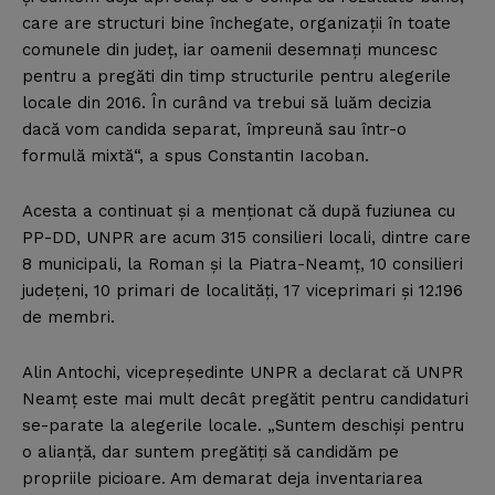
care are structuri bine închegate, organizaţii în toate
comunele din judeţ, iar oamenii desemnaţi muncesc
pentru a pregăti din timp structurile pentru alegerile
locale din 2016. În curând va trebui să luăm decizia
dacă vom candida separat, împreună sau într-o
formulă mixtă“, a spus Constantin Iacoban.
Acesta a continuat şi a menţionat că după fuziunea cu
PP-DD, UNPR are acum 315 consilieri locali, dintre care
8 municipali, la Roman şi la Piatra-Neamţ, 10 consilieri
judeţeni, 10 primari de localităţi, 17 viceprimari şi 12.196
de membri.
Alin Antochi, vicepreşedinte UNPR a declarat că UNPR
Neamţ este mai mult decât pregătit pentru candidaturi
se-parate la alegerile locale. „Suntem deschişi pentru
o alianţă, dar suntem pregătiţi să candidăm pe
propriile picioare. Am demarat deja inventariarea