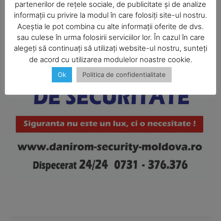
partenerilor de rețele sociale, de publicitate și de analize
informații cu privire la modul în care folosiți site-ul nostru.
Aceștia le pot combina cu alte informații oferite de dvs.
SUBSCRIBE NOW
sau culese în urma folosirii serviciilor lor. În cazul în care
alegeți să continuați să utilizați website-ul nostru, sunteți
de acord cu utilizarea modulelor noastre cookie.
Ok
Politica de confidentialitate
Company
About
Contact us
Subscription Plans
My account