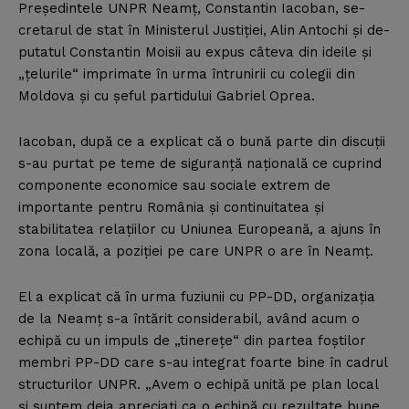
Preşedintele UNPR Neamţ, Constantin Iacoban, se-
cretarul de stat în Ministerul Justiţiei, Alin Antochi şi de-
putatul Constantin Moisii au expus câteva din ideile şi
„ţelurile“ imprimate în urma întrunirii cu colegii din
Moldova şi cu şeful partidului Gabriel Oprea.
Iacoban, după ce a explicat că o bună parte din discuţii
s-au purtat pe teme de siguranţă naţională ce cuprind
componente economice sau sociale extrem de
importante pentru România şi continuitatea şi
stabilitatea relaţiilor cu Uniunea Europeană, a ajuns în
zona locală, a poziţiei pe care UNPR o are în Neamţ.
El a explicat că în urma fuziunii cu PP-DD, organizaţia
de la Neamţ s-a întărit considerabil, având acum o
echipă cu un impuls de „tinereţe“ din partea foştilor
membri PP-DD care s-au integrat foarte bine în cadrul
structurilor UNPR. „Avem o echipă unită pe plan local
şi suntem deja apreciaţi ca o echipă cu rezultate bune,