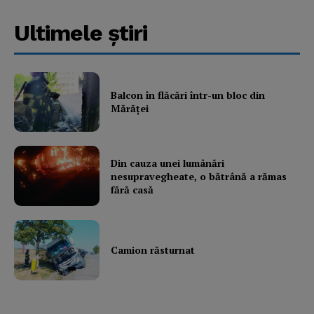
Ultimele ştiri
Balcon în flăcări într-un bloc din
Mărăţei
Din cauza unei lumânări
nesupravegheate, o bătrână a rămas
fără casă
Camion răsturnat