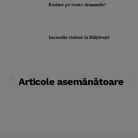
Radare pe toate drumurile!
Incendiu violent la Bălţăteşti
ALTE ARTICOLE
Articole asemănătoare