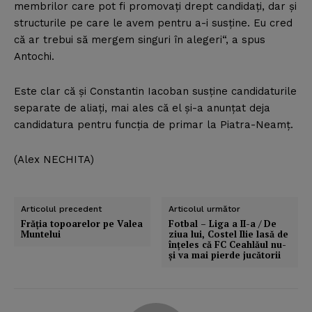
membrilor care pot fi promovaţi drept candidaţi, dar şi
structurile pe care le avem pentru a-i susţine. Eu cred
că ar trebui să mergem singuri în alegeri“, a spus
Antochi.
Este clar că şi Constantin Iacoban susţine candidaturile
separate de aliaţi, mai ales că el şi-a anunţat deja
candidatura pentru funcţia de primar la Piatra-Neamţ.
(Alex NECHITA)
Articolul precedent
Articolul următor
Frăţia topoarelor pe Valea
Fotbal – Liga a II-a / De
Muntelui
ziua lui, Costel Ilie lasă de
înţeles că FC Ceahlăul nu-
şi va mai pierde jucătorii