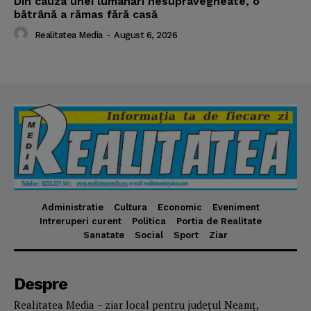
Din cauza unei lumânări nesupravegheate, o
bătrână a rămas fără casă
Realitatea Media
-
August 6, 2026
Administratie
Cultura
Economic
Eveniment
Intreruperi curent
Politica
Portia de Realitate
Sanatate
Social
Sport
Ziar
Despre
Realitatea Media – ziar local pentru județul Neamț,