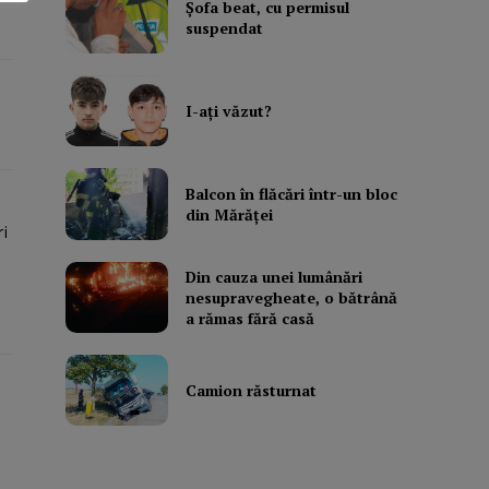
Şofa beat, cu permisul
suspendat
I-aţi văzut?
Balcon în flăcări într-un bloc
din Mărăţei
i
Din cauza unei lumânări
nesupravegheate, o bătrână
a rămas fără casă
Camion răsturnat