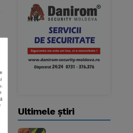
De
i
u.
e
să
r
Ultimele ştiri