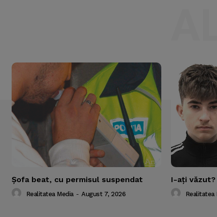
A
Şofa beat, cu permisul suspendat
I-aţi văzut?
Realitatea Media
-
August 7, 2026
Realitatea