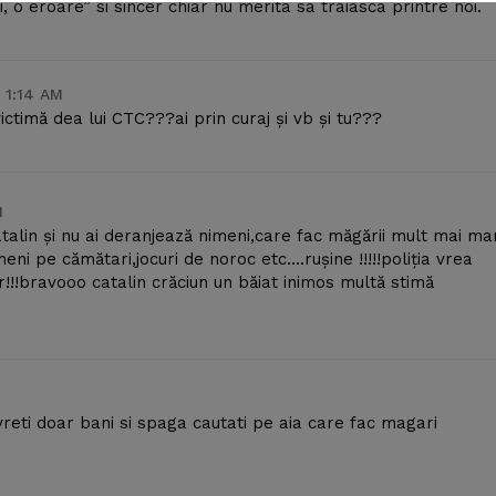
i, o eroare” si sincer chiar nu merita sa traiasca printre noi.
 1:14 AM
ctimă dea lui CTC???ai prin curaj și vb și tu???
M
atalin și nu ai deranjează nimeni,care fac măgării mult mai mar
eni pe cămătari,jocuri de noroc etc….rușine !!!!!poliția vrea
r!!!bravooo catalin crăciun un băiat inimos multă stimă
vreti doar bani si spaga cautati pe aia care fac magari