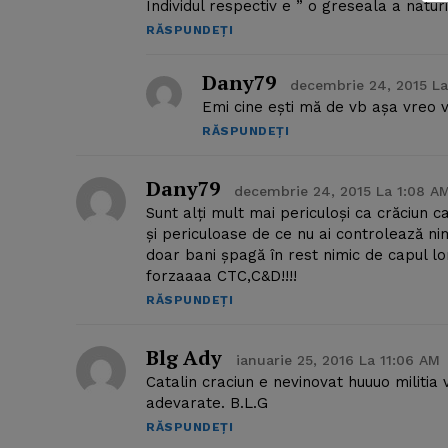
Individul respectiv e ” o greseala a naturi
RĂSPUNDEȚI
Dany79
decembrie 24, 2015 La
Emi cine ești mă de vb așa vreo vi
RĂSPUNDEȚI
Dany79
decembrie 24, 2015 La 1:08 A
Sunt alți mult mai periculoși ca crăciun c
și periculoase de ce nu ai controlează nim
doar bani șpagă în rest nimic de capul lo
forzaaaa CTC,C&D!!!!
RĂSPUNDEȚI
Blg Ady
ianuarie 25, 2016 La 11:06 AM
Catalin craciun e nevinovat huuuo militia 
adevarate. B.L.G
RĂSPUNDEȚI