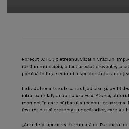
Poreclit „CTC“, pietreanul Cătălin Crăciun, imp
rând în municipiu, a fost arestat preventiv, la 
pomină în faţa sediului Inspectoratului Judeţean
Individul se afla sub control judiciar şi, pe 18 d
intrarea în IJP, unde nu are voie. Atunci, ofiţer
moment în care bărbatul a început panarama, fă
fost reţinut şi prezentat judecătorilor, care au h
„Admite propunerea formulată de Parchetul de 