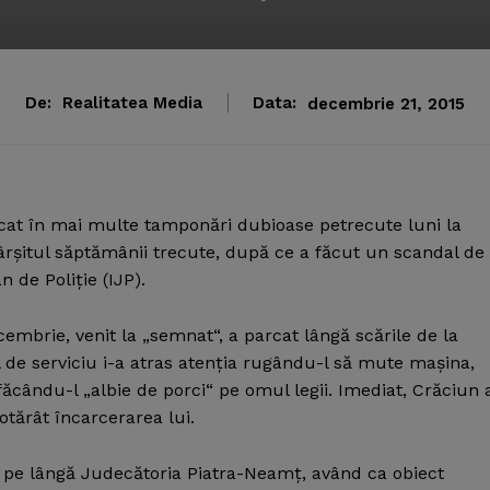
De:
Realitatea Media
Data:
decembrie 21, 2015
licat în mai multe tamponări dubioase petrecute luni la
sfârşitul săptămânii trecute, după ce a făcut un scandal de
 de Poliţie (IJP).
ecembrie, venit la „semnat“, a parcat lângă scările de la
ul de serviciu i-a atras atenţia rugându-l să mute maşina,
cându-l „albie de porci“ pe omul legii. Imediat, Crăciun 
otărât încarcerarea lui.
pe lângă Judecătoria Piatra-Neamţ, având ca obiect