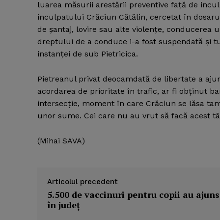
luarea măsurii arestării preventive faţă de incu
inculpatului Crăciun Cătălin, cercetat în dosaru
de şantaj, lovire sau alte violenţe, conducerea 
dreptului de a conduce i-a fost suspendată şi tulb
instanţei de sub Pietricica.
Pietreanul privat deocamdată de libertate a ajun
acordarea de prioritate în trafic, ar fi obţinut ba
intersecţie, moment în care Crăciun se lăsa tam
unor sume. Cei care nu au vrut să facă acest târg
(Mihai SAVA)
Articolul precedent
5.500 de vaccinuri pentru copii au ajuns
în judeţ