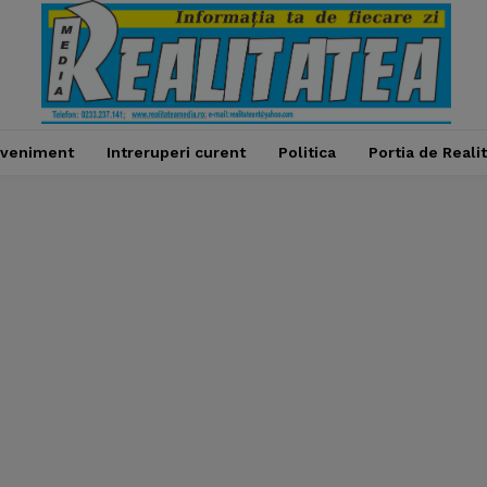
veniment
Intreruperi curent
Politica
Portia de Reali