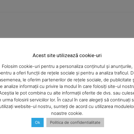
Week
e PRO
Acest site utilizează cookie-uri
Company
Folosim cookie-uri pentru a personaliza conținutul și anunțurile,
entru a oferi funcții de rețele sociale și pentru a analiza traficul. 
asemenea, le oferim partenerilor de rețele sociale, de publicitate ș
About
ncipalele Știri Din Neamț - Stiri-Neamt.ro
e analize informații cu privire la modul în care folosiți site-ul nostr
Contact us
Aceștia le pot combina cu alte informații oferite de dvs. sau cules
 Poliţiei […]
Subscription Plans
n urma folosirii serviciilor lor. În cazul în care alegeți să continuați 
utilizați website-ul nostru, sunteți de acord cu utilizarea modulelo
My account
noastre cookie.
Ok
Politica de confidentialitate
st de aceasta data de acord cu propunerea politistilor.
E NOW