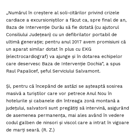
„Numărul în creştere al soli-citărilor privind crizele
cardiace a excursioniştilor a făcut ca, spre final de an,
Baza de Intervenţie Durău să fie dotată (cu ajutorul
Consiliului Judeţean) cu un defibrilator portabil de
ultimă generaţie; pentru anul 2017 avem promisiuni că
un aparat similar dotat în plus cu EKG
(electrocardiograf) va ajunge şi în dotarea echipelor
care deservesc Baza de Intervenţie Dochia“, a spus
Raul Papalicef, şeful Serviciului Salvamont.
Şi, pentru că începând de astăzi se aşteaptă sosirea
masivă a turiştilor care vor petrece Anul Nou în
hotelurile şi cabanele din întreaga zonă montană a
judeţului, salvatorii sunt pregătiţi să intervină, asigurând
de asemenea permanenţa, mai ales având în vedere
codul galben de ninsori şi viscol care a intrat în vigoare
de marţi seară. (R. Z.)