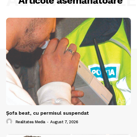
Articole asemănătoare
Şofa beat, cu permisul suspendat
Realitatea Media
-
August 7, 2026