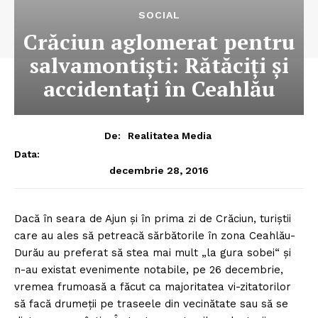
SOCIAL
Crăciun aglomerat pentru
salvamontişti: Rătăciţi şi
accidentaţi în Ceahlău
De:
Realitatea Media
Data:
decembrie 28, 2016
Dacă în seara de Ajun şi în prima zi de Crăciun, turiştii
care au ales să petreacă sărbătorile în zona Ceahlău-
Durău au preferat să stea mai mult „la gura sobei“ şi
n-au existat evenimente notabile, pe 26 decembrie,
vremea frumoasă a făcut ca majoritatea vi-zitatorilor
să facă drumeţii pe traseele din vecinătate sau să se