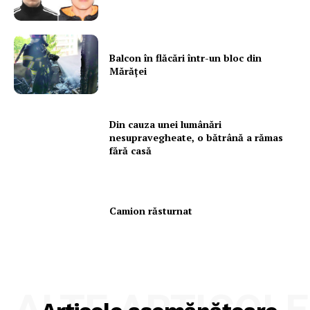
Subscription Plans
My account
Balcon în flăcări într-un bloc din
Mărăţei
Din cauza unei lumânări
nesupravegheate, o bătrână a rămas
fără casă
Camion răsturnat
ALTE ARTICOLE