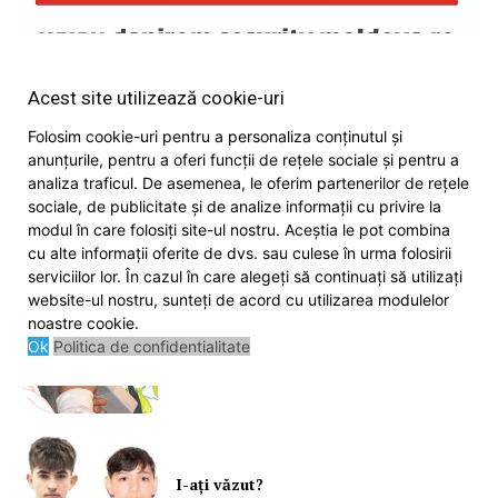
Acest site utilizează cookie-uri
Folosim cookie-uri pentru a personaliza conținutul și
anunțurile, pentru a oferi funcții de rețele sociale și pentru a
analiza traficul. De asemenea, le oferim partenerilor de rețele
sociale, de publicitate și de analize informații cu privire la
modul în care folosiți site-ul nostru. Aceștia le pot combina
Ultimele ştiri
SUBSCRIBE NOW
cu alte informații oferite de dvs. sau culese în urma folosirii
serviciilor lor. În cazul în care alegeți să continuați să utilizați
website-ul nostru, sunteți de acord cu utilizarea modulelor
noastre cookie.
Ok
Politica de confidentialitate
Şofa beat, cu permisul suspendat
Company
About
Contact us
I-aţi văzut?