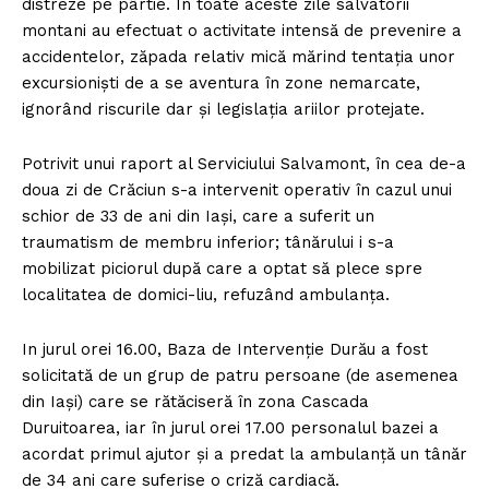
distreze pe pârtie.
În toate aceste zile salvatorii
montani au efectuat o activitate intensă de prevenire a
accidentelor, zăpada relativ mică mărind tentaţia unor
excursionişti de a se aventura în zone nemarcate,
ignorând riscurile dar şi legislaţia ariilor protejate.
Potrivit unui raport al Serviciului Salvamont, în cea de-a
doua zi de Crăciun s-a intervenit operativ în cazul unui
schior de 33 de ani din Iaşi, care a suferit un
traumatism de membru inferior; tânărului i s-a
mobilizat piciorul după care a optat să plece spre
localitatea de domici-liu, refuzând ambulanţa.
In jurul orei 16.00, Baza de Intervenţie Durău a fost
solicitată de un grup de patru persoane (de asemenea
din Iaşi) care se rătăciseră în zona Cascada
Duruitoarea, iar în jurul orei 17.00 personalul bazei a
acordat primul ajutor şi a predat la ambulanţă un tânăr
de 34 ani care suferise o criză cardiacă.