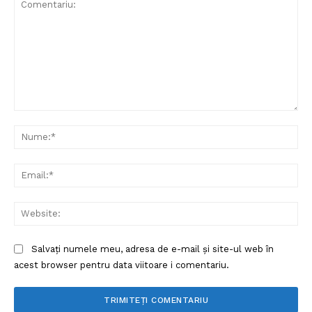
Comentariu:
Nu
Ema
Web
Salvați numele meu, adresa de e-mail și site-ul web în
acest browser pentru data viitoare i comentariu.