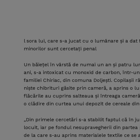
l sora lui, care s-a jucat cu o lumânare şi a dat
minorilor sunt cercetaţi penal
Un băieţel în vârstă de numai un an şi patru luni
ani, s-a intoxicat cu monoxid de carbon, într-un 
familiei Chiriac, din comuna Doljeşti. Copilaşii 
nişte chibrituri găsite prin cameră, a aprins o l
flăcările au cuprins salteaua şi întreaga cameră.
o clădire din curtea unui depozit de cereale din 
„Din primele cercetări s-a stabilit faptul că în ju
locuit, iar pe fondul nesupravegherii din partea p
de la care s-au aprins materialele textile ce se 