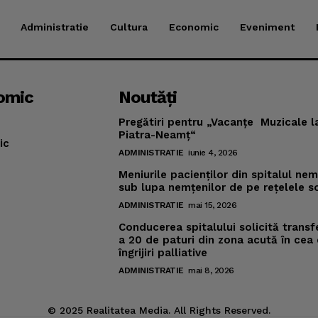
Administratie
Cultura
Economic
Eveniment
omic
Noutăţi
Pregătiri pentru „Vacanţe Muzicale l
Piatra-Neamţ“
ic
ADMINISTRATIE
iunie 4, 2026
Meniurile pacienţilor din spitalul ne
sub lupa nemţenilor de pe reţelele s
ADMINISTRATIE
mai 15, 2026
Conducerea spitalului solicită transf
a 20 de paturi din zona acută în cea
îngrijiri palliative
ADMINISTRATIE
mai 8, 2026
© 2025 Realitatea Media. All Rights Reserved.