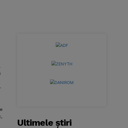
a
u
-
de
c,
Ultimele ştiri