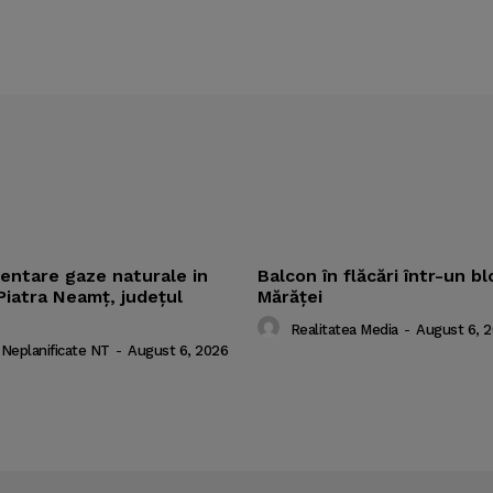
mentare gaze naturale in
Balcon în flăcări într-un bl
Piatra Neamț, județul
Mărăţei
Realitatea Media
-
August 6, 
 Neplanificate NT
-
August 6, 2026