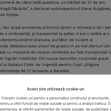
n cameră de către tatăl acestora, un bărbat de 37 de ani,
ingă flăcările“, a declarat subinspectorul Elena Bulgărea,
e Poliţie.
c, dar după acordarea primului ajutor a reînceput să-i ba
e o ambulanţă, şi transportat la spital. A ars o saltea şi o
cotenentul Andrei Grancea, purtător de cuvânt al
ţă. Băieţelul avea arsuri de gradul III pe trei sferturi din
icată cu monoxid de carbon. Amândoi au fost transportaţi l
e îngrijiri medicale. Din cauza leziunilor corporale grave
ul la Spitalul Clinic de Urgenţă pentru Copii „Grigore
 dimineaţa de 17 ianuarie, a decedat.
i minori, sub aspectul săvârşirii infracţiunilor de ucidere şi
Acest site utilizează cookie-uri
Folosim cookie-uri pentru a personaliza conținutul și anunțurile,
entru a oferi funcții de rețele sociale și pentru a analiza traficul. 
asemenea, le oferim partenerilor de rețele sociale, de publicitate ș