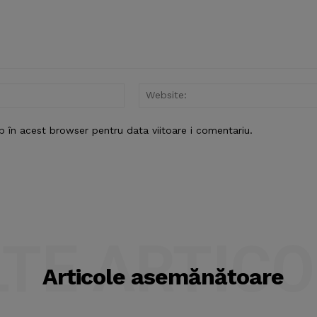
Email:*
b în acest browser pentru data viitoare i comentariu.
LTE ARTICO
Articole asemănătoare