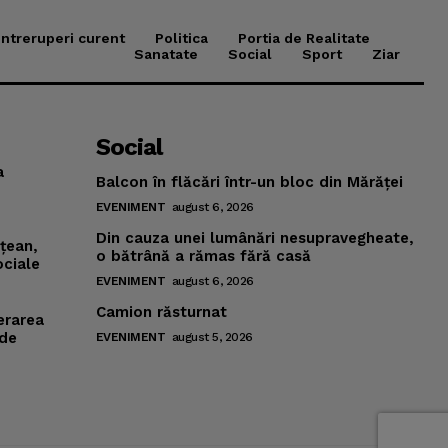
Intreruperi curent
Politica
Portia de Realitate
Sanatate
Social
Sport
Ziar
Social
a
Balcon în flăcări într-un bloc din Mărăţei
EVENIMENT
august 6, 2026
Din cauza unei lumânări nesupravegheate,
mţean,
o bătrână a rămas fără casă
ociale
EVENIMENT
august 6, 2026
Camion răsturnat
erarea
 de
EVENIMENT
august 5, 2026