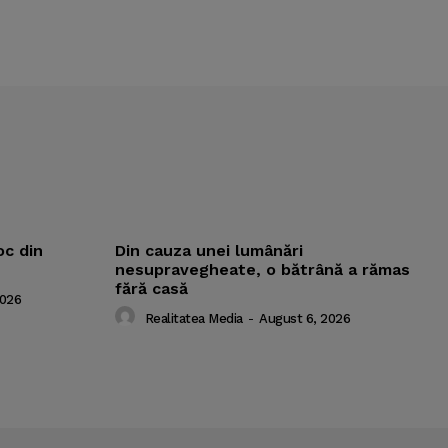
oc din
Din cauza unei lumânări
nesupravegheate, o bătrână a rămas
fără casă
2026
Realitatea Media
-
August 6, 2026