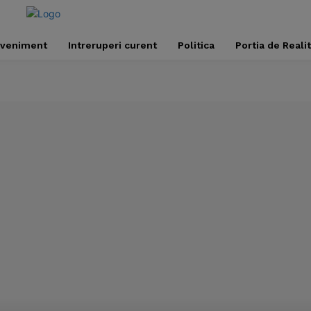
veniment
Intreruperi curent
Politica
Portia de Reali