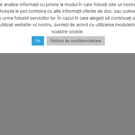
e analize informații cu privire la modul în care folosiți site-ul nostr
Aceștia le pot combina cu alte informații oferite de dvs. sau cules
Articolul următor
n urma folosirii serviciilor lor. În cazul în care alegeți să continuați 
i
Compania Apa Serv mai aproape de
utilizați website-ul nostru, sunteți de acord cu utilizarea modulelo
cetăţeni
noastre cookie.
Ok
Politica de confidentialitate