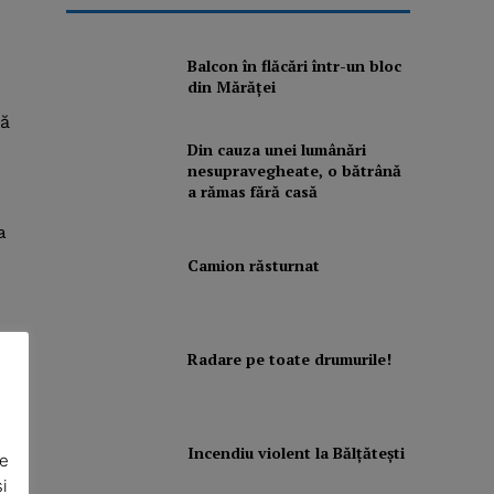
Balcon în flăcări într-un bloc
din Mărăţei
tă
Din cauza unei lumânări
nesupravegheate, o bătrână
a rămas fără casă
a
Camion răsturnat
Radare pe toate drumurile!
Incendiu violent la Bălţăteşti
De
i