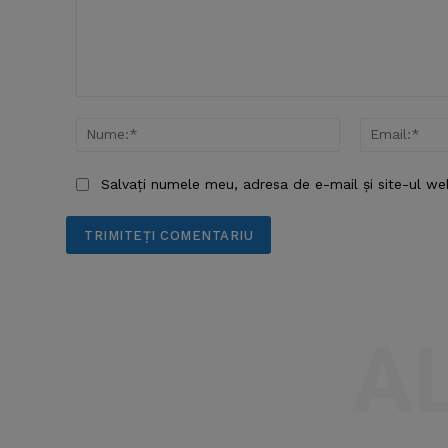
Comentariu:
Nume:*
Salvați numele meu, adresa de e-mail și site-ul we
A