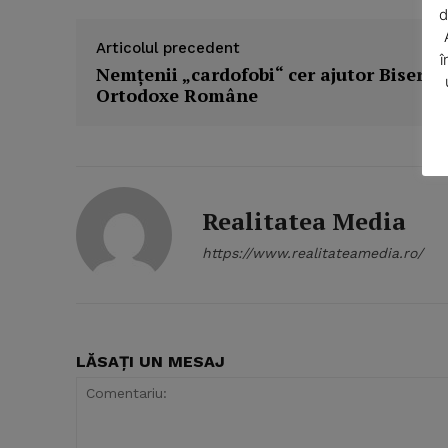
d
Articolul precedent
î
Nemţenii „cardofobi“ cer ajutor Biserici
Ortodoxe Române
Realitatea Media
https://www.realitateamedia.ro/
LĂSAȚI UN MESAJ