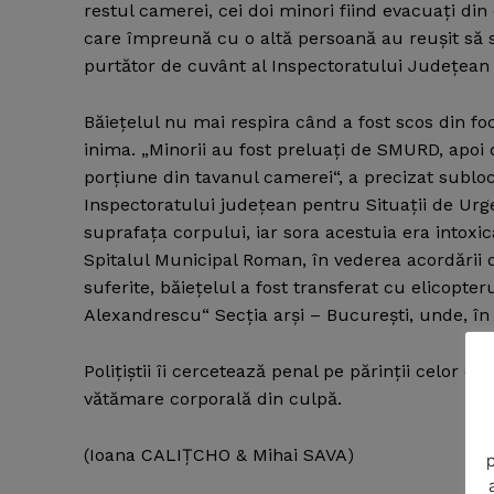
restul camerei, cei doi minori fiind evacuaţi di
care împreună cu o altă persoană au reuşit să st
purtător de cuvânt al Inspectoratului Judeţean d
Băieţelul nu mai respira când a fost scos din fo
inima. „Minorii au fost preluaţi de SMURD, apoi d
porţiune din tavanul camerei“, a precizat sublo
Inspectoratului judeţean pentru Situaţii de Urgen
suprafaţa corpului, iar sora acestuia era intox
Spitalul Municipal Roman, în vederea acordării d
suferite, băieţelul a fost transferat cu elicopter
Alexandrescu“ Secţia arşi – Bucureşti, unde, în
Poliţiştii îi cercetează penal pe părinţii celor do
vătămare corporală din culpă.
(Ioana CALIŢCHO & Mihai SAVA)
p