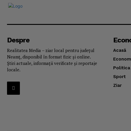
Despre
Econ
Realitatea Media – ziar local pentru județul
Acasă
Neamț, disponibil în format fizic și online.
Econom
Știri actuale, informații verificate și reportaje
Politica
locale.
Sport
Ziar