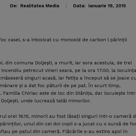
De:
Realitatea Media
Data:
ianuarie 19, 2015
 foc casei, s-a intoxicat cu monoxid de carbon l părinţii
, din comuna Doljeşti, a murit, iar sora acestuia, de trei
incendiu petrecut vineri seara, pe la ora 17.00, la locuinţ
rămăseseră singuri acasă, iar fetiţa a început să se joace c
umânare şi a dat foc păturii de pe pat. În scurt timp,
 Familia Chiriac este de loc din Stăniţa, dar locuieşte într
Doljeşti, unde lucrează tatăl minorilor.
rul orei 16.15, minorii au fost lăsaţi singuri într-o cameră 
ărinţilor, unul din cei doi copii s-a jucat cu o sursă de fo
aflau pe patul din cameră. Flăcările s-au extins apoi în