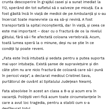
crunta descoperire în grajdul casei şi a sunat imediat la
112, sperând din tot sufletul să o salveze pe micuţă. Ea a
fost găsită încă în viaţă de medicii de pe Ambulanţă şi s-au
încercat toate manevrele ca ea să-şi revină. A fost
transportată la spital inconştientă, dar în viaţă, şi ceea ce
este mai important – doar cu o fractură de os la nivelul
gâtului, fără să-i fie afectată coloana vertebrală. Acum,
toată lumea speră la o minune, deşi nu se ştie în ce
condiţii îşi poate reveni.
„Fata este încă intubată şi sedata pentru a putea suporta
mai uşor intubaţia. Există şanse de supravieţuire şi din
câte ştim nu are nicio fractură de coloană care să-i pună
în pericol viaţa“, a declarat medicul Cristinel Sava,
purtătorul de cuvânt al Spitalului Judeţean Neamţ.
Fata absolvise în acest an clasa a 8-a şi acum era în
vacanţă. Poliţiştii veri-fică acum toate circumstanţele în
care a avut loc tragedia, pentru a stabili cum s-a
desfăşurat totul.