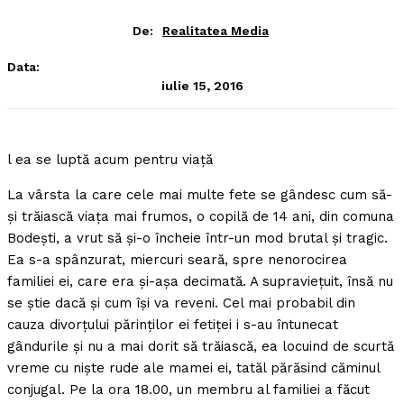
De:
Realitatea Media
Data:
iulie 15, 2016
l ea se luptă acum pentru viaţă
La vârsta la care cele mai multe fete se gândesc cum să-
şi trăiască viaţa mai frumos, o copilă de 14 ani, din comuna
Bodeşti, a vrut să şi-o încheie într-un mod brutal şi tragic.
Ea s-a spânzurat, miercuri seară, spre nenorocirea
familiei ei, care era şi-aşa decimată. A supravieţuit, însă nu
se ştie dacă şi cum îşi va reveni. Cel mai probabil din
cauza divorţului părinţilor ei fetiţei i s-au întunecat
gândurile şi nu a mai dorit să trăiască, ea locuind de scurtă
vreme cu nişte rude ale mamei ei, tatăl părăsind căminul
conjugal. Pe la ora 18.00, un membru al familiei a făcut