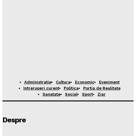
Administratie
Cultura
Economic
Eveniment
Intreruperi curent
Politica
Portia de Realitate
Sanatate
Social
Sport
Ziar
Despre