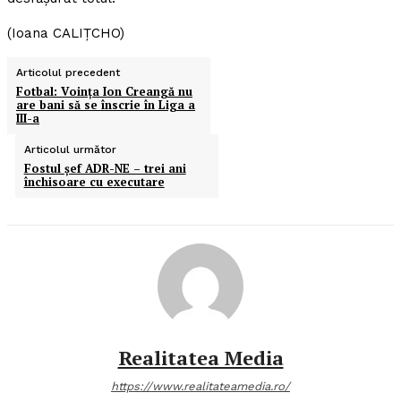
(Ioana CALIŢCHO)
Articolul precedent
Fotbal: Voinţa Ion Creangă nu
are bani să se înscrie în Liga a
III-a
Articolul următor
Fostul şef ADR-NE – trei ani
închisoare cu executare
Realitatea Media
https://www.realitateamedia.ro/