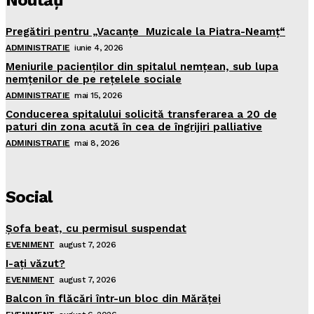
Noutăţi
Pregătiri pentru „Vacanţe Muzicale la Piatra-Neamţ“
ADMINISTRATIE
iunie 4, 2026
Meniurile pacienţilor din spitalul nemţean, sub lupa
nemţenilor de pe reţelele sociale
ADMINISTRATIE
mai 15, 2026
Conducerea spitalului solicită transferarea a 20 de
paturi din zona acută în cea de îngrijiri palliative
ADMINISTRATIE
mai 8, 2026
Social
Şofa beat, cu permisul suspendat
EVENIMENT
august 7, 2026
I-aţi văzut?
EVENIMENT
august 7, 2026
Balcon în flăcări într-un bloc din Mărăţei