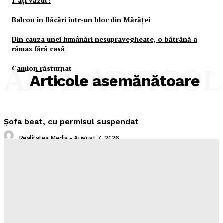
I-aţi văzut?
Balcon în flăcări într-un bloc din Mărăţei
Din cauza unei lumânări nesupravegheate, o bătrână a
rămas fără casă
Camion răsturnat
ALTE ARTICO
Articole asemănătoare
Şofa beat, cu permisul suspendat
Realitatea Media
-
August 7, 2026
I-aţi văzut?
Realitatea Media
-
August 7, 2026
Intreruperi Neamt 2 – 07.08.2026