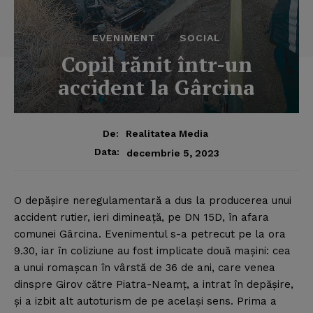
EVENIMENT
SOCIAL
Copil rănit într-un
accident la Gârcina
De:
Realitatea Media
Data:
decembrie 5, 2023
O depăşire neregulamentară a dus la producerea unui
accident rutier, ieri dimineaţă, pe DN 15D, în afara
comunei Gârcina. Evenimentul s-a petrecut pe la ora
9.30, iar în coliziune au fost implicate două maşini: cea
a unui romaşcan în vârstă de 36 de ani, care venea
dinspre Girov către Piatra-Neamţ, a intrat în depăşire,
şi a izbit alt autoturism de pe acelaşi sens. Prima a