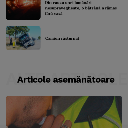
Din cauza unei lumânări
nesupravegheate, o bătrână a rămas
fără casă
Camion răsturnat
ALTE ARTICOLE
Articole asemănătoare