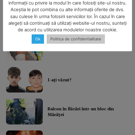
informații cu privire la modul în care folosiți site-ul nostru.
Aceștia le pot combina cu alte informații oferite de dvs.
SUBSCRIBE NOW
Ultimele ştiri
sau culese în urma folosirii serviciilor lor. În cazul în care
alegeți să continuați să utilizați website-ul nostru, sunteți
de acord cu utilizarea modulelor noastre cookie.
Ok
Politica de confidentialitate
Company
Şofa beat, cu permisul suspendat
About
Contact us
Subscription Plans
I-aţi văzut?
My account
Balcon în flăcări într-un bloc din
Mărăţei