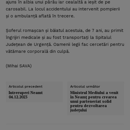
ajuns în albia unui pârâu iar cealaltă a ieşit de pe
carosabil. La locul accidentului au intervenit pompierii
şi o ambulanţă aflată în trecere.
Şoferul romaşcan şi băiatul acestuia, de 7 ani, au primit
îngrijiri medicale şi au fost transportaţi la Spitalul
Judeţean de Urgenţă. Oamenii legii fac cercetări pentru
vătămare corporală din culpă.
(Mihai SAVA)
Articolul precedent
Articolul următor
Intreruperi Neamt
Ministrul Mediului a venit
04.12.2023
în Neamţ pentru crearea
unui parteneriat solid
pentru dezvoltarea
judeţului