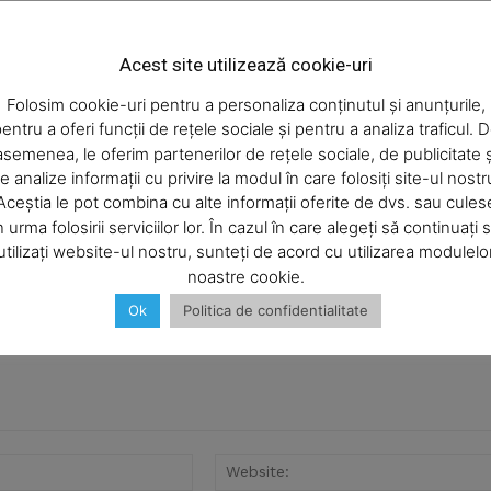
Week
e PRO
Acest site utilizează cookie-uri
Company
Folosim cookie-uri pentru a personaliza conținutul și anunțurile,
entru a oferi funcții de rețele sociale și pentru a analiza traficul. 
asemenea, le oferim partenerilor de rețele sociale, de publicitate ș
About
e analize informații cu privire la modul în care folosiți site-ul nostr
Contact us
Aceștia le pot combina cu alte informații oferite de dvs. sau cules
Subscription Plans
n urma folosirii serviciilor lor. În cazul în care alegeți să continuați 
utilizați website-ul nostru, sunteți de acord cu utilizarea modulelo
My account
noastre cookie.
Ok
Politica de confidentialitate
E NOW
Email:*