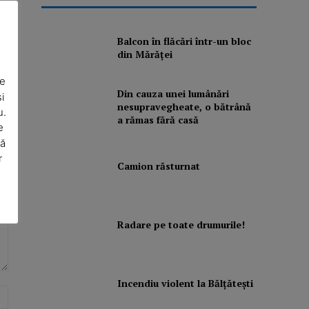
Balcon în flăcări într-un bloc
din Mărăţei
De
Din cauza unei lumânări
i
nesupravegheate, o bătrână
u.
a rămas fără casă
e
să
r
Camion răsturnat
Radare pe toate drumurile!
Incendiu violent la Bălţăteşti
Website: