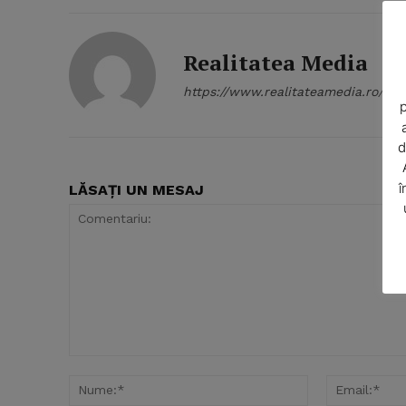
News 
Magazin
Realitatea Media
https://www.realitateamedia.ro/
p
d
î
LĂSAȚI UN MESAJ
SUBSCRIB
Comentariu:
Nume:*