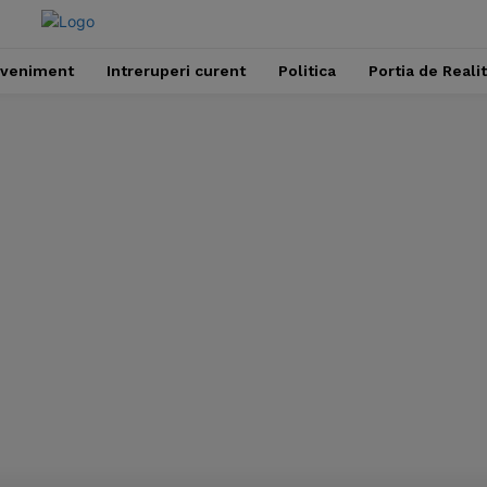
veniment
Intreruperi curent
Politica
Portia de Reali