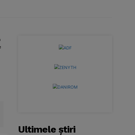
n
e
Ultimele ştiri