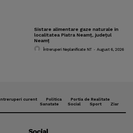
Sistare alimentare gaze naturale in
localitatea Piatra Neamț, județul
Neamț
Întreruperi Neplanificate NT
-
August 6, 2026
Intreruperi curent
Politica
Portia de Realitate
Sanatate
Social
Sport
Ziar
Social