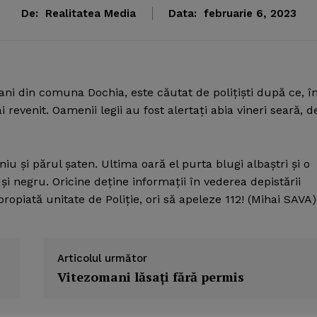
De:
Realitatea Media
Data:
februarie 6, 2023
 ani din comuna Dochia, este căutat de poliţişti după ce, î
i revenit.
Oamenii legii au fost alertaţi abia vineri seară, d
iu şi părul şaten. Ultima oară el purta blugi albaştri şi o
 negru. Oricine deţine informaţii în vederea depistării
ropiată unitate de Poliţie, ori să apeleze 112! (Mihai SAVA)
Articolul următor
Vitezomani lăsaţi fără permis