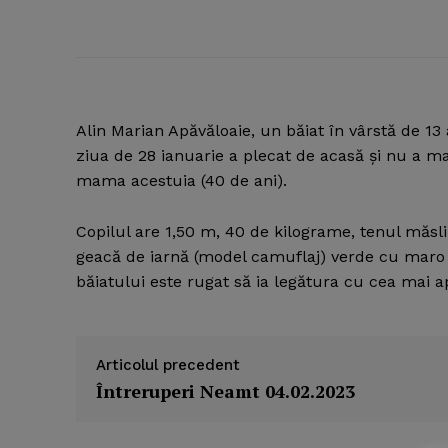
Alin Marian Apăvăloaie, un băiat în vârstă de 13
ziua de 28 ianuarie a plecat de acasă şi nu a ma
mama acestuia (40 de ani).
Copilul are 1,50 m, 40 de kilograme, tenul măslin
geacă de iarnă (model camuflaj) verde cu maro şi
băiatului este rugat să ia legătura cu cea mai ap
Articolul precedent
Întreruperi Neamt 04.02.2023