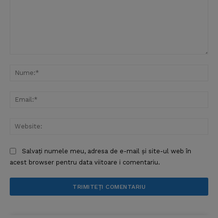
Comentariu:
Nu
Ema
Web
Salvați numele meu, adresa de e-mail și site-ul web în
acest browser pentru data viitoare i comentariu.