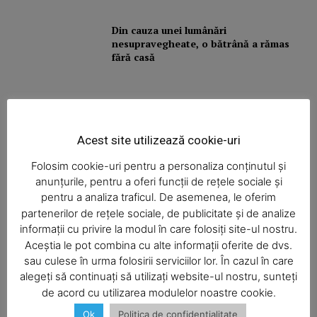
Din cauza unei lumânări
nesupravegheate, o bătrână a rămas
fără casă
Camion răsturnat
Acest site utilizează cookie-uri
Folosim cookie-uri pentru a personaliza conținutul și
anunțurile, pentru a oferi funcții de rețele sociale și
Radare pe toate drumurile!
pentru a analiza traficul. De asemenea, le oferim
partenerilor de rețele sociale, de publicitate și de analize
informații cu privire la modul în care folosiți site-ul nostru.
Aceștia le pot combina cu alte informații oferite de dvs.
sau culese în urma folosirii serviciilor lor. În cazul în care
Incendiu violent la Bălţăteşti
alegeți să continuați să utilizați website-ul nostru, sunteți
de acord cu utilizarea modulelor noastre cookie.
Ok
Politica de confidentialitate