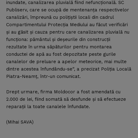
inundate, canalizarea pluvială fiind nefuncţională. SC
Publiserv, care se ocupă de mentenanţa respectivelor
canalizări, împreună cu poliţiştii locali din cadrul
Compartimentului Protecţia Mediului au făcut verificări
şi au găsit şi cauza pentru care canalizarea pluvială nu
funcţiona: pământul şi deşeurile din construcţii
rezultate în urma săpăturilor pentru montarea
conductei de apă au fost depozitate peste gurile
canalelor de preluare a apelor meteorice, mai multe
dintre acestea înfundându-se“, a precizat Poliţia Locală
Piatra-Neamţ, într-un comunicat.
Drept urmare, firma Moldocor a fost amendată cu
2.000 de lei, fiind somată să desfunde şi să efectueze
reparaţii la toate canalele înfundate.
(Mihai SAVA)