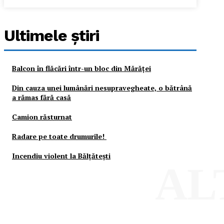
Ultimele ştiri
Balcon în flăcări într-un bloc din Mărăţei
Din cauza unei lumânări nesupravegheate, o bătrână
a rămas fără casă
Camion răsturnat
Radare pe toate drumurile!
Incendiu violent la Bălţăteşti
AL