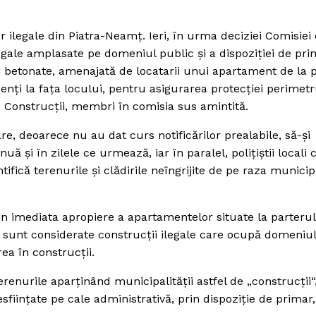
or ilegale din Piatra-Neamţ.
Ieri, în urma deciziei Comisiei
legale amplasate pe domeniul public şi a dispoziţiei de pri
ei betonate, amenajată de locatarii unui apartament de la p
enţi la faţa locului, pentru asigurarea protecţiei perimetr
în Construcţii, membri în comisia sus amintită.
re, deoarece nu au dat curs notificărilor prealabile, să-şi
uă şi în zilele ce urmează, iar în paralel, poliţiştii locali 
ifică terenurile şi clădirile neîngrijite de pe raza municip
din imediata apropiere a apartamentelor situate la parterul
ea sunt considerate construcţii ilegale care ocupă domeniul
rea în construcţii.
erenurile aparţinând municipalităţii astfel de „construcţii“
esfiinţate pe cale administrativă, prin dispoziţie de primar