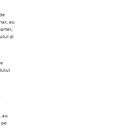
 de
mar, au
arter,
ului şi
ce
iului
, au
, pe