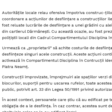
Autorităţile locale reiau ofensiva împotriva construc-ţiil
coordonare a acţiunilor de desfiinţare a construcţiilor i
fost reluate lucrările de desfiinţare a unei grădini cu al
din cartierul Dărmăneşti. Cu această ocazie, au fost prez
poliţiştii locali din Cadrul Compartimentului Disciplina 
Urmează ca „proprietarii“ să achite costurile de desfiinţa
desfiinţeze singuri acele construcţii. Aceste acţiuni contin
activează în Compartimentul Disciplina în Contrucţii ident
Piatra Neamţ.
Construcţii improvizate, împrejmuiri ale spaţiilor verzi 
blocurilor, suporţii pentru uscarea rufelor, toate acest
public, potrivit art. 33 din Legea 50/1991 privind autoriza
În acest context, persoanele care ştiu că au edificat pe t
obligaţia de a le desfiinţa. În caz contrar, acestea sunt d