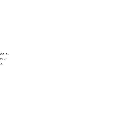
 de e-
wser
u.