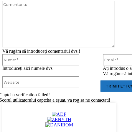
Comentar
Vă rugăm să introduceți comentariul dvs.!
Nume:*
Introduceți aici numele dvs.
Ați introdus o a
Vă rugăm să int
Website:
Captcha verification failed!
Scorul utilizatorului captcha a eșuat. va rog sa ne contactati!