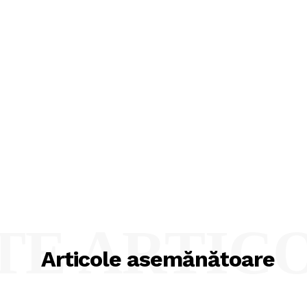
TE ARTIC
Articole asemănătoare