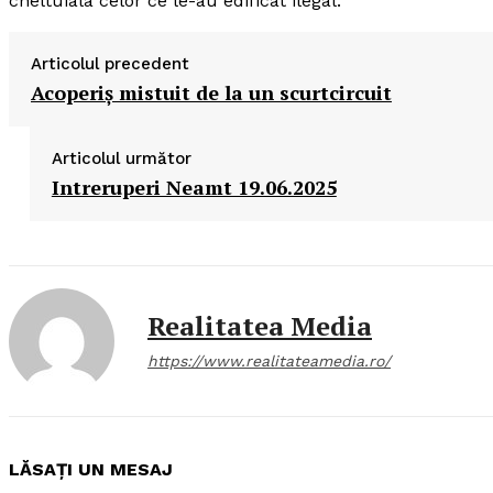
cheltuiala celor ce le-au edificat ilegal.
Articolul precedent
Acoperiş mistuit de la un scurtcircuit
Articolul următor
Intreruperi Neamt 19.06.2025
Realitatea Media
https://www.realitateamedia.ro/
LĂSAȚI UN MESAJ