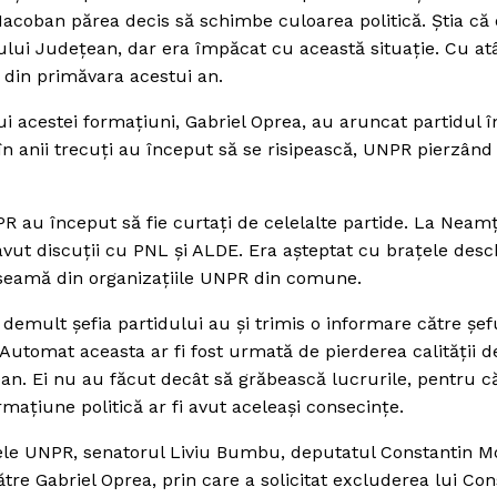
Iacoban părea decis să schimbe culoarea politică. Ştia că o
iului Judeţean, dar era împăcat cu această situaţie. Cu at
e din primăvara acestui an.
i acestei formaţiuni, Gabriel Oprea, au aruncat partidul î
în anii trecuţi au început să se risipească, UNPR pierzând
R au început să fie curtaţi de celelalte partide. La Neamţ
avut discuţii cu PNL şi ALDE. Era aşteptat cu braţele desc
o seamă din organizaţiile UNPR din comune.
 demult şefia partidului au şi trimis o informare către şef
Automat aceasta ar fi fost urmată de pierderea calităţii d
ean. Ei nu au făcut decât să grăbească lucrurile, pentru c
rmaţiune politică ar fi avut aceleaşi consecinţe.
tele UNPR, senatorul Liviu Bumbu, deputatul Constantin Moi
ătre Gabriel Oprea, prin care a solicitat excluderea lui Con