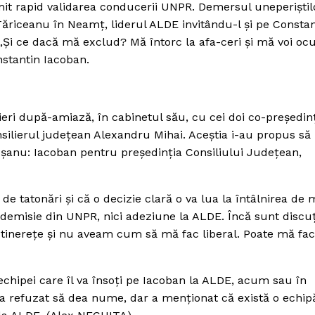
mit rapid validarea conducerii UNPR. Demersul uneperiştil
 Tăriceanu în Neamţ, liderul ALDE invitându-l şi pe Constan
 „Şi ce dacă mă exclud? Mă întorc la afa-ceri şi mă voi oc
nstantin Iacoban.
 ieri după-amiază, în cabinetul său, cu cei doi co-preşedinţ
silierul judeţean Alexandru Mihai. Aceştia i-au propus să
uşanu: Iacoban pentru preşedinţia Consiliului Judeţean,
 de tatonări şi că o decizie clară o va lua la întâlnirea de
emisie din UNPR, nici adeziune la ALDE. Încă sunt discuţi
 tinereţe şi nu aveam cum să mă fac liberal. Poate mă fa
chipei care îl va însoţi pe Iacoban la ALDE, acum sau în
n a refuzat să dea nume, dar a menţionat că există o echip