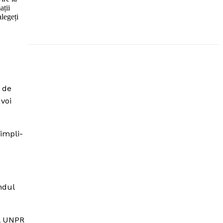
ații
alegeți
 de
 voi
impli-
ndul
al UNPR