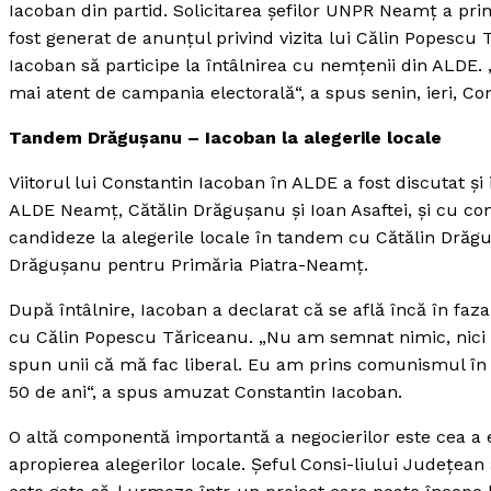
Iacoban din partid. Solicitarea şefilor UNPR Neamţ a pri
fost generat de anunţul privind vizita lui Călin Popescu
Iacoban să participe la întâlnirea cu nemţenii din ALDE.
mai atent de campania electorală“, a spus senin, ieri, Co
Tandem Drăguşanu – Iacoban la alegerile locale
Viitorul lui Constantin Iacoban în ALDE a fost discutat şi
ALDE Neamţ, Cătălin Drăguşanu şi Ioan Asaftei, şi cu con
candideze la alegerile locale în tandem cu Cătălin Drăg
Drăguşanu pentru Primăria Piatra-Neamţ.
După întâlnire, Iacoban a declarat că se află încă în faza
cu Călin Popescu Tăriceanu. „Nu am semnat nimic, nici d
spun unii că mă fac liberal. Eu am prins comunismul în
50 de ani“, a spus amuzat Constantin Iacoban.
O altă componentă importantă a negocierilor este cea a e
apropierea alegerilor locale. Şeful Consi-liului Judeţea