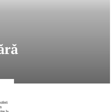
ără
oferi
im
ire la