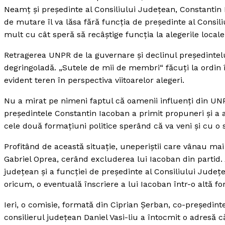
Neamţ şi preşedinte al Consiliului Judeţean, Constantin 
de mutare îl va lăsa fără funcţia de preşedinte al Consil
mult cu cât speră să recâştige funcţia la alegerile local
Retragerea UNPR de la guvernare şi declinul preşedintelu
degringoladă. „Sutele de mii de membri“ făcuţi la ordin 
evident teren în perspectiva viitoarelor alegeri.
Nu a mirat pe nimeni faptul că oamenii influenţi din UNP
preşedintele Constantin Iacoban a primit propuneri şi a 
cele două formaţiuni politice sperând că va veni şi cu 
Profitând de această situaţie, uneperiştii care vânau mai
Gabriel Oprea, cerând excluderea lui Iacoban din partid. 
judeţean şi a funcţiei de preşedinte al Consiliului Judeţ
oricum, o eventuală înscriere a lui Iacoban într-o altă fo
Ieri, o comisie, formată din Ciprian Şerban, co-preşedin
consilierul judeţean Daniel Vasi-liu a întocmit o adresă c