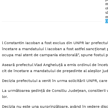
m
o
s
m
O
SUBSCRIB
l Constantin Iacoban a fost exclus din UNPR iar prefectu
încetare a mandatului l Iacoban a fost astfel sancţionat 
ocupa mai atent de campania electorală“, spune fostul p
Aseară prefectul Vlad Angheluţă a emis ordinul de încetar
cit de încetare a mandatului de preşedinte al aleşilor jud
Decizia prefectului a venit în urma solicitării UNPR, care
La următoarea şedinţă de Consiliu Judeţean, consilierii 
lor.
Decizia nu este una surprinzătoare, având în vedere discu