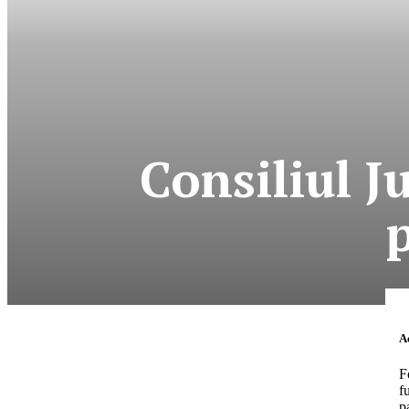
Consiliul J
News Week
Magazine P
Ac
F
f
p