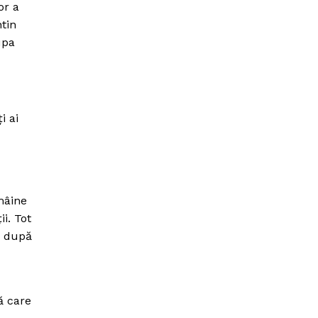
or a
tin
upa
i ai
 mâine
i. Tot
c după
ă care