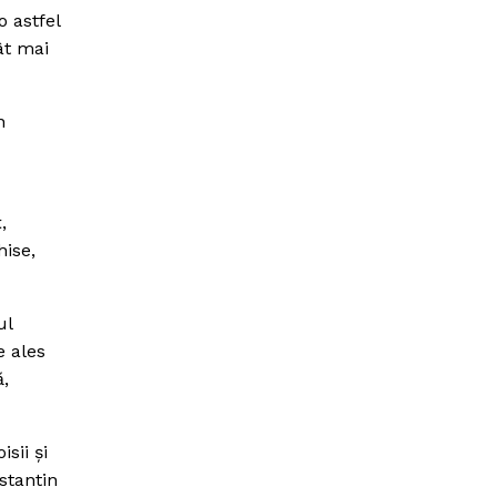
 astfel
ât mai
n
,
hise,
ul
e ales
ă,
sii şi
stantin