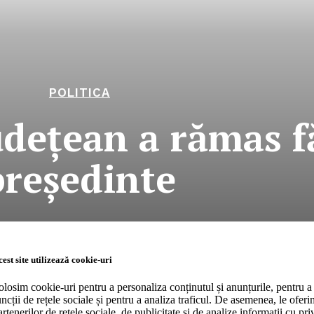
POLITICA
udeţean a rămas f
preşedinte
RO
Company
est site utilizează cookie-uri
olosim cookie-uri pentru a personaliza conținutul și anunțurile, pentru a 
uncții de rețele sociale și pentru a analiza traficul. De asemenea, le ofer
About
artenerilor de rețele sociale, de publicitate și de analize informații cu priv