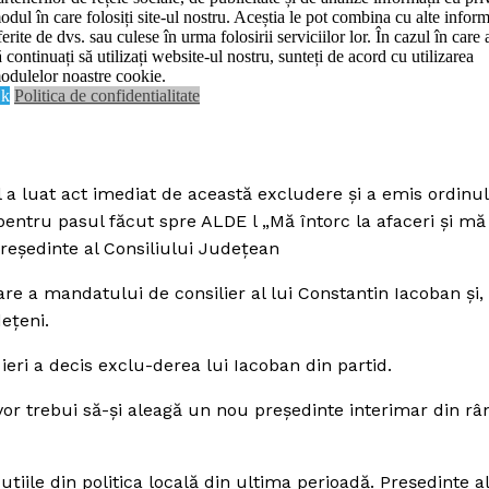
odul în care folosiți site-ul nostru. Aceștia le pot combina cu alte inform
Contact us
ferite de dvs. sau culese în urma folosirii serviciilor lor. În cazul în care 
De:
Realitatea Media
ianuarie 20, 2016
Data:
ă continuați să utilizați website-ul nostru, sunteți de acord cu utilizarea
Subscription Plans
odulelor noastre cookie.
k
Politica de confidentialitate
My account
E NOW
l a luat act imediat de această excludere şi a emis ordinul
pentru pasul făcut spre ALDE l „Mă întorc la afaceri şi mă
reşedinte al Consiliului Judeţean
e a mandatului de consilier al lui Constantin Iacoban şi, 
eţeni.
 ieri a decis exclu-derea lui Iacoban din partid.
vor trebui să-şi aleagă un nou preşedinte interimar din râ
ţiile din politica locală din ultima perioadă. Preşedinte 