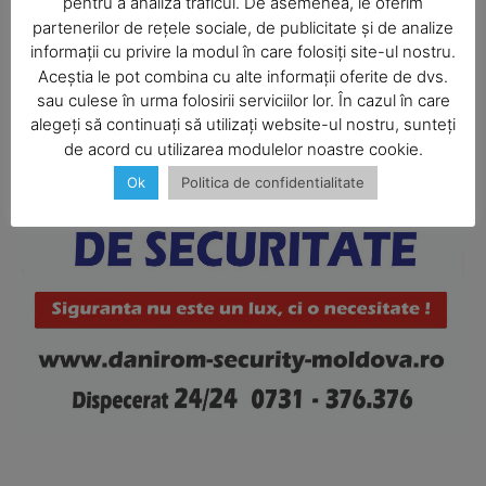
pentru a analiza traficul. De asemenea, le oferim
partenerilor de rețele sociale, de publicitate și de analize
informații cu privire la modul în care folosiți site-ul nostru.
Aceștia le pot combina cu alte informații oferite de dvs.
SUBSCRIBE NOW
sau culese în urma folosirii serviciilor lor. În cazul în care
alegeți să continuați să utilizați website-ul nostru, sunteți
de acord cu utilizarea modulelor noastre cookie.
Ok
Politica de confidentialitate
Company
About
Contact us
Subscription Plans
My account