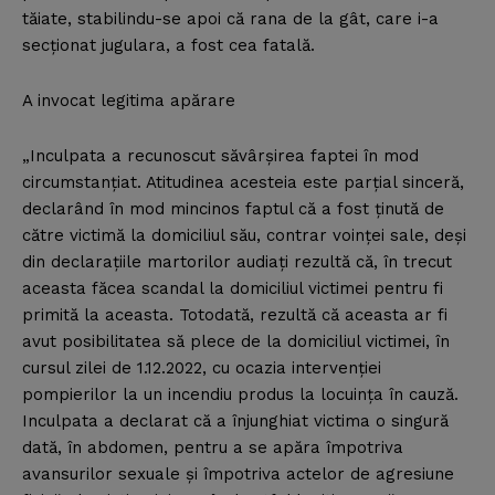
tăiate, stabilindu-se apoi că rana de la gât, care i-a
secţionat jugulara, a fost cea fatală.
A invocat legitima apărare
„Inculpata a recunoscut săvârşirea faptei în mod
circumstanţiat. Atitudinea acesteia este parţial sinceră,
declarând în mod mincinos faptul că a fost ţinută de
către victimă la domiciliul său, contrar voinţei sale, deşi
din declaraţiile martorilor audiaţi rezultă că, în trecut
aceasta făcea scandal la domiciliul victimei pentru fi
primită la aceasta. Totodată, rezultă că aceasta ar fi
avut posibilitatea să plece de la domiciliul victimei, în
cursul zilei de 1.12.2022, cu ocazia intervenţiei
pompierilor la un incendiu produs la locuinţa în cauză.
Inculpata a declarat că a înjunghiat victima o singură
dată, în abdomen, pentru a se apăra împotriva
avansurilor sexuale şi împotriva actelor de agresiune