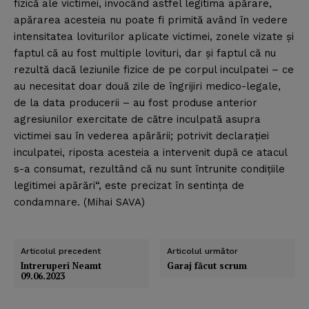
fizică ale victimei, invocând astfel legitima apărare,
apărarea acesteia nu poate fi primită având în vedere
intensitatea loviturilor aplicate victimei, zonele vizate şi
faptul că au fost multiple lovituri, dar şi faptul că nu
rezultă dacă leziunile fizice de pe corpul inculpatei – ce
au necesitat doar două zile de îngrijiri medico-legale,
de la data producerii – au fost produse anterior
agresiunilor exercitate de către inculpată asupra
victimei sau în vederea apărării; potrivit declaraţiei
inculpatei, riposta acesteia a intervenit după ce atacul
s-a consumat, rezultând că nu sunt întrunite condiţiile
legitimei apărări“, este precizat în sentinţa de
condamnare. (Mihai SAVA)
Articolul precedent
Articolul următor
Intreruperi Neamt
Garaj făcut scrum
09.06.2023