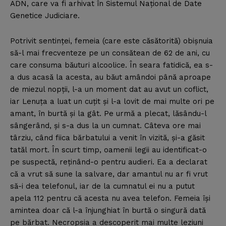
ADN, care va fi arhivat în Sistemul Naţional de Date
Genetice Judiciare.
Potrivit sentinţei, femeia (care este căsătorită) obişnuia
să-l mai frecventeze pe un consătean de 62 de ani, cu
care consuma băuturi alcoolice. În seara fatidică, ea s-
a dus acasă la acesta, au băut amândoi până aproape
de miezul nopţii, l-a un moment dat au avut un coflict,
iar Lenuţa a luat un cuţit şi l-a lovit de mai multe ori pe
amant, în burtă şi la gât. Pe urmă a plecat, lăsându-l
sângerând, şi s-a dus la un cumnat. Câteva ore mai
târziu, când fiica bărbatului a venit în vizită, şi-a găsit
tatăl mort. În scurt timp, oamenii legii au identificat-o
pe suspectă, reţinând-o pentru audieri. Ea a declarat
că a vrut să sune la salvare, dar amantul nu ar fi vrut
să-i dea telefonul, iar de la cumnatul ei nu a putut
apela 112 pentru că acesta nu avea telefon. Femeia îşi
amintea doar că l-a înjunghiat în burtă o singură dată
pe bărbat. Necropsia a descoperit mai multe leziuni