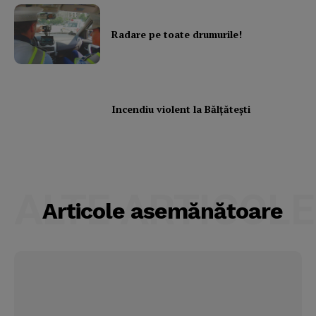
Radare pe toate drumurile!
Incendiu violent la Bălţăteşti
ALTE ARTICOLE
Articole asemănătoare