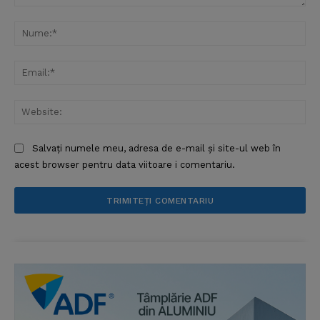
Comentariu:
Nu
Ema
Web
Salvați numele meu, adresa de e-mail și site-ul web în
acest browser pentru data viitoare i comentariu.